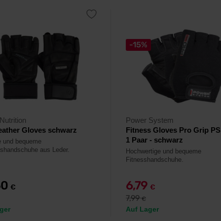
-15%
Nutrition
Power System
eather Gloves schwarz
Fitness Gloves Pro Grip PS
1 Paar - schwarz
e und bequeme
gshandschuhe aus Leder.
Hochwertige und bequeme
Fitnesshandschuhe.
50
6,79
€
€
7,99
€
ger
Auf Lager