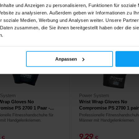
ger
Auf Lager
nhalte und Anzeigen zu personalisieren, Funktionen für soziale
Website zu analysieren. Außerdem geben wir Informationen zu I
r soziale Medien, Werbung und Analysen weiter. Unsere Partner
 Daten zusammen, die Sie ihnen bereitgestellt haben oder die s
4,7
n.
%
-24%
Anpassen
 System
Power System
 Wrap Gloves No
Wrist Wrap Gloves No
mise PS 2700 1 Paar -...
Compromise PS 2700 1 pair -
ionelle Fitnesshandschuhe für
Professionelle Fitnesshandschuh
mit Handgelenkriemen.
Männer mit Handgelenkriemen.
9
9,29
€
€