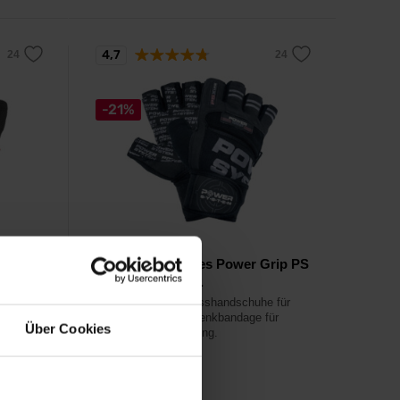
4,7
-21%
Power System
 Paar -
Wrist Wrap Gloves Power Grip PS
2800 1 Paar - sc...
für
Professionelle Fitnesshandschuhe für
Männer mit Handgelenkbandage für
Über Cookies
intensives Krafttraining.
10,49
€
13,29
€