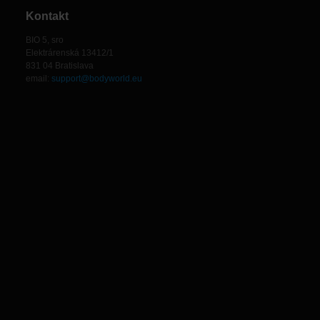
Kontakt
BIO 5, sro
Elektrárenská 13412/1
831 04 Bratislava
email:
support@bodyworld.eu