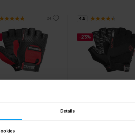
4,5
%
-23%
 System
Power System
 Power Plus PS 2500 1
Gloves Ultra Grip PS 2400 1
rot
schwarz
 und funktionelle
Hochwertige Fitnesshandschuhe 
handschuhe für Männer.
Männer mit Anti-Rutsch-Design.
Details
9
8,29
€
€
10,79
Cookies
€
€