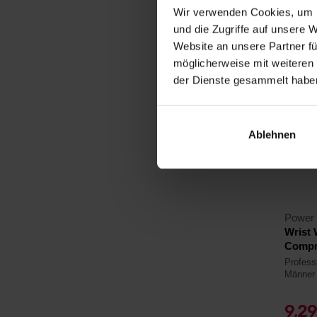
Auf La
Wir verwenden Cookies, um I
und die Zugriffe auf unsere 
Website an unsere Partner fü
möglicherweise mit weiteren
4,7
der Dienste gesammelt habe
-24
Ablehnen
Power
Wrist
Compro
Profess
Männer 
9,2