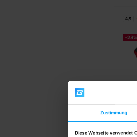
4,9
-23
Power
Gloves
Paar - 
Bequeme
Fitness
Zustimmung
8,2
10,79
Diese Webseite verwendet 