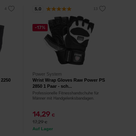
5,0
-17%
Power System
 2250
Wrist Wrap Gloves Raw Power PS
2850 1 Paar - sch...
Professionelle Fitnesshandschuhe für
Männer mit Handgelenksbandagen.
14,29
€
17,29
€
Auf Lager