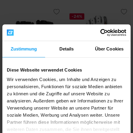
-24%
Zustimmung
Details
Über Cookies
Diese Webseite verwendet Cookies
Scitec Nutrition
Power System
LEE Leather Gloves schwarz
Wrist Wrap Gloves No
Wir verwenden Cookies, um Inhalte und Anzeigen zu
Compromise PS 2700...
personalisieren, Funktionen für soziale Medien anbieten
zu können und die Zugriffe auf unsere Website zu
22,50
9,29
12,29
€
€
€
analysieren. Außerdem geben wir Informationen zu Ihrer
AUF LAGER
NICHT MEHR LIEFERBAR
Verwendung unserer Website an unsere Partner für
soziale Medien, Werbung und Analysen weiter. Unsere
Schneller Versand
Partner führen diese Informationen möglicherweise mit
weiteren Daten zusammen, die Sie ihnen bereitgestellt