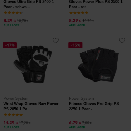
Gloves Ultra Grip PS 2400 1
Gloves Power Plus PS 2500 1
Paar - schwa...
Paar - rot
8,29
8,29
10,79
10,79
€
€
€
€
AUF LAGER
AUF LAGER
-17%
-15%
Power System
Power System
Wrist Wrap Gloves Raw Power
Fitness Gloves Pro Grip PS
PS 2850 1 Pa...
2250 1 Paar -...
14,29
6,79
17,29
7,99
€
€
€
€
AUF LAGER
AUF LAGER