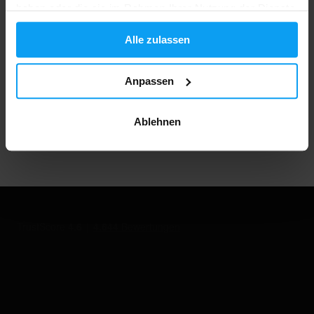
haben oder die sie im Rahmen Ihrer Nutzung der Dienste
gesammelt haben.
Über 3000 Produkte auf Lager
Alle zulassen
Anpassen
1.000.000+ Kunden
Ablehnen
Professionelle Kundenbetreuung