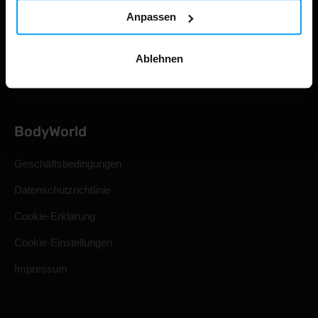
Versand & Lieferung
Anpassen
Rücktritt vom Kaufvertrag
Ablehnen
Häufig gestellte Fragen
BodyWorld
Geschäftsbedingungen
Datenschutzrichtlinie
Cookie-Erklärung
Cookie-Einstellungen
Impressum