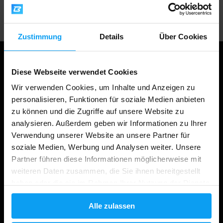
Professionelle Kundenbetreuung
Zustimmung
Details
Über Cookies
Diese Webseite verwendet Cookies
Wir verwenden Cookies, um Inhalte und Anzeigen zu
personalisieren, Funktionen für soziale Medien anbieten
zu können und die Zugriffe auf unsere Website zu
analysieren. Außerdem geben wir Informationen zu Ihrer
Verwendung unserer Website an unsere Partner für
soziale Medien, Werbung und Analysen weiter. Unsere
Einkaufen
Partner führen diese Informationen möglicherweise mit
weiteren Daten zusammen, die Sie ihnen bereitgestellt
Ihre Bestellung verfolgen
haben oder die sie im Rahmen Ihrer Nutzung der Dienste
gesammelt haben.
Konto Anmeldung
Alle zulassen
Geschenkkarten