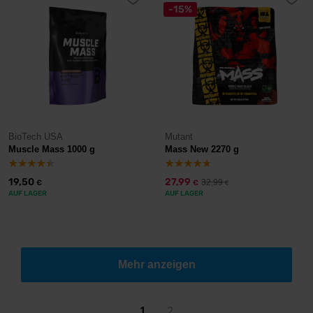
-15%
BioTech USA
Mutant
Muscle Mass 1000 g
Mass New 2270 g
19,50
27,99
32,99
€
€
€
AUF LAGER
AUF LAGER
Mehr anzeigen
1
2