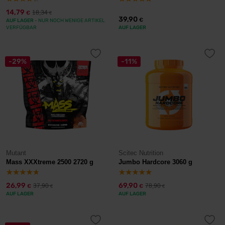
14,79
18,34
€
€
39,90
€
AUF LAGER
- NUR NOCH WENIGE ARTIKEL
VERFÜGBAR
AUF LAGER
-29%
-11%
Mutant
Scitec Nutrition
Mass XXXtreme 2500 2720 g
Jumbo Hardcore 3060 g
26,99
69,90
37,90
78,90
€
€
€
€
AUF LAGER
AUF LAGER