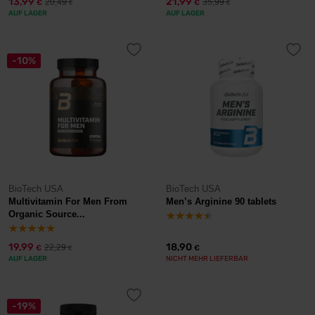
13,99
21,99
20,49
35,99
€
€
€
€
AUF LAGER
AUF LAGER
-10%
BioTech USA
BioTech USA
Multivitamin For Men From
Men’s Arginine 90 tablets
Organic Source...
19,99
18,90
22,29
€
€
€
AUF LAGER
NICHT MEHR LIEFERBAR
-19%