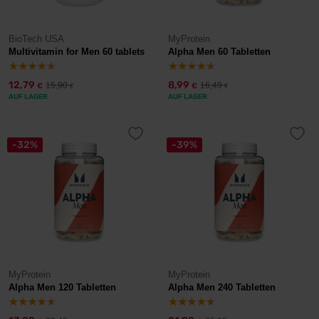
BioTech USA
MyProtein
Multivitamin for Men 60 tablets
Alpha Men 60 Tabletten
12,79
8,99
15,90
16,49
€
€
€
€
AUF LAGER
AUF LAGER
-32%
-39%
MyProtein
MyProtein
Alpha Men 120 Tabletten
Alpha Men 240 Tabletten