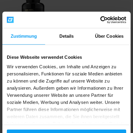
Zustimmung
Details
Über Cookies
Optimum Nutrition
Opti-Men 90 Tabletten
Diese Webseite verwendet Cookies
Wir verwenden Cookies, um Inhalte und Anzeigen zu
16,49
20,29
€
€
personalisieren, Funktionen für soziale Medien anbieten
NICHT MEHR LIEFERBAR
zu können und die Zugriffe auf unsere Website zu
analysieren. Außerdem geben wir Informationen zu Ihrer
Schneller Versand
Verwendung unserer Website an unsere Partner für
soziale Medien, Werbung und Analysen weiter. Unsere
Partner führen diese Informationen möglicherweise mit
weiteren Daten zusammen, die Sie ihnen bereitgestellt
Über 3000 Produkte auf Lager
haben oder die sie im Rahmen Ihrer Nutzung der Dienste
gesammelt haben.