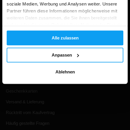
soziale Medien, Werbung und Analysen weiter. Unsere
Partner führen diese Informationen möglicherweise mit
weiteren Daten zusammen, die Sie ihnen bereitgestellt
haben oder die sie im Rahmen Ihrer Nutzung der Dienste
gesammelt haben.
Alle zulassen
Anpassen
Einkaufen
Ihre Bestellung verfolgen
Ablehnen
Konto Anmeldung
Geschenkkarten
Versand & Lieferung
Rücktritt vom Kaufvertrag
Häufig gestellte Fragen