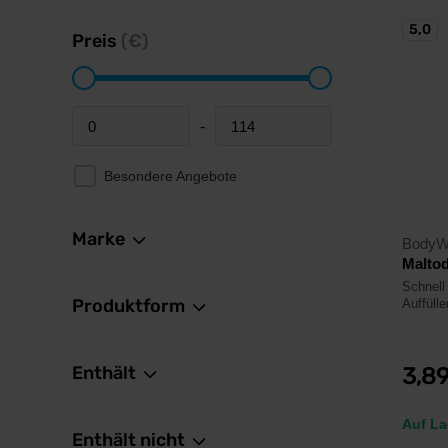
5,0
Preis
(€)
-
Minimum price
Maximum price
Besondere Angebote
Marke
BodyW
Maltod
Schnell
Produktform
Auffüll
Enthält
3,8
Auf La
Enthält nicht