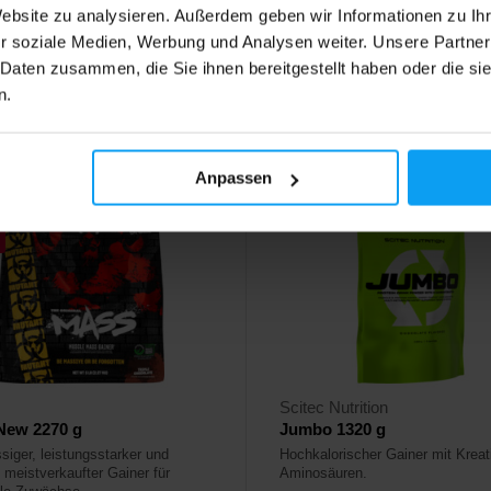
Website zu analysieren. Außerdem geben wir Informationen zu I
49
23,90
€
€
r soziale Medien, Werbung und Analysen weiter. Unsere Partner
€
 Daten zusammen, die Sie ihnen bereitgestellt haben oder die s
ger
- nur noch wenige Artikel
Auf Lager
n.
bar
4,6
Anpassen
Scitec Nutrition
New 2270 g
Jumbo 1320 g
siger, leistungsstarker und
Hochkalorischer Gainer mit Kreat
 meistverkaufter Gainer für
Aminosäuren.