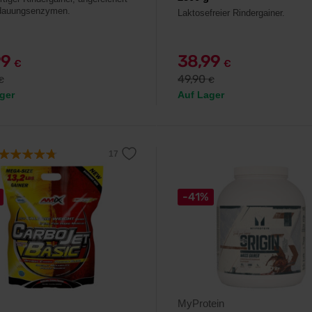
rdauungsenzymen.
Laktosefreier Rindergainer.
99
38,99
€
€
49,90
€
€
ger
Auf Lager
-41%
MyProtein