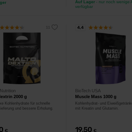
Auf Lager
- nur noch wenige A
ger
verfügbar
4,4
Nutrition
BioTech USA
extrin 2000 g
Muscle Mass 1000 g
e Kohlenhydrate für schnelle
Kohlenhydrat- und Eiweißgetränk
lieferung und bessere Erholung.
mit Kreatin und Glutamin.
90
19,50
€
€