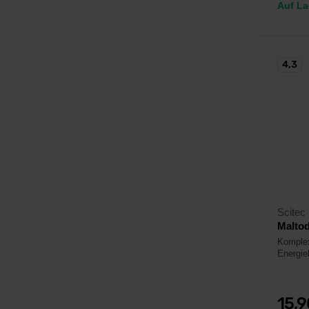
Auf La
4,3
Scitec 
Maltod
Komplex
Energie
15,