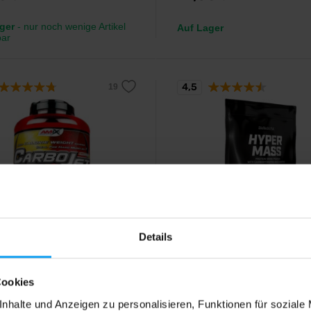
ger
- nur noch wenige Artikel
Auf Lager
bar
4,5
BioTech USA
Details
et Basic 3000 g
Hyper Mass 1000 g
nreicher Gainer mit optimalem
Kalorienreicher Gainer ohne
ydrat- und Eiweißverhältnis.
Zuckerzusatz, angereichert mit K
Cookies
und Ballaststoffen.
nhalte und Anzeigen zu personalisieren, Funktionen für soziale