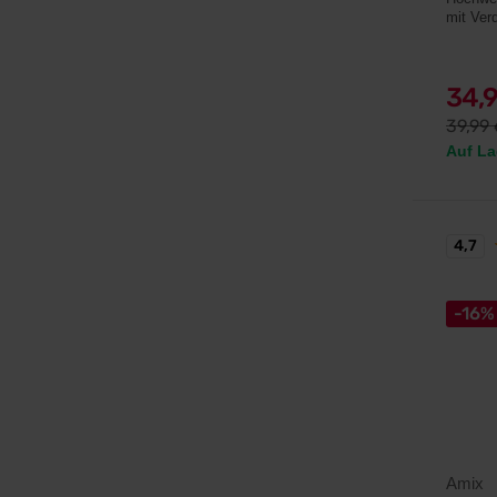
mit Ve
34,
39,99
Auf La
4,7
-16%
Amix