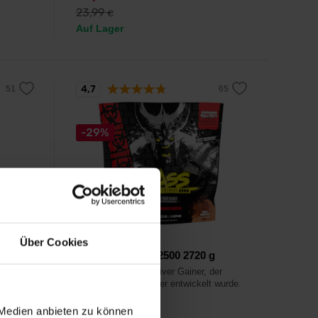
23,99
€
Auf Lager
4,7
-29%
Mutant
Über Cookies
Mass XXXtreme 2500 2720 g
Neuer, extrem effektiver Gainer, der
reatin
speziell für Hardgainer entwickelt wurde.
 Medien anbieten zu können