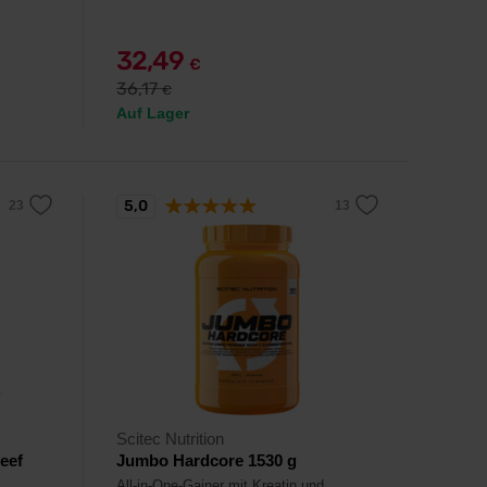
32,49
€
36,17
€
Auf Lager
5,0
Scitec Nutrition
eef
Jumbo Hardcore 1530 g
All-in-One-Gainer mit Kreatin und