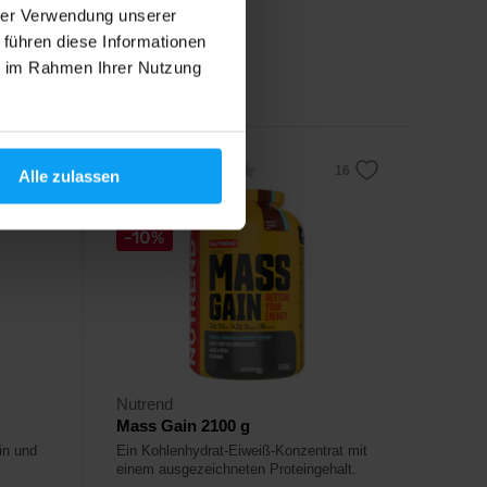
hrer Verwendung unserer
26,99
€
 führen diese Informationen
37,90
€
ie im Rahmen Ihrer Nutzung
Auf Lager
4,3
Alle zulassen
-10%
Nutrend
Mass Gain 2100 g
in und
Ein Kohlenhydrat-Eiweiß-Konzentrat mit
einem ausgezeichneten Proteingehalt.