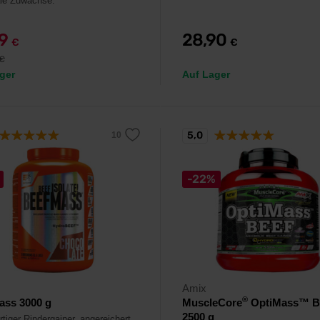
le Zuwächse.
99
28,90
€
€
€
ger
Auf Lager
5,0
-22%
Amix
®
ass 3000 g
MuscleCore
OptiMass™ B
2500 g
tiger Rindergainer, angereichert