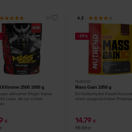
4,3
%
-19%
Nutrend
XXXtreme 2500 1000 g
Mass Gain 1050 g
super wirksamer Weight Gainer,
Ein Kohlenhydrat-Eiweiß-Konzent
 für Leute, die nur schwer
einem ausgezeichneten Proteinge
en.
99
14,79
€
€
18,34
€
€