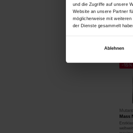
und die Zugriffe auf unsere 
23,
Website an unsere Partner fü
25,90
möglicherweise mit weiteren
Auf La
der Dienste gesammelt habe
verfüg
4,7
Ablehnen
-15%
Mutant
Mass 
Erstklas
weltweit