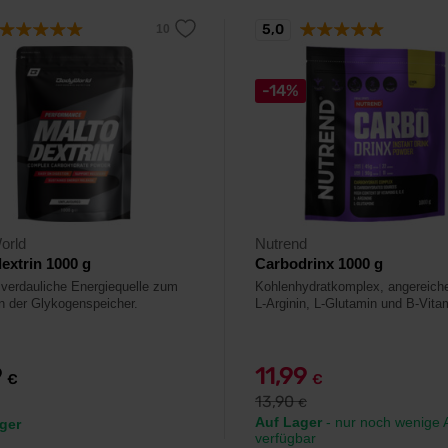
5,0
-14%
orld
Nutrend
extrin 1000 g
Carbodrinx 1000 g
 verdauliche Energiequelle zum
Kohlenhydratkomplex, angereiche
en der Glykogenspeicher.
L-Arginin, L-Glutamin und B-Vita
9
11,99
€
€
13,90
€
Auf Lager
- nur noch wenige A
ger
verfügbar