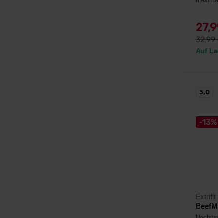
maxima
27,
32,99
Auf La
5,0
-13%
Extrifit
BeefM
Hochwer