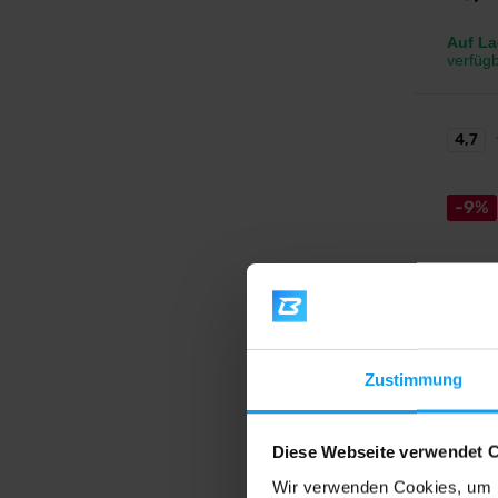
Auf La
verfüg
4,7
-9%
Amix
Zustimmung
CarboJ
Kalorie
Kohlenh
Diese Webseite verwendet 
Wir verwenden Cookies, um I