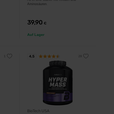
Aminosäuren.
39,90
€
Auf Lager
4,5
BioTech USA