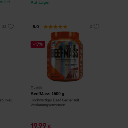
rtikel
Auf Lager
5,0
-17%
Extrifit
BeefMass 1500 g
epulver,
Hochwertiger Beef Gainer mit
Verdauungsenzymen.
19,99
€