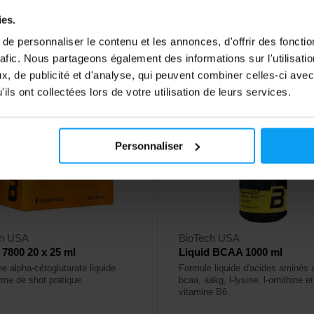
ies.
ck
En stock
e personnaliser le contenu et les annonces, d'offrir des fonctio
rafic. Nous partageons également des informations sur l'utilisati
, de publicité et d'analyse, qui peuvent combiner celles-ci avec
4,4
ils ont collectées lors de votre utilisation de leurs services.
Personnaliser
ch USA
BioTech USA
7800 20 x 25 ml
Liquid BCAA 1000 ml
ne alpha-cétoglutarate liquide
Formule liquide d'acides aminés 
rme de shot pratique.
bcaa, aakg, l-lysine, l-ornithine et
vitamine B6.