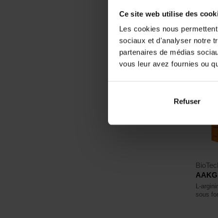
Ce site web utilise des cook
En sto
Les cookies nous permettent d
sociaux et d'analyser notre t
partenaires de médias sociaux
vous leur avez fournies ou qu'
Refuser
BioTe
AAKG 
L-argini
sous fo