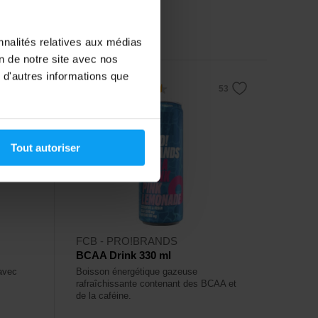
12,99
€
En stock
nnalités relatives aux médias
on de notre site avec nos
 d'autres informations que
4,5
-23%
Tout autoriser
FCB - PRO!BRANDS
BCAA Drink 330 ml
avec
Boisson énergétique gazeuse
rafraîchissante contenant des BCAA et
de la caféine.