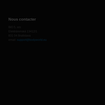
Nous contacter
BIO 5, sro
Elektrárenská 13412/1
831 04 Bratislava
email:
support@bodyworld.eu