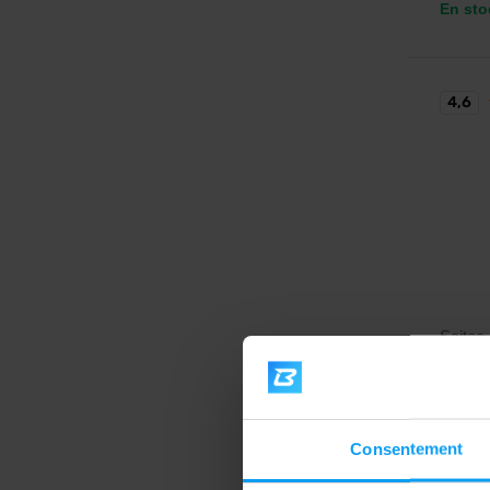
En sto
4,6
Scitec 
Amino 
Acides 
rapide 
Consentement
27,