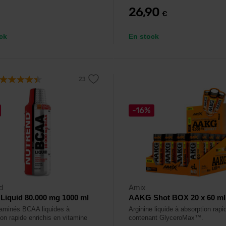
26,90
€
ck
En stock
-16%
d
Amix
iquid 80.000 mg 1000 ml
AAKG Shot BOX 20 x 60 ml
aminés BCAA liquides à
Arginine liquide à absorption rapi
ion rapide enrichis en vitamine
contenant GlyceroMax™.