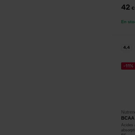
42
€
En sto
4,4
-11%
Nutren
BCAA L
Acides 
absorpt