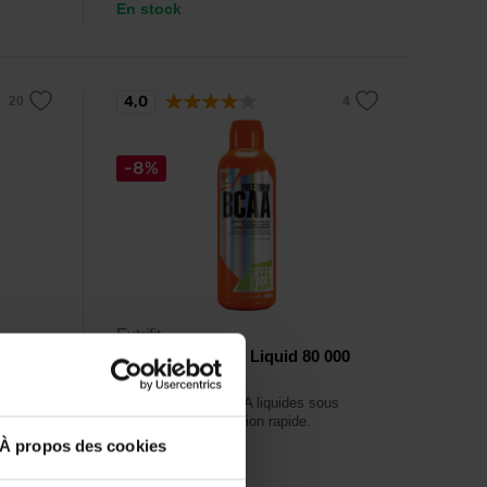
En stock
4,0
-8%
Extrifit
BCAA Free Form Liquid 80 000
mg 1000 ml
e l-
et de
Acides aminés BCAA liquides sous
forme libre à absorption rapide.
À propos des cookies
11,99
€