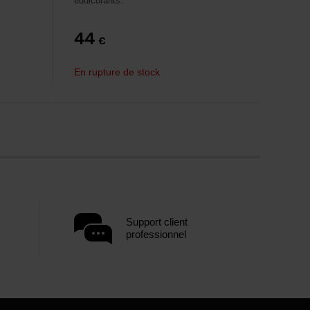
édulcorants.
44
€
En rupture de stock
Support client
professionnel