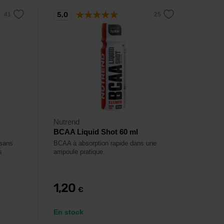
5,0
Nutrend
BCAA Liquid Shot 60 ml
 sans
BCAA à absorption rapide dans une
s
ampoule pratique.
1,20
€
En stock