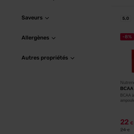
Saveurs
5,0
-8%
Allergènes
Autres propriétés
Nutren
BCAA L
BCAA à 
ampoule
22
€
24
€