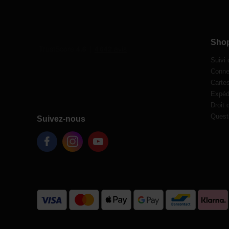
Sho
Suivi
Conne
Carte
Expédi
Droit 
Quest
Suivez-nous