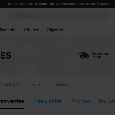
LIVRAISON GRATUITE POUR TOUTE COMMANDE SUPÉRIEURE À 100 €.
Recherche...
êtements
Affaires
Objectifs
DES
Expédition
rapide
nés et BCAAs
Acides aminés liquides
res ventes
Mieux notés
Prix bas
Nouve