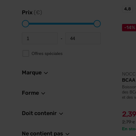
4,8
Prix
(€)
-14%
-
Minimum price
Maximum price
Offres spéciales
Marque
NOCC
BCAA 
Boisson
Forme
des BCA
et des 
Doit contenir
2,3
2,79
€
En sto
Ne contient pas