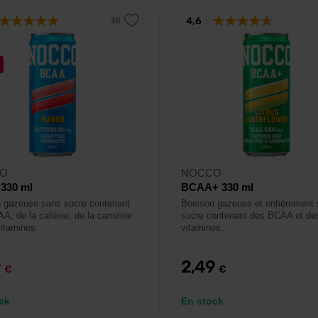
4,6
O
NOCCO
330 ml
BCAA+ 330 ml
 gazeuse sans sucre contenant
Boisson gazeuse et entièrement
A, de la caféine, de la carnitine
sucre contenant des BCAA et de
vitamines.
vitamines.
9
2,49
€
€
ck
En stock