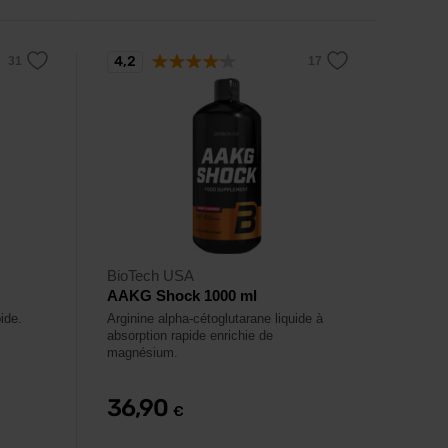
4,2
BioTech USA
AAKG Shock 1000 ml
ide.
Arginine alpha-cétoglutarane liquide à
absorption rapide enrichie de
magnésium.
36,90
€