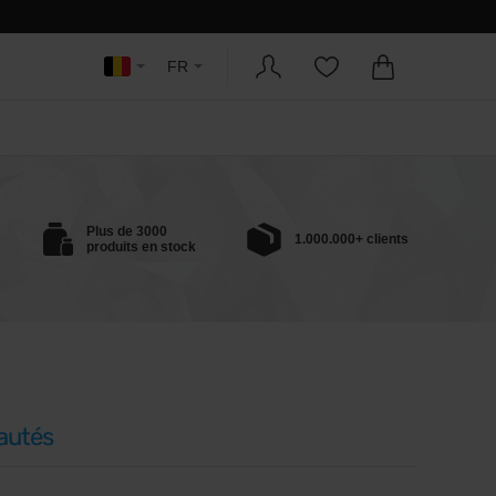
FR
Plus de 3000
1.000.000+ clients
produits en stock
autés