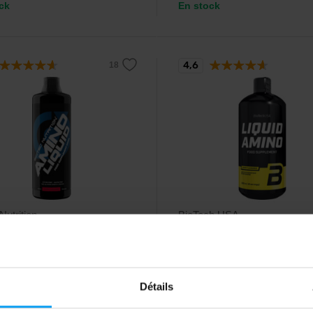
ck
En stock
4,6
Nutrition
BioTech USA
Liquid 1000 ml
Liquid Amino 1000 ml
aminés liquides à absorption
Acides aminés liquides enrichis d
enrichis de vitamine B6.
glutamine, de bcaa, de l-arginine 
vitamine b6.
Détails
90
26,90
€
€