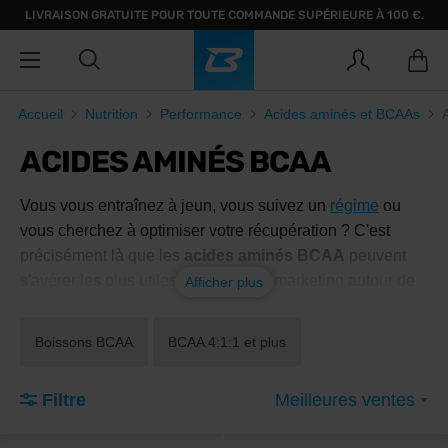
LIVRAISON GRATUITE POUR TOUTE COMMANDE SUPÉRIEURE À 100 €.
Accueil
Nutrition
Performance
Acides aminés et BCAAs
ACIDES AMINÉS BCAA
Vous vous entraînez à jeun, vous suivez un
régime
ou
vous cherchez à optimiser votre récupération ? C'est
précisément là que les
acides aminés BCAA
peuvent
s'avérer les plus utiles. Toutefois, le marketing autour de
Afficher plus
ces produits est souvent exagéré. Nous allons vous
montrer ce que la leucine, l'isoleucine et la valine sont
Boissons BCAA
BCAA 4:1:1 et plus
réellement capables de faire, comment les doser
correctement et quand il est préférable d'opter pour une
Filtre
Meilleures ventes
protéine
de qualité.