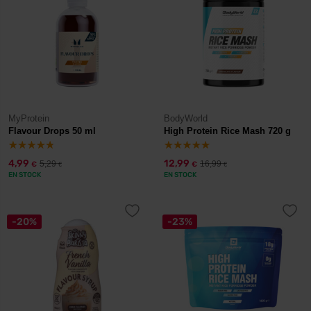
MyProtein
BodyWorld
Flavour Drops 50 ml
High Protein Rice Mash 720 g
4,99
12,99
5,29
16,99
€
€
€
€
EN STOCK
EN STOCK
-20%
-23%