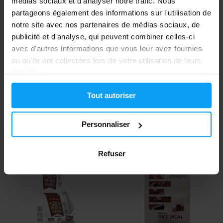
médias sociaux et d'analyser notre trafic. Nous
partageons également des informations sur l'utilisation de
notre site avec nos partenaires de médias sociaux, de
publicité et d'analyse, qui peuvent combiner celles-ci
avec d'autres informations que vous leur avez fournies
ou qu'ils ont collectées lors de votre utilisation de leurs
services.
Tout autoriser
Scitec Nutrition
BioTech USA
Protein Pancake 1036 g
Protein Pancake 1000 g
Personnaliser
27,90
27,90
€
€
EN STOCK
EN STOCK
Refuser
-13%