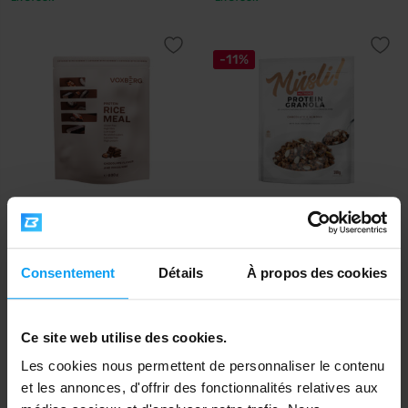
-11%
Voxberg
Nutrend
Rice Meal 600 g
Müsli! Protein Granola 300 g
Consentement
Détails
À propos des cookies
13
€
avec le code de réduction
VXB15
Ce site web utilise des cookies.
15,29
5,89
6,59
€
€
€
EN STOCK
EN STOCK
Les cookies nous permettent de personnaliser le contenu
et les annonces, d'offrir des fonctionnalités relatives aux