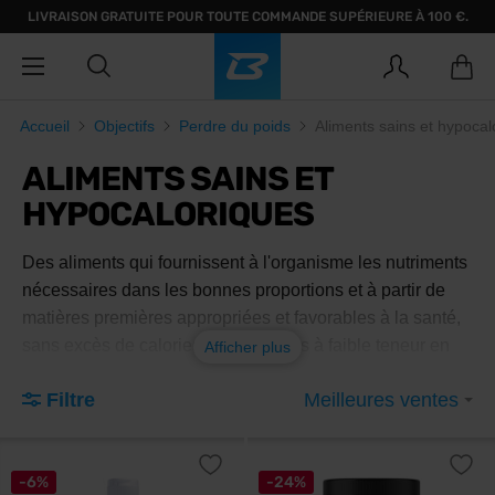
LIVRAISON GRATUITE POUR TOUTE COMMANDE SUPÉRIEURE À 100 €.
Accueil
Objectifs
Perdre du poids
Aliments sains et hypocal
ALIMENTS SAINS ET
HYPOCALORIQUES
Des aliments qui fournissent à l'organisme les nutriments
nécessaires dans les bonnes proportions et à partir de
matières premières appropriées et favorables à la santé,
sans excès de calories. Les aliments à faible teneur en
Afficher plus
calories, tels que les arômes et les sirops, ajoutent de la
Filtre
Meilleures ventes
saveur aux plats préparés sans augmenter les calories.
-6%
-24%