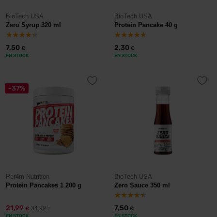
BioTech USA
BioTech USA
Zero Syrup 320 ml
Protein Pancake 40 g
7,50
2,30
€
€
EN STOCK
EN STOCK
-37%
Per4m Nutrition
BioTech USA
Protein Pancakes 1 200 g
Zero Sauce 350 ml
21,99
7,50
34,99
€
€
€
EN STOCK
EN STOCK