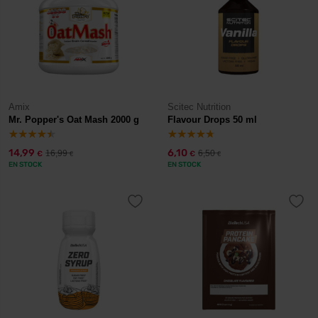
Amix
Scitec Nutrition
Mr. Popper's Oat Mash 2000 g
Flavour Drops 50 ml
14,99
6,10
16,99
6,50
€
€
€
€
EN STOCK
EN STOCK