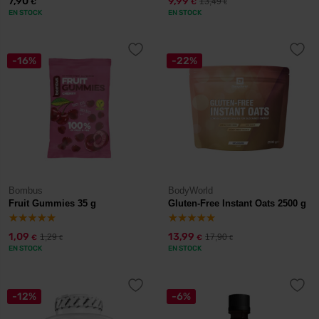
7,90
9,99
13,49
€
€
€
EN STOCK
EN STOCK
-16%
-22%
Bombus
BodyWorld
Fruit Gummies 35 g
Gluten-Free Instant Oats 2500 g
1,09
13,99
1,29
17,90
€
€
€
€
EN STOCK
EN STOCK
-12%
-6%