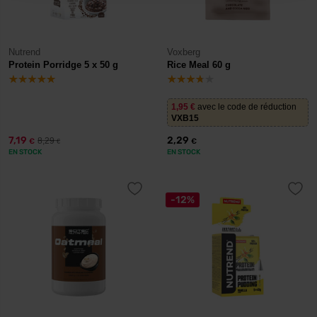
Nutrend
Voxberg
Protein Porridge 5 x 50 g
Rice Meal 60 g
1,95
€
avec le code de réduction
VXB15
7,19
2,29
8,29
€
€
€
EN STOCK
EN STOCK
-12%