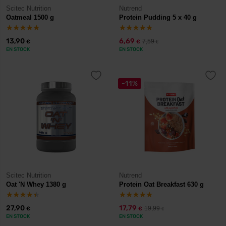
Scitec Nutrition
Nutrend
Oatmeal 1500 g
Protein Pudding 5 x 40 g
13,90
6,69
7,59
€
€
€
EN STOCK
EN STOCK
-11%
Scitec Nutrition
Nutrend
Oat 'N Whey 1380 g
Protein Oat Breakfast 630 g
27,90
17,79
19,99
€
€
€
EN STOCK
EN STOCK