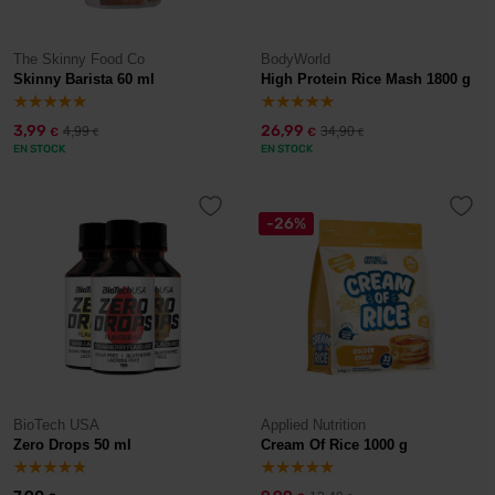
The Skinny Food Co
BodyWorld
Skinny Barista 60 ml
High Protein Rice Mash 1800 g
3,99
26,99
4,99
34,90
€
€
€
€
EN STOCK
EN STOCK
-26%
BioTech USA
Applied Nutrition
Zero Drops 50 ml
Cream Of Rice 1000 g