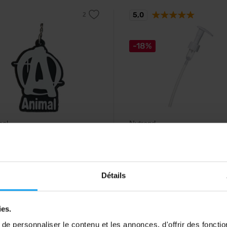
5,0
-18%
sal
Nutrend
l 3D Rubber Keychain
Unisport dispenser
lés en caoutchouc avec un dessin
Distributeur adapté au dosage pr
l en 3D.
des sirops pour sportifs.
Détails
9
3,99
€
€
4,89
€
ies.
ck
En rupture de stock
e personnaliser le contenu et les annonces, d'offrir des fonctio