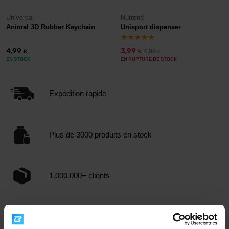
Universal
Nutrend
Animal 3D Rubber Keychain
Unisport dispenser
4,99
3,99
4,89
€
€
€
EN STOCK
EN RUPTURE DE STOCK
Expédition rapide
Plus de 3000 produits en stock
1.000.000+ clients
Support client professionnel