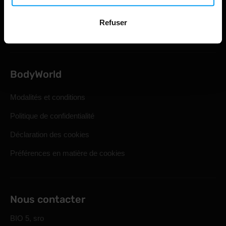
Droit de retrait statutaire
Refuser
Questions qu'on se pose souvent
BodyWorld
Modalités et conditions
Politique de confidentialité
Déclaration des cookies
Préférences en matière de cookies
Nous contacter
BIO 5, sro