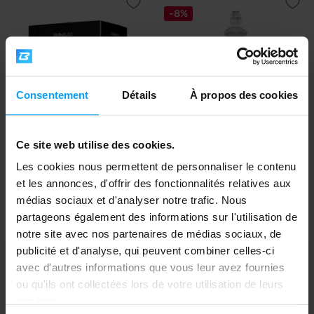
-8%
Consentement
Détails
À propos des cookies
BioTech USA
Nutrend
Ce site web utilise des cookies.
L-Carnitine Ampoule 3000 mg
Carnitine Activity Drink 750 ml
Les cookies nous permettent de personnaliser le contenu
20 x 25 ml
et les annonces, d'offrir des fonctionnalités relatives aux
50
médias sociaux et d'analyser notre trafic. Nous
€
2,39
2,59
€
EN STOCK
- IL NE RESTE QUE QUELQUES
€
partageons également des informations sur l'utilisation de
ARTICLES
EN STOCK
notre site avec nos partenaires de médias sociaux, de
publicité et d'analyse, qui peuvent combiner celles-ci
Expédition rapide
avec d'autres informations que vous leur avez fournies
ou qu'ils ont collectées lors de votre utilisation de leurs
services.