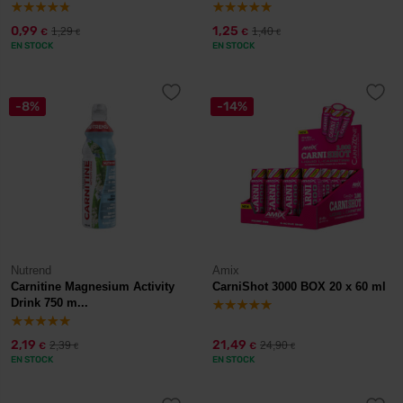
0,99
1,25
1,29
1,40
€
€
€
€
EN STOCK
EN STOCK
-8%
-14%
Nutrend
Amix
Carnitine Magnesium Activity
CarniShot 3000 BOX 20 x 60 ml
Drink 750 m...
2,19
21,49
2,39
24,90
€
€
€
€
EN STOCK
EN STOCK