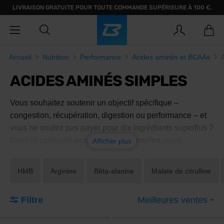
LIVRAISON GRATUITE POUR TOUTE COMMANDE SUPÉRIEURE À 100 €.
Accueil
Nutrition
Performance
Acides aminés et BCAAs
ACIDES AMINÉS SIMPLES
Vous souhaitez soutenir un objectif spécifique –
congestion, récupération, digestion ou performance – et
vous ne voulez pas payer pour dix ingrédients superflus ?
Dans la catégorie
acides aminés simples
, vous
Afficher plus
trouverez des produits contenant systématiquement
un
seul principe actif
, à la dose efficace. Lequel choisir
HMB
Arginine
Bêta-alanine
Malate de citrulline
selon vos besoins ? Et quand est-il plus pertinent d'opter
pour des
acides aminés complexes
?
Filtre
Meilleures ventes
Que sont les acides aminés