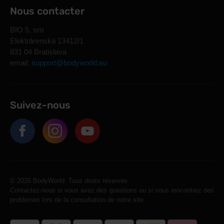
Utile lors de stress aigu, privation de sommeil ou forte
Nous contacter
charge cognitive (Jongkees et al., 2015).
BIO 5, sro
Elektrárenská 13412/1
Comment choisir et combiner
831 04 Bratislava
email:
support@bodyworld.eu
Une question suffit :
que voulez-vous régler ?
Construire ou protéger le muscle ?
Optez pour des
Suivez-nous
acides aminés complexes
(EAA ou protéine).
Un mécanisme spécifique (congestion, focus, etc.)
?
Choisissez un acide aminé simple à dose efficace.
Combiner les deux ?
Tout à fait possible. On combine
souvent une base de protéine/EAA avec un ou deux
acides aminés ciblés.
© 2026 BodyWorld. Tous droits réservés.
Contactez-nous si vous avez des questions ou si vous rencontrez des
Sécurité et précautions
problèmes lors de la consultation de notre site.