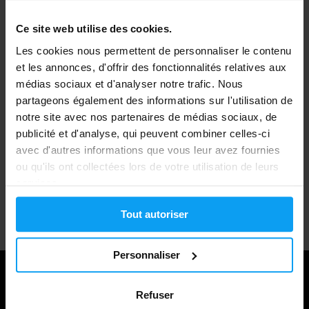
Dans l'alimentation, le HMB est présent en quantités
Ce site web utilise des cookies.
négligeables – des traces se trouvent dans l'avocat, le
Expédition rapide
Les cookies nous permettent de personnaliser le contenu
pamplemousse ou le poisson. Un complément
et les annonces, d'offrir des fonctionnalités relatives aux
alimentaire à base de
HMB
est donc le seul moyen
médias sociaux et d'analyser notre trafic. Nous
pratique d'atteindre les doses documentées par la
Plus de 3000 produits en stock
partageons également des informations sur l'utilisation de
recherche pour obtenir des effets mesurables.
notre site avec nos partenaires de médias sociaux, de
publicité et d'analyse, qui peuvent combiner celles-ci
À quoi sert le HMB et pour qui
1.000.000+ clients
avec d'autres informations que vous leur avez fournies
est-il le plus bénéfique
ou qu'ils ont collectées lors de votre utilisation de leurs
services.
Support client professionnel
La base de recherche sur le HMB est vaste, mais les
Tout autoriser
résultats varient selon les profils. Les
effets du HMB
sont
prouvés comme étant plus marqués chez certains
Personnaliser
groupes – il est donc utile de savoir si vous en faites
partie avant de prendre votre première dose.
Refuser