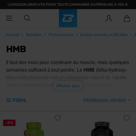
LIVRAISON GRATUITE POUR TOUTE COMMANDE SUPÉRIEURE À 100 €.
Accueil
Nutrition
Performance
Acides aminés et BCAAs
HMB
Il faut des mois pour construire du muscle, mais quelques
semaines suffisent à tout perdre. Le
HMB
(bêta-hydroxy-
bêta-méthylbutyrate) est un métabolite naturel de l'
acide
aminé essentiel leucine
qui ralentit ciblément le
Afficher plus
catabolisme musculaire
, accélère la récupération après
Filtre
Meilleures ventes
un entraînement intense et aide à préserver la
masse
musculaire
lors de phases de sèche, d'immobilisation ou
de fort volume d'entraînement.
-5%
Qu'est-ce que le HMB et