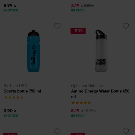
8,99
3,19
3,99
€
€
€
EN STOCK
EN STOCK
-50%
BioTech USA
Optimum Nutrition
Sports bottle 750 ml
Amino Energy Water Bottle 650
ml
3,90
5,19
10,29
€
€
€
EN STOCK
EN STOCK