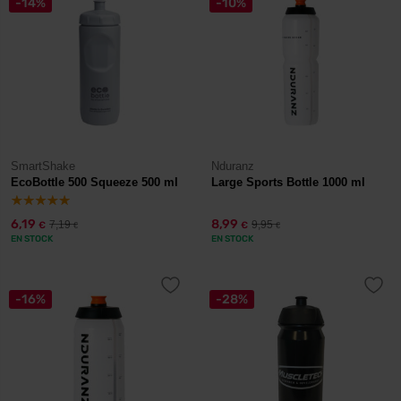
-14%
-10%
SmartShake
Nduranz
EcoBottle 500 Squeeze 500 ml
Large Sports Bottle 1000 ml
6,19
8,99
7,19
9,95
€
€
€
€
EN STOCK
EN STOCK
-16%
-28%