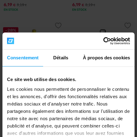
6,19
6,19
8,19
8,19
€
€
€
€
EN STOCK
EN STOCK
-28%
Consentement
Détails
À propos des cookies
Ce site web utilise des cookies.
All Stars
Applied Nutrition
Les cookies nous permettent de personnaliser le contenu
Sports Bottle 500 ml
AN Stainless Steel Flask 500 ml
et les annonces, d'offrir des fonctionnalités relatives aux
3,59
10,95
4,99
€
€
€
médias sociaux et d'analyser notre trafic. Nous
EN STOCK
EN STOCK
partageons également des informations sur l'utilisation de
notre site avec nos partenaires de médias sociaux, de
publicité et d'analyse, qui peuvent combiner celles-ci
avec d'autres informations que vous leur avez fournies