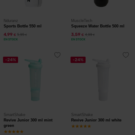
Nduranz
MuscleTech
Sports Bottle 550 ml
Squeeze Water Bottle 500 ml
4,99
3,59
5,95
4,99
€
€
€
€
EN STOCK
EN STOCK
-24%
-24%
SmartShake
SmartShake
Revive Junior 300 ml mint
Revive Junior 300 ml white
green