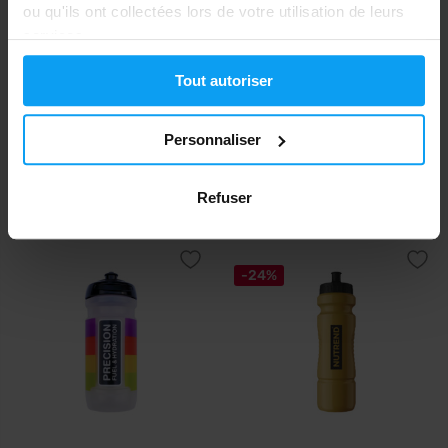
ou qu'ils ont collectées lors de votre utilisation de leurs
services.
Tout autoriser
Personnaliser
IONTMAX
IONTMAX
PRO Sport Bottle 550 ml
PRO Sport Bottle 750 ml
5,79
6,19
€
€
Refuser
EN STOCK
EN STOCK
-24%