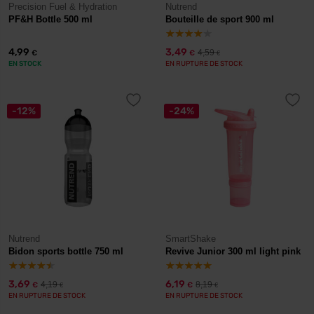
Precision Fuel & Hydration
Nutrend
PF&H Bottle 500 ml
Bouteille de sport 900 ml
4,99
3,49
4,59
€
€
€
EN STOCK
EN RUPTURE DE STOCK
-12%
-24%
Nutrend
SmartShake
Bidon sports bottle 750 ml
Revive Junior 300 ml light pink
3,69
6,19
4,19
8,19
€
€
€
€
EN RUPTURE DE STOCK
EN RUPTURE DE STOCK