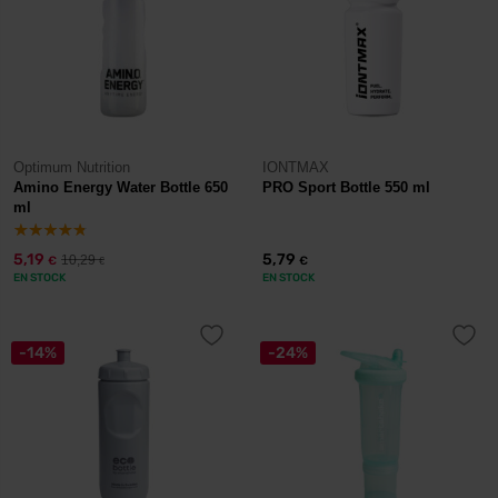
Optimum Nutrition
IONTMAX
Amino Energy Water Bottle 650
PRO Sport Bottle 550 ml
ml
5,19
5,79
10,29
€
€
€
EN STOCK
EN STOCK
-14%
-24%