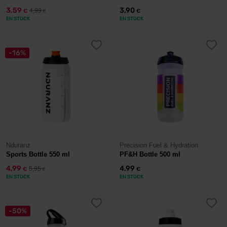
3,59
3,90
4,99
€
€
€
EN STOCK
EN STOCK
-16%
Nduranz
Precision Fuel & Hydration
Sports Bottle 550 ml
PF&H Bottle 500 ml
4,99
4,99
5,95
€
€
€
EN STOCK
EN STOCK
-50%