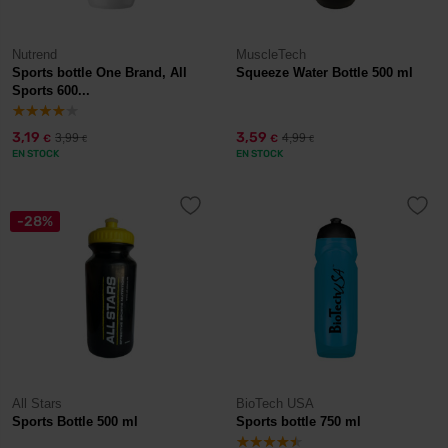
Nutrend
MuscleTech
Sports bottle One Brand, All
Squeeze Water Bottle 500 ml
Sports 600...
3,19
3,59
3,99
4,99
€
€
€
€
EN STOCK
EN STOCK
-28%
All Stars
BioTech USA
Sports Bottle 500 ml
Sports bottle 750 ml