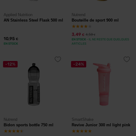
Applied Nutrition
Nutrend
AN Stainless Steel Flask 500 ml
Bouteille de sport 900 ml
3,49
4,59
€
€
10,95
€
EN STOCK
- IL NE RESTE QUE QUELQUES
EN STOCK
ARTICLES
-12%
-24%
Nutrend
SmartShake
Bidon sports bottle 750 ml
Revive Junior 300 ml light pink