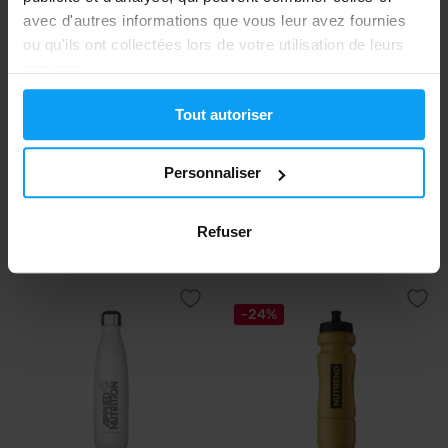
-10%
avec d'autres informations que vous leur avez fournies
ou qu'ils ont collectées lors de votre utilisation de leurs
services.
Tout autoriser
Personnaliser
Precision Fuel & Hydration
Nduranz
Flow Flask 120 200 ml
Large Sports Bottle 1000 ml
8,99
8,99
Refuser
9,95
€
€
€
EN STOCK
EN STOCK
-24%