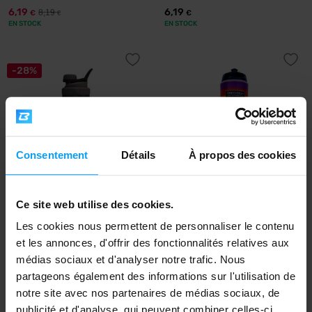
6,19
6,19
8,19
€
€
€
EN STOCK
EN STOCK
-28%
Consentement
Détails
À propos des cookies
Syntrax
Precision Fuel & Hydration
Ce site web utilise des cookies.
Aero Bottle Primus Steel 800
PF&H Bottle 1 000 ml
ml
Les cookies nous permettent de personnaliser le contenu
et les annonces, d'offrir des fonctionnalités relatives aux
7,19
7,99
9,99
€
€
€
médias sociaux et d'analyser notre trafic. Nous
EN STOCK
EN STOCK
partageons également des informations sur l'utilisation de
notre site avec nos partenaires de médias sociaux, de
publicité et d'analyse, qui peuvent combiner celles-ci