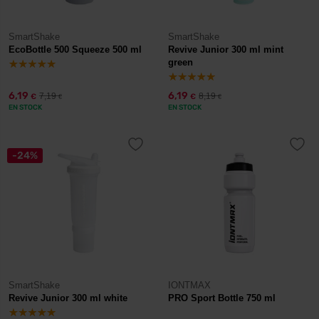
SmartShake
SmartShake
EcoBottle 500 Squeeze 500 ml
Revive Junior 300 ml mint
green
6,19
6,19
7,19
8,19
€
€
€
€
EN STOCK
EN STOCK
-24%
SmartShake
IONTMAX
Revive Junior 300 ml white
PRO Sport Bottle 750 ml