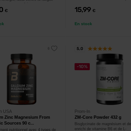
crampes musculaires.
90
15,99
€
€
ck
En stock
5,0
-10%
ch USA
Prom-In
um Zinc Magnesium From
ZM-Core Powder 432 g
c Sources 90 c...
Bisglycinate de magnésium et de
enrichi de vitamine B6 et de L-
ent nutritionnel avec 4 types de