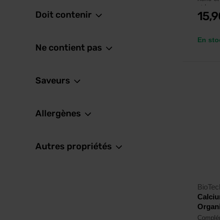
et les 
Doit contenir
15,
En sto
Ne contient pas
Saveurs
Allergènes
Autres propriétés
BioTe
Calci
Organi
Complém