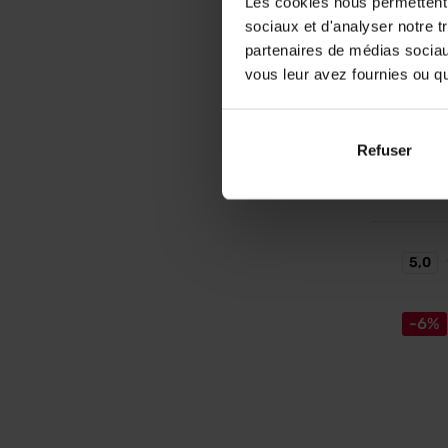
Les cookies nous permettent d
Magnes
sociaux et d'analyser notre t
Bisglyc
partenaires de médias sociaux
vitamin
vous leur avez fournies ou qu'
musculai
fruitée 
naturell
18,
Refuser
27,90
En sto
5,0
-6%