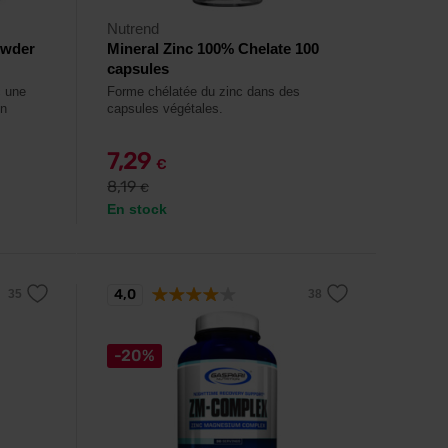
Nutrend
owder
Mineral Zinc 100% Chelate 100
capsules
c une
Forme chélatée du zinc dans des
en
capsules végétales.
7,29
€
8,19
€
En stock
4,0
-20%