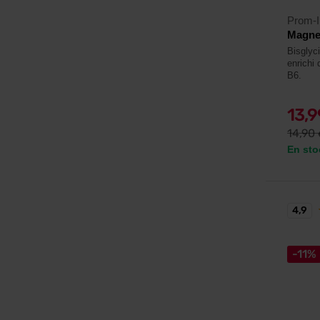
Prom-I
Magne
Bisglyc
enrichi 
B6.
13,
14,90
En sto
4,9
-11%