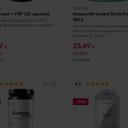
n
Nutrend
sium + P5P 120 capsules
Magneslife Instant Drink P
300 g
inate de magnésium à 100 %
de la forme active de la vitamine
Une boisson rafraîchissante ave
teneur élevée en magnésium et 
vitamines B, C et E.
99
23,49
€
€
26,90
€
€
ck
En stock
4,7
-34%