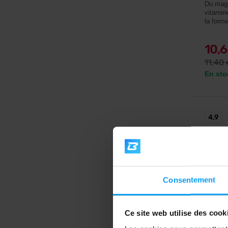
Du magn
vitamin
la forme
10,
11,40
En sto
4,9
-32
Consentement
Ce site web utilise des cook
BodyW