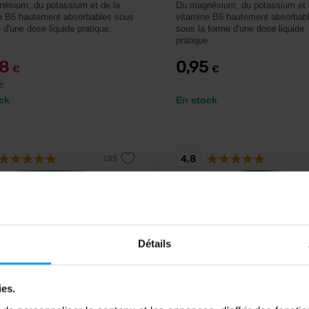
ésium, du potassium et de la
Du magnésium, du potassium et 
e B6 hautement absorbables sous
vitamine B6 hautement absorbab
 d'une dose liquide pratique.
sous la forme d'une dose liquide
pratique.
68
0,95
€
€
€
ck
En stock
4,8
%
-12%
Détails
ies.
orld
Prom-In