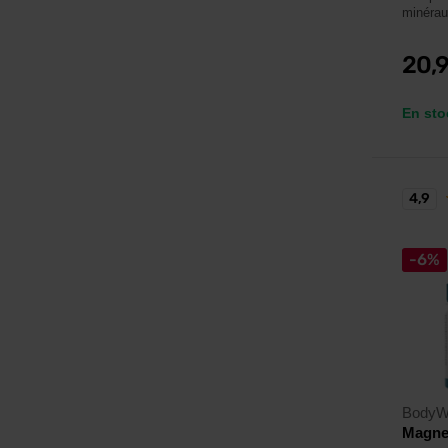
minérau
20,
En sto
4,9
-6%
BodyW
Magnes