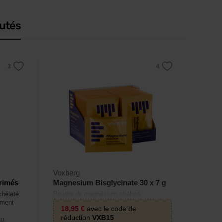
utés
Voxberg
rimés
Magnesium Bisglycinate 30 x 7 g
chélaté
Poudre de magnésium chélaté
ement
aromatisée.
18,95
€
avec le code de
réduction
VXB15
au.