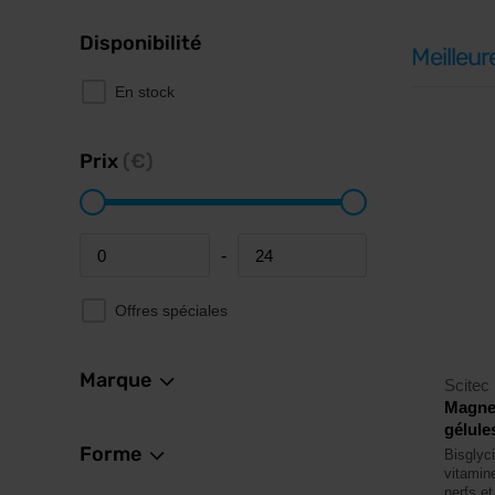
Disponibilité
Meilleur
En stock
Prix
(€)
-
Minimum price
Maximum price
Offres spéciales
Marque
Scitec 
Magnes
gélule
Forme
Bisglyc
vitamin
nerfs et