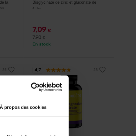
de la
Bisglycinate de zinc et gluconate de
les
zinc.
7,09
€
7,90
€
En stock
4,7
À propos des cookies
Voxberg