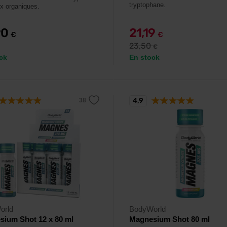
tryptophane.
x organiques.
90
21,19
€
€
23,50
€
ck
En stock
4,9
orld
BodyWorld
ium Shot 12 x 80 ml
Magnesium Shot 80 ml