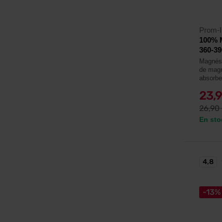
Prom-I
100% 
360-39
Magnési
de magné
absorbe
23,
26,90
En sto
4,8
-13%