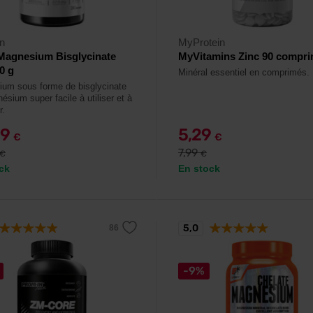
n
MyProtein
Magnesium Bisglycinate
MyVitamins Zinc 90 compr
0 g
Minéral essentiel en comprimés.
um sous forme de bisglycinate
sium super facile à utiliser et à
r.
99
5,29
€
€
7,99
€
€
ck
En stock
5,0
-9%