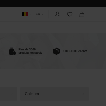
FR
Plus de 3000
1.000.000+ clients
produits en stock
Calcium
9
3