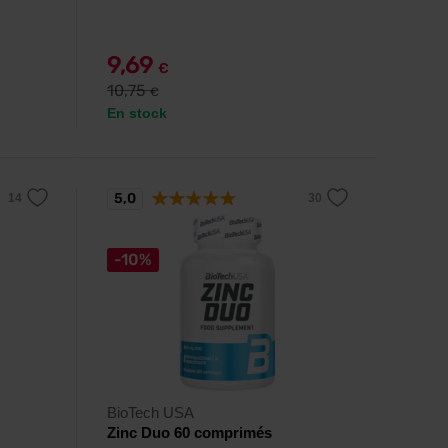
9,69
€
10,75
€
En stock
5,0
-10%
BioTech USA
Zinc Duo 60 comprimés