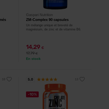
Gaspari Nutrition
imés
ZM-Complex 90 capsules
Un mélange unique et breveté de
magnésium, de zinc et de vitamine B6.
14,29
€
17,79
€
En stock
5,0
-10%