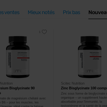
es ventes
Mieux notés
Prix bas
Nouvea
Nutrition
Scitec Nutrition
ium Bisglycinate 90
Zinc Bisglycinate 100 comp
s
Zinc sous forme de bisglycinate 
organique – un supplément haut
inate de magnésium chélaté avec
absorbable pour l'immunité, la
e B6 – pour les muscles, les
testostérone et la santé de la pe
 l'énergie, idéal contre la fatigue