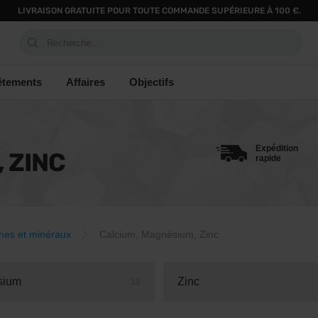
LIVRAISON GRATUITE POUR TOUTE COMMANDE SUPÉRIEURE À 100 €.
Recherche...
êtements
Affaires
Objectifs
Expédition
 ZINC
rapide
nes et minéraux
Calcium, Magnésium, Zinc
sium
Zinc
19