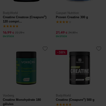
BodyWorld
Gaspari Nutrition
®
Creatine Creatose (Creapure
)
Proven Creatine 300 g
120 compri...
16,99
21,49
22,29
24,90
€
€
€
€
EN STOCK
EN STOCK
-38%
Voxberg
BodyWorld
®
Creatine Monohydrate 180
Creatine (Creapure
) 500 g
gélules