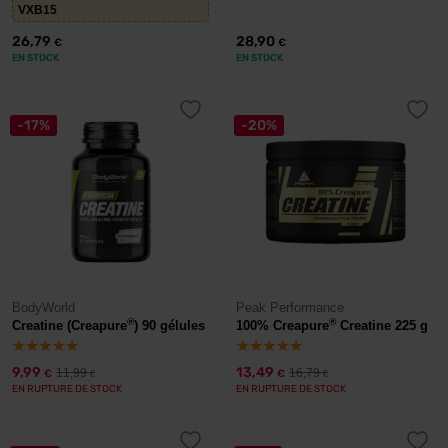
VXB15
26,79
28,90
€
€
EN STOCK
EN STOCK
-17%
-20%
BodyWorld
Peak Performance
®
®
Creatine (Creapure
) 90 gélules
100% Creapure
Creatine 225 g
9,99
13,49
11,99
16,79
€
€
€
€
EN RUPTURE DE STOCK
EN RUPTURE DE STOCK