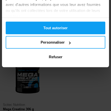
avec d'autres informations que vous leur avez fournies
ou qu'ils ont collectées lors de votre utilisation de leurs
services.
BodyWorld
MyProtein
®
®
Creatine (Creapure
) 250 g
THE Creatine (Creapure
) 500 g
Tout autoriser
15,99
28,79
26,99
44,99
€
€
€
€
Personnaliser
EN RUPTURE DE STOCK
EN RUPTURE DE STOCK
Refuser
Scitec Nutrition
Mega Creatine 306 g