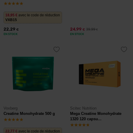
18,95
€
avec le code de réduction
VXB15
22,29
24,99
39,99
€
€
€
EN STOCK
EN STOCK
Voxberg
Scitec Nutrition
Creatine Monohydrate 500 g
Mega Creatine Monohydrate
1320 120 capsu...
22,77
€
avec le code de réduction