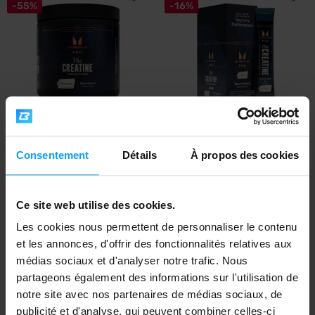
-55%
-16%
MyProtein
MyProtein
®
®
THE Creatine (Creapure
) 250 g
THE Creatine (Creapure
)
Consentement
Détails
À propos des cookies
Sachets 20 x 5,...
14,29
15,99
31,49
18,99
€
€
€
€
Ce site web utilise des cookies.
EN RUPTURE DE STOCK
EN RUPTURE DE STOCK
Les cookies nous permettent de personnaliser le contenu
et les annonces, d'offrir des fonctionnalités relatives aux
-41%
-36%
médias sociaux et d'analyser notre trafic. Nous
partageons également des informations sur l'utilisation de
notre site avec nos partenaires de médias sociaux, de
publicité et d'analyse, qui peuvent combiner celles-ci