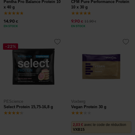
Pentha Pro Balance Protein 10
CFM Pure Performance Protein
x 40 g
10 x 30 g
14,90
9,90
11,90
€
€
€
EN STOCK
EN STOCK
-22%
PEScience
Voxberg
Select Protein 15,75-16,8 g
Vegan Protein 30 g
2,03
€
avec le code de réduction
VXB15