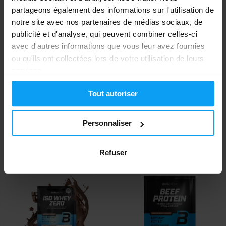
partageons également des informations sur l'utilisation de
-25%
notre site avec nos partenaires de médias sociaux, de
publicité et d'analyse, qui peuvent combiner celles-ci
avec d'autres informations que vous leur avez fournies
ou qu'ils ont collectées lors de votre utilisation de leurs
services.
Tout autoriser
BioTech USA
Prom-In
100% Pure Whey 28 g
CFM Pure Performance 30 g
Personnaliser
2,20
0,89
1,19
€
€
€
EN STOCK
EN STOCK
Refuser