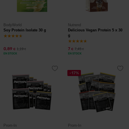
BodyWorld
Nutrend
Soy Protein Isolate 30 g
Delicious Vegan Protein 5 x 30
g
0,89
7
1,19
7,45
€
€
€
€
EN STOCK
EN STOCK
-17%
Prom-In
Prom-In