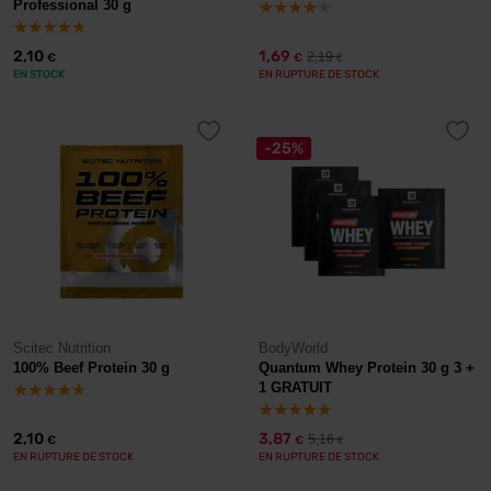
Professional 30 g
2,10
1,69
2,19
€
€
€
EN STOCK
EN RUPTURE DE STOCK
-25%
Scitec Nutrition
BodyWorld
100% Beef Protein 30 g
Quantum Whey Protein 30 g 3 +
1 GRATUIT
2,10
3,87
5,16
€
€
€
EN RUPTURE DE STOCK
EN RUPTURE DE STOCK