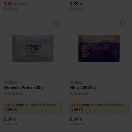
0,69
2,39
0,89
€
€
€
EN STOCK
EN STOCK
Voxberg
Voxberg
Women's Protein 30 g
Whey 100 30 g
2,03
€
avec le code de réduction
2,03
€
avec le code de réduction
VXB15
VXB15
2,39
2,39
€
€
EN STOCK
EN STOCK