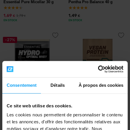
Essential Pure Micellar 30 g
Pentha Pro Balance 40 g
1,69
1,49
1,79
€
€
€
EN STOCK
EN STOCK
-27%
Consentement
Détails
À propos des cookies
Prom-In
BioTech USA
Hydro Optimal Whey 30 g
Vegan Protein 25 g
Ce site web utilise des cookies.
1,29
2,50
1,76
€
€
€
Les cookies nous permettent de personnaliser le contenu
EN STOCK
EN STOCK
et les annonces, d'offrir des fonctionnalités relatives aux
médias sociaux et d'analyser notre trafic. Nous