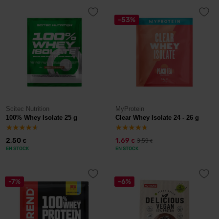
-53%
Scitec Nutrition
MyProtein
100% Whey Isolate 25 g
Clear Whey Isolate 24 - 26 g
2,50
1,69
3,59
€
€
€
EN STOCK
EN STOCK
-7%
-6%