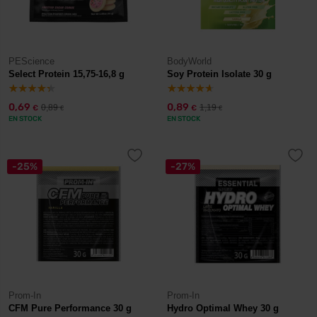
PEScience
BodyWorld
Select Protein 15,75-16,8 g
Soy Protein Isolate 30 g
0,69
0,89
0,89
1,19
€
€
€
€
EN STOCK
EN STOCK
-25%
-27%
Prom-In
Prom-In
CFM Pure Performance 30 g
Hydro Optimal Whey 30 g