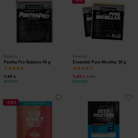
-6%
Prom-In
Prom-In
Pentha Pro Balance 40 g
Essential Pure Micellar 30 g
1,49
1,69
1,79
€
€
€
EN STOCK
EN STOCK
-53%