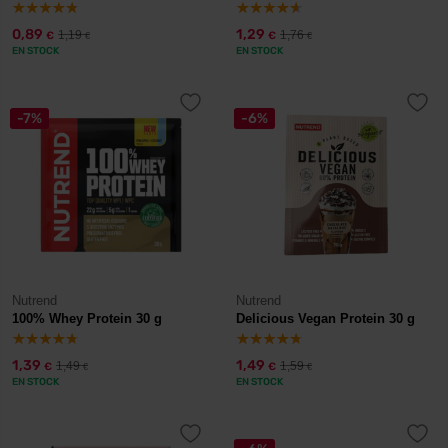
0,89
1,29
1,19
1,76
€
€
€
€
EN STOCK
EN STOCK
-7%
-6%
Nutrend
Nutrend
100% Whey Protein 30 g
Delicious Vegan Protein 30 g
1,39
1,49
1,49
1,59
€
€
€
€
EN STOCK
EN STOCK