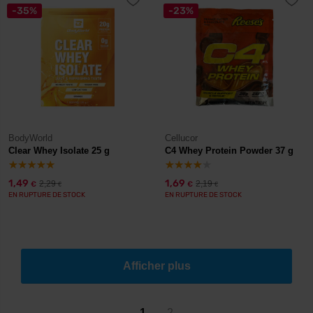
-35%
-23%
BodyWorld
Cellucor
Clear Whey Isolate 25 g
C4 Whey Protein Powder 37 g
1,49
1,69
2,29
2,19
€
€
€
€
EN RUPTURE DE STOCK
EN RUPTURE DE STOCK
Afficher plus
1
2