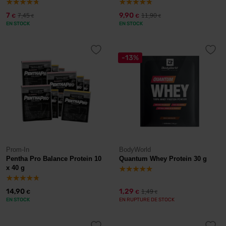
7
9,90
7,45
11,90
€
€
€
€
EN STOCK
EN STOCK
-13%
Prom-In
BodyWorld
Pentha Pro Balance Protein 10
Quantum Whey Protein 30 g
x 40 g
14,90
1,29
1,49
€
€
€
EN STOCK
EN RUPTURE DE STOCK