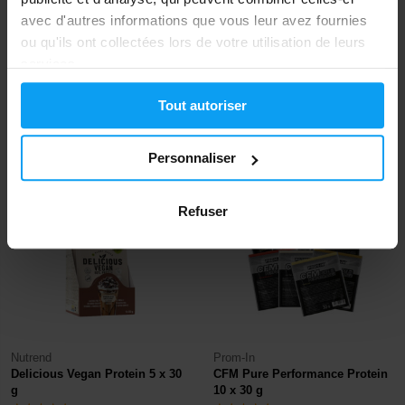
avec d'autres informations que vous leur avez fournies
ou qu'ils ont collectées lors de votre utilisation de leurs
BioTech USA
BioTech USA
services.
Vegan Protein 25 g
Iso Whey Zero 25 g
Tout autoriser
2,50
2,50
€
€
EN STOCK
EN STOCK
Personnaliser
-6%
-17%
Refuser
Nutrend
Prom-In
Delicious Vegan Protein 5 x 30
CFM Pure Performance Protein
g
10 x 30 g