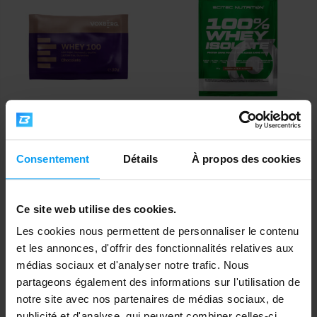
Voxberg
Scitec Nutrition
Whey 100 30 g
100% Whey Isolate 25 g
Consentement
Détails
À propos des cookies
2,39
2,50
€
€
EN STOCK
EN STOCK
Ce site web utilise des cookies.
Les cookies nous permettent de personnaliser le contenu
et les annonces, d'offrir des fonctionnalités relatives aux
médias sociaux et d'analyser notre trafic. Nous
partageons également des informations sur l'utilisation de
notre site avec nos partenaires de médias sociaux, de
publicité et d'analyse, qui peuvent combiner celles-ci