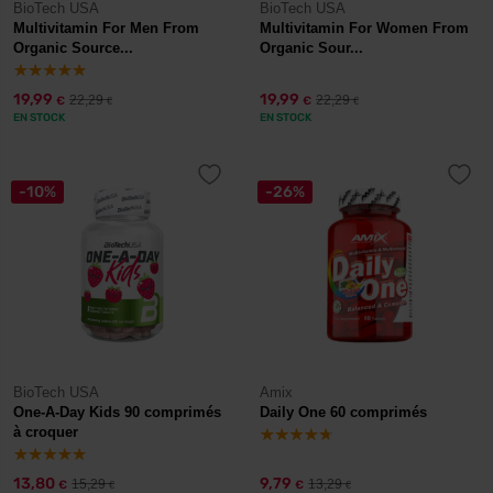
BioTech USA
BioTech USA
Multivitamin For Men From
Multivitamin For Women From
Organic Source...
Organic Sour...
19,99
19,99
22,29
22,29
€
€
€
€
EN STOCK
EN STOCK
-10%
-26%
BioTech USA
Amix
One-A-Day Kids 90 comprimés
Daily One 60 comprimés
à croquer
13,80
9,79
15,29
13,29
€
€
€
€