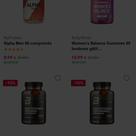
MyProtein
BodyWorld
Alpha Men 60 comprimés
Women’s Balance Gummies 60
bonbons gélif...
8,99
13,99
16,49
16,99
€
€
€
€
EN STOCK
EN STOCK
-10%
-10%