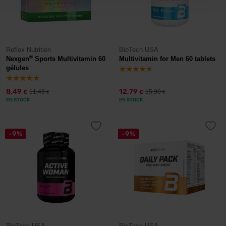
Reflex Nutrition
BioTech USA
®
Nexgen
Sports Multivitamin 60
Multivitamin for Men 60 tablets
gélules
8,49
12,79
11,49
15,90
€
€
€
€
EN STOCK
EN STOCK
-9%
-9%
BioTech USA
BioTech USA