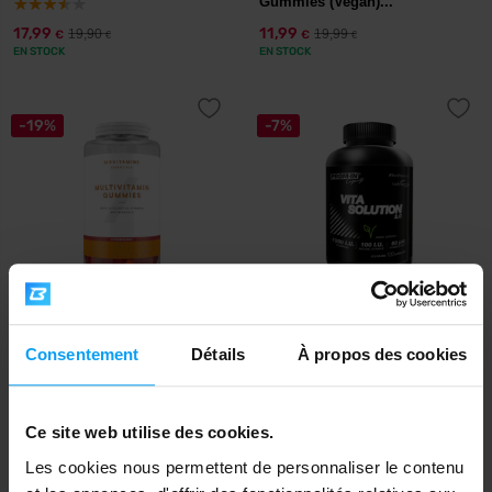
Gummies (Vegan)...
17,99
11,99
19,90
19,99
€
€
€
€
EN STOCK
EN STOCK
-19%
-7%
MyProtein
Prom-In
MyVitamins Multivitamin
Vita Solution 2.0 120 gélules
Consentement
Détails
À propos des cookies
Gummies 30 Gummi...
7,19
19,99
8,89
21,50
€
€
€
€
Ce site web utilise des cookies.
EN STOCK
EN STOCK
Les cookies nous permettent de personnaliser le contenu