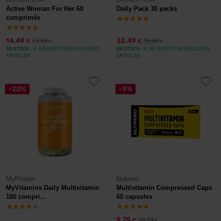
Active Woman For Her 60
Daily Pack 30 packs
comprimés
14,49
32,49
15,99
35,90
€
€
€
€
EN STOCK
- IL NE RESTE QUE QUELQUES
EN STOCK
- IL NE RESTE QUE QUELQUES
ARTICLES
ARTICLES
-20%
-9%
MyProtein
Nutrend
MyVitamins Daily Multivitamin
Multivitamin Compressed Caps
180 compri...
60 capsules
9,79
10,79
€
€