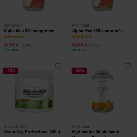
MyProtein
MyProtein
Alpha Men 240 comprimés
Alpha Men 120 comprimés
21,99
13,99
35,99
20,49
€
€
€
€
EN STOCK
EN STOCK
-10%
-40%
BioTech USA
MyProtein
One-A-Day Professional 240 g
MyVitamins Multivitamin