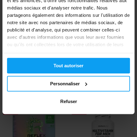
et les annonces, d'offrir des fonctionnalités relatives aux
-19%
médias sociaux et d'analyser notre trafic. Nous
partageons également des informations sur l'utilisation de
notre site avec nos partenaires de médias sociaux, de
publicité et d'analyse, qui peuvent combiner celles-ci
avec d'autres informations que vous leur avez fournies
ou qu'ils ont collectées lors de votre utilisation de leurs
services.
BioTech USA
Scitec Nutrition
Tout autoriser
Multivitamin effervescent
Mega Daily One 120 gélules
tablets 20 tab...
Personnaliser
5,90
16,07
19,90
€
€
€
EN STOCK
EN STOCK
Refuser
-26%
-20%