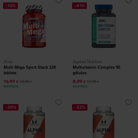
-10%
-41%
Amix
Applied Nutrition
Multi Mega Sport Stack 120
Multivitamin Complex 90
tablets
gélules
16,99
8,89
18,90
14,99
€
€
€
€
EN STOCK
EN STOCK
-39%
-32%