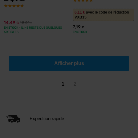
Vitamines
magnésium, zinc,
teneur élevée en
hommes
vitamines B,
magnésium et
6,11
€
avec le code de réduction
fonction musculaire
zinc
VXB15
14,49
15,99
€
€
7,19
€
EN STOCK
- IL NE RESTE QUE QUELQUES
Formes avec fer
ARTICLES
EN STOCK
Fer, acide folique,
et folate ;
Vitamines
calcium, vitamine D,
prénatal pour les
femmes
fertilité
femmes
Afficher plus
enceintes
Vitamines/minéraux
Un seul produit
Vitamines
1
2
complets, plus
complet ; vérifier
tout-en-
extraits végétaux,
les dosages
un
enzymes, oméga-3
réels des actifs
Expédition rapide
Comment choisir un
multivitamine ? Les points à