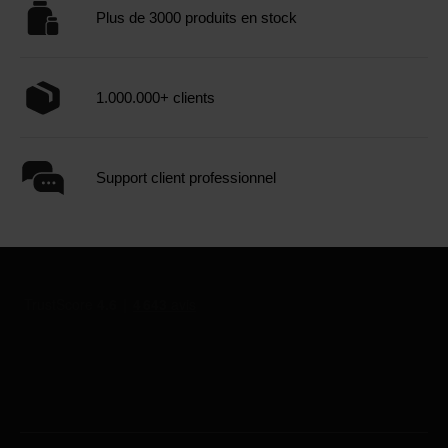
Plus de 3000 produits en stock
vérifier
Comme souvent, la question
quel est le meilleur
1.000.000+ clients
multivitamine
n'a pas de réponse universelle. Un bon
choix repose sur quatre piliers : la
forme
, la
biodisponibilité
, la
composition
et le
dosage
.
Support client professionnel
Forme et biodisponibilité
La
biodisponibilité
indique la part de nutriment que le
corps utilise réellement. Pour les minéraux, leur forme
chimique joue un rôle majeur.
Certaines
formes organiques
de minéraux, comme le
bisglycinate
ou le
citrate
, sont souvent plus douces pour
l'estomac et, pour certains éléments, mieux absorbées
que les sels inorganiques bon marché de type oxyde
(Tokarczyk & Koch, 2025).