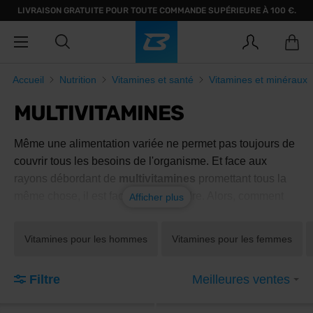
LIVRAISON GRATUITE POUR TOUTE COMMANDE SUPÉRIEURE À 100 €.
Accueil
Nutrition
Vitamines et santé
Vitamines et minéraux
MULTIVITAMINES
Même une alimentation variée ne permet pas toujours de
couvrir tous les besoins de l'organisme. Et face aux
rayons débordant de
multivitamines
promettant tous la
même chose, il est facile de s'y perdre. Alors, comment
Afficher plus
savoir quel
multivitamine
est fait pour vous ? Examinons
la question plus en détail.
Vitamines pour les hommes
Vitamines pour les femmes
Que sont les multivitamines et
Filtre
Meilleures ventes
pourquoi les adopter