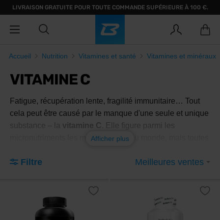
LIVRAISON GRATUITE POUR TOUTE COMMANDE SUPÉRIEURE À 100 €.
Accueil
Nutrition
Vitamines et santé
Vitamines et minéraux
VITAMINE C
Fatigue, récupération lente, fragilité immunitaire… Tout
cela peut être causé par le manque d'une seule et unique
substance – la
vitamine C
. Elle figure parmi les
micronutriments les mieux étudiés au monde, mais toutes
Afficher plus
ses formes ne se valent pas. Savez-vous laquelle choisir
Filtre
Meilleures ventes
pour votre supplémentation ? Et devriez-vous vraiment
vous supplémenter ?
Qu'est-ce que la vitamine C et
pourquoi l'organisme ne peut-il