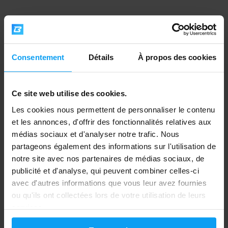
produit moins de collagène cutané, les cheveux
deviennent plus fragiles et les plaies cicatrisent plus
Inca
BioTech USA
Inca Collagen 30 sachets +
Vitamin C 1000 30 tablets
lentement. Des études confirment également qu'un apport
Vitamin C 30...
suffisant en vitamine C aide à protéger la peau contre les
dommages causés par les rayons UV et contribue à son
Consentement
Détails
À propos des cookies
44,38
7,90
47,08
€
€
€
élasticité (Pullar et al., 2017).
EN STOCK
EN STOCK
Conseil
: Découvrez notre catégorie
peau, épiderme et
Ce site web utilise des cookies.
cheveux
.
Les cookies nous permettent de personnaliser le contenu
et les annonces, d'offrir des fonctionnalités relatives aux
Les formes de vitamine C dans
médias sociaux et d'analyser notre trafic. Nous
les compléments : quel produit
partageons également des informations sur l'utilisation de
notre site avec nos partenaires de médias sociaux, de
choisir ?
publicité et d'analyse, qui peuvent combiner celles-ci
avec d'autres informations que vous leur avez fournies
Tous les compléments alimentaires à base de
vitamine C
ou qu'ils ont collectées lors de votre utilisation de leurs
BioTech USA
Kompava
Vitamin C effervescent tablets
Fit C Vitamin 60 gélules
services.
ne se valent pas – la forme et la technologie de
20 tablet...
fabrication déterminent quelle quantité de principe actif