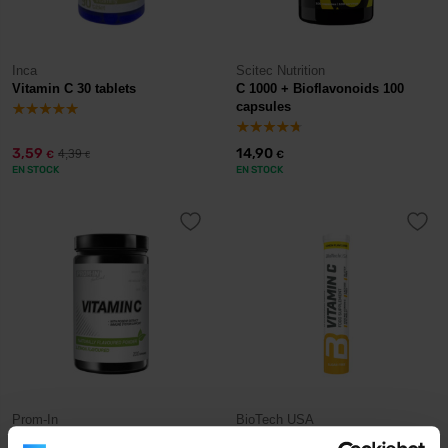
Inca
Scitec Nutrition
Vitamin C 30 tablets
C 1000 + Bioflavonoids 100
capsules
3,59
14,90
4,39
€
€
€
EN STOCK
EN STOCK
Prom-In
BioTech USA
Vitamin C 200 g
Vitamin C effervescent tablets