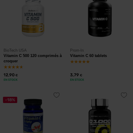
BioTech USA
Prom-In
Vitamin C 500 120 comprimés à
Vitamin C 60 tablets
croquer
12,90
3,79
€
€
EN STOCK
EN STOCK
-18%