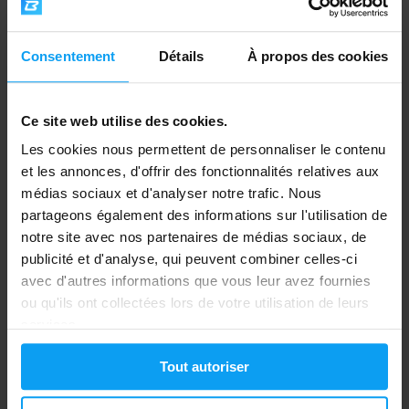
20 tablet...
9,99
€
5,90
€
EN STOCK
- IL NE RESTE QUE QUELQUES
Consentement
Détails
À propos des cookies
ARTICLES
EN STOCK
Ce site web utilise des cookies.
-5%
Les cookies nous permettent de personnaliser le contenu
et les annonces, d'offrir des fonctionnalités relatives aux
médias sociaux et d'analyser notre trafic. Nous
partageons également des informations sur l'utilisation de
notre site avec nos partenaires de médias sociaux, de
publicité et d'analyse, qui peuvent combiner celles-ci
avec d'autres informations que vous leur avez fournies
Extrifit
Kompava
ou qu'ils ont collectées lors de votre utilisation de leurs
Vita-C 1000 mg 100 comprimés
Fit C Vitamin 60 gélules
services.
7,59
10,99
7,99
€
€
€
Tout autoriser
EN STOCK
EN STOCK