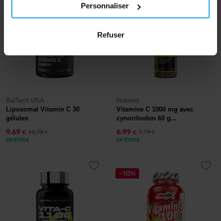
Personnaliser
-10%
-10%
Refuser
BioTech USA
Nutrend
Liposomal Vitamin C 30
Vitamine C 1000 mg avec
gélules
cynorrhodon 60 g...
9,69
6,99
10,79
7,79
€
€
€
€
EN STOCK
EN STOCK
-10%