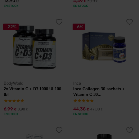
13,90
4,49
6,19
€
€
€
EN STOCK
EN STOCK
-22%
-6%
BodyWorld
Inca
2x Vitamin C + D3 1000 UI 100
Inca Collagen 30 sachets +
tbl
Vitamin C 30...
6,99
44,38
8,98
47,08
€
€
€
€
EN STOCK
EN STOCK