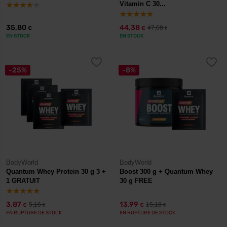
Vitamin C 30...
35,80
44,38
47,08
€
€
€
EN STOCK
EN STOCK
-25%
-8%
BodyWorld
BodyWorld
Quantum Whey Protein 30 g 3 +
Boost 300 g + Quantum Whey
1 GRATUIT
30 g FREE
3,87
13,99
5,16
15,18
€
€
€
€
EN RUPTURE DE STOCK
EN RUPTURE DE STOCK