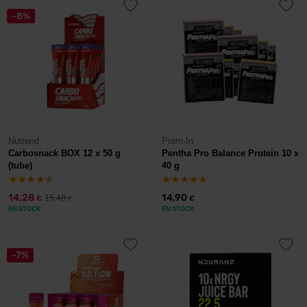
-8%
Nutrend
Prom-In
Carbosnack BOX 12 x 50 g
Pentha Pro Balance Protein 10 x
(tube)
40 g
14,28
14,90
15,48
€
€
€
EN STOCK
EN STOCK
-7%