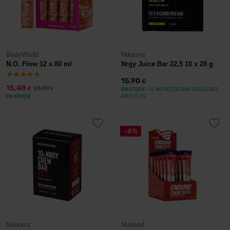
BodyWorld
Nduranz
N.O. Flow 12 x 80 ml
Nrgy Juice Bar 22.5 10 x 28 g
15,90
€
15,48
16,68
€
€
EN STOCK
- IL NE RESTE QUE QUELQUES
EN STOCK
ARTICLES
-6%
Nduranz
Nutrend