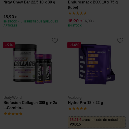
Nrgy Chew Bar 22.5 10 x 30 g
Endurosnack BOX 10 x 75 g
(tube)
15,90
€
15,90
16,90
€
EN STOCK
- IL NE RESTE QUE QUELQUES
€
ARTICLES
EN STOCK
-9%
-14%
BodyWorld
Voxberg
Biofusion Collagen 300 g + 2x
Hydro Pro 18 x 22 g
L-Carnitin...
18,21
€
avec le code de réduction
VXB15