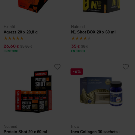
Extrifit
Nutrend
Agrezz 20 x 20,8 g
N1 Shot BOX 20 x 60 ml
26,60
35
35,80
38
€
€
€
€
EN STOCK
EN STOCK
-6%
Nutrend
Inca
Protein Shot 20 x 60 ml
Inca Collagen 30 sachets +