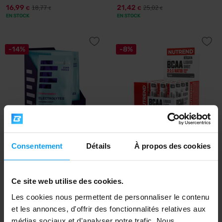
16,99
21,42
18,77
25,02
€
€
€
€
EN STOCK
EN STOCK
-14%
-8%
Voxberg
Nutrend
Consentement
Détails
À propos des cookies
Hydro Daily 18 x 10 g
BCAA Liquid Shot 20 x 60 ml
18,21
€
avec le code de réduction
VXB15
Ce site web utilise des cookies.
21,42
22
25,02
24
€
€
€
€
Les cookies nous permettent de personnaliser le contenu
EN STOCK
EN STOCK
et les annonces, d'offrir des fonctionnalités relatives aux
médias sociaux et d'analyser notre trafic. Nous