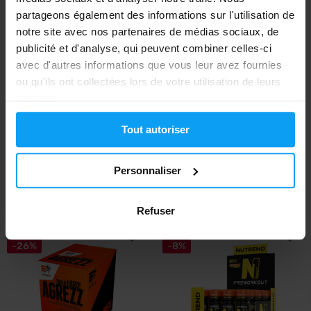
partageons également des informations sur l'utilisation de
-24%
notre site avec nos partenaires de médias sociaux, de
publicité et d'analyse, qui peuvent combiner celles-ci
avec d'autres informations que vous leur avez fournies
ou qu'ils ont collectées lors de votre utilisation de leurs
services.
Tout autoriser
Nutrend
BodyWorld
Carnitine 3000 Shot 20 x 60 ml
2x Électrolytes Hydralyte 500 g
+ Servie...
Personnaliser
25
25,98
33,97
€
€
€
EN STOCK
EN STOCK
Refuser
-26%
-8%