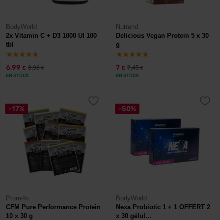
BodyWorld
Nutrend
2x Vitamin C + D3 1000 UI 100
Delicious Vegan Protein 5 x 30
tbl
g
6,99
7
8,98
7,45
€
€
€
€
EN STOCK
EN STOCK
-17%
-50%
Prom-In
BodyWorld
CFM Pure Performance Protein
Nexa Probiotic 1 + 1 OFFERT 2
10 x 30 g
x 30 gélul...