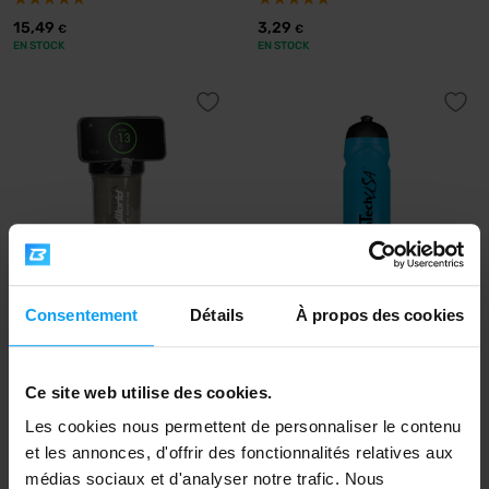
15,49
3,29
€
€
EN STOCK
EN STOCK
Consentement
Détails
À propos des cookies
BodyWorld
BioTech USA
Elite Tripod Shaker 700 ml
Sports bottle 750 ml
8,99
3,90
Ce site web utilise des cookies.
€
€
EN STOCK
EN STOCK
Les cookies nous permettent de personnaliser le contenu
et les annonces, d'offrir des fonctionnalités relatives aux
médias sociaux et d'analyser notre trafic. Nous
-24%
-24%