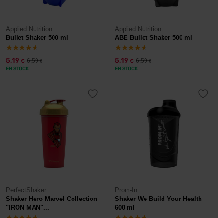
Applied Nutrition
Applied Nutrition
Bullet Shaker 500 ml
ABE Bullet Shaker 500 ml
5,19
5,19
6,59
6,59
€
€
€
€
EN STOCK
EN STOCK
PerfectShaker
Prom-In
Shaker Hero Marvel Collection
Shaker We Build Your Health
"IRON MAN"...
600 ml