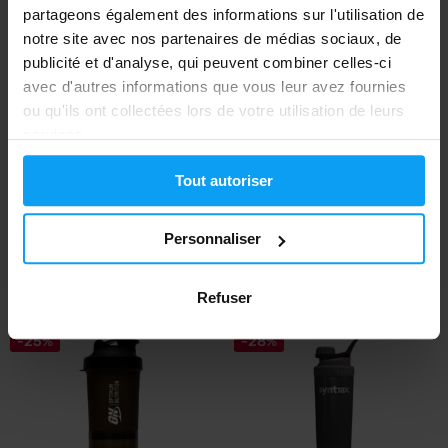
partageons également des informations sur l'utilisation de
notre site avec nos partenaires de médias sociaux, de
publicité et d'analyse, qui peuvent combiner celles-ci
avec d'autres informations que vous leur avez fournies
ou qu'ils ont collectées lors de votre utilisation de leurs
services.
SmartShake
SmartShake
Tout autoriser
Revive Junior 300 ml mint
Revive Junior 300 ml white
green
Personnaliser
6,19
6,19
8,19
8,19
€
€
€
€
EN STOCK
EN STOCK
Refuser
-25%
-28%