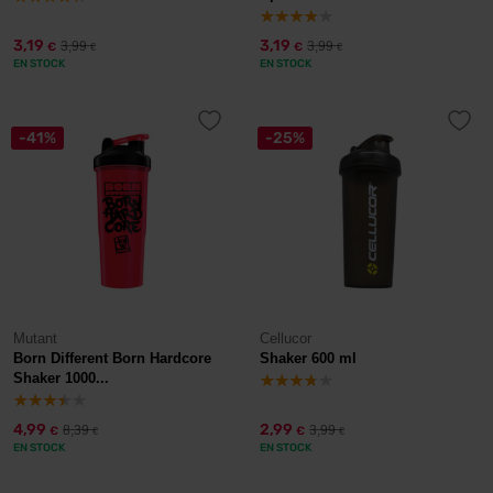
3,19
3,19
3,99
3,99
€
€
€
€
EN STOCK
EN STOCK
-41%
-25%
Mutant
Cellucor
Born Different Born Hardcore
Shaker 600 ml
Shaker 1000...
4,99
2,99
8,39
3,99
€
€
€
€
EN STOCK
EN STOCK