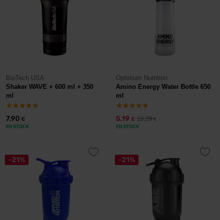
BioTech USA
Optimum Nutrition
Shaker WAVE + 600 ml + 350
Amino Energy Water Bottle 650
ml
ml
7,90
5,19
10,29
€
€
€
EN STOCK
EN STOCK
-21%
-21%