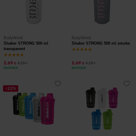
BodyWorld
BodyWorld
Shaker STRONG 500 ml
Shaker STRONG 500 ml smoke
transparent
2,69
2,69
4,29
4,29
€
€
€
€
EN STOCK
EN STOCK
-22%