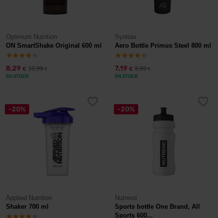
Optimum Nutrition
Syntrax
ON SmartShake Original 600 ml
Aero Bottle Primus Steel 800 ml
8,29
7,19
10,99
9,99
€
€
€
€
EN STOCK
EN STOCK
-20%
-20%
Applied Nutrition
Nutrend
Shaker 700 ml
Sports bottle One Brand, All
Sports 600...