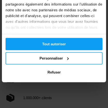
partageons également des informations sur l'utilisation de
notre site avec nos partenaires de médias sociaux, de
publicité et d'analyse, qui peuvent combiner celles-ci
Amix
Extrifit
avec d'autres informations que vous leur avez fournies
The Cortisol Blocker´s 60
Sleep 60 gélules
ou qu'ils ont collectées lors de votre utilisation de leurs
gélules
services.
20,49
13,49
21,90
14,99
€
€
€
€
EN RUPTURE DE STOCK
EN RUPTURE DE STOCK
Tout autoriser
Personnaliser
Expédition rapide
Refuser
Plus de 3000 produits en stock
1.000.000+ clients