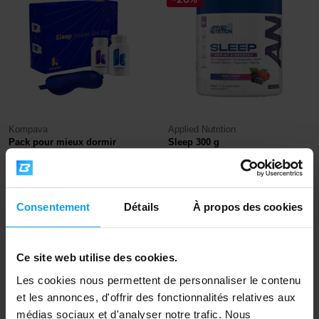
Kompava
Applied Nutrition
Pack pour mieux dormir
Sleep 300 g
23,99
29,95
€
€
33,99
€
EN STOCK
- IL NE RESTE QUE QUELQUES
EN STOCK
ARTICLES
Consentement
Détails
À propos des cookies
-6%
-10%
Ce site web utilise des cookies.
Les cookies nous permettent de personnaliser le contenu
et les annonces, d'offrir des fonctionnalités relatives aux
médias sociaux et d'analyser notre trafic. Nous