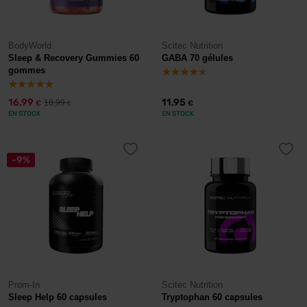
BodyWorld
Scitec Nutrition
Sleep & Recovery Gummies 60
GABA 70 gélules
gommes
16,99
11,95
18,99
€
€
€
EN STOCK
EN STOCK
-9%
Prom-In
Scitec Nutrition
Sleep Help 60 capsules
Tryptophan 60 capsules