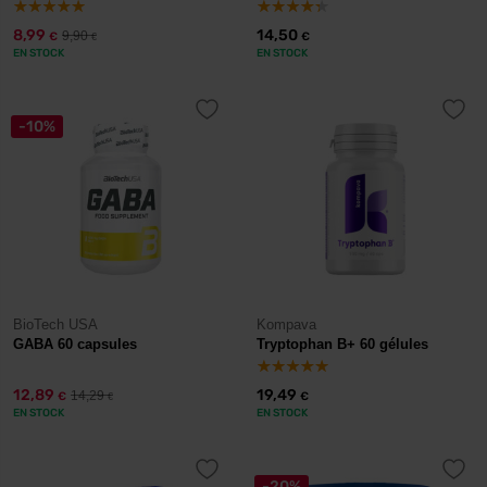
8,99
14,50
9,90
€
€
€
EN STOCK
EN STOCK
-10%
BioTech USA
Kompava
GABA 60 capsules
Tryptophan B+ 60 gélules
12,89
19,49
14,29
€
€
€
EN STOCK
EN STOCK
-20%