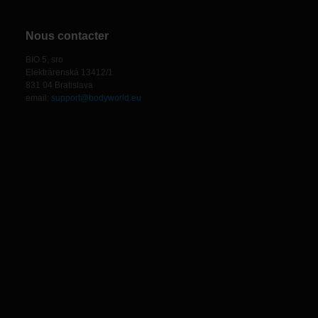
Nous contacter
BIO 5, sro
Elektrárenská 13412/1
831 04 Bratislava
email:
support@bodyworld.eu