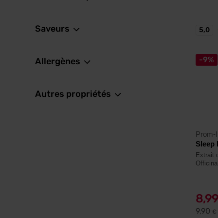
Saveurs
5,0
-9%
Allergènes
Autres propriétés
Prom-I
Sleep 
Extrait
Officina
8,9
9,90
€