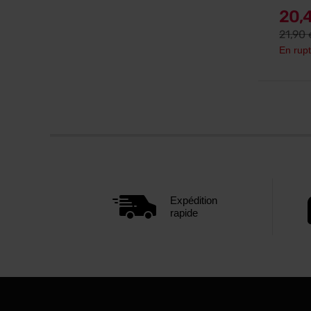
20,
21,90
En rupt
Expédition
rapide