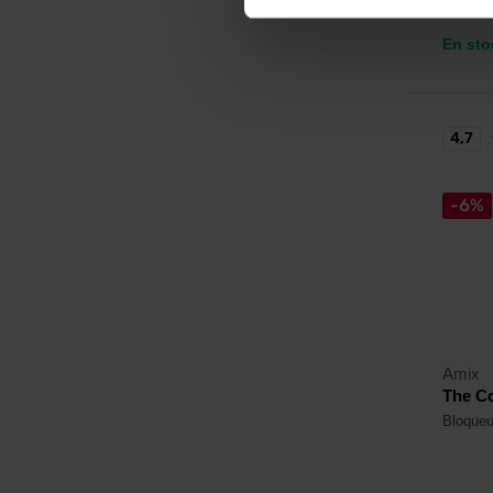
En sto
4,7
-6%
Amix
The Co
Bloqueur