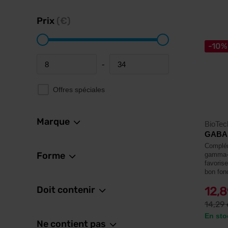
Prix
(€)
-10%
-
Minimum price
Maximum price
Offres spéciales
Marque
BioTe
GABA 
Complém
Forme
gamma-
favorise
bon fon
Doit contenir
12,
14,29
En sto
Ne contient pas