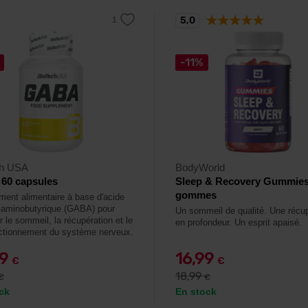
5,0
-11%
ch USA
BodyWorld
60 capsules
Sleep & Recovery Gummies
gommes
ent alimentaire à base d'acide
aminobutyrique (GABA) pour
Un sommeil de qualité. Une récup
r le sommeil, la récupération et le
en profondeur. Un esprit apaisé.
ctionnement du système nerveux.
89
16,99
€
€
18,99
€
€
ck
En stock