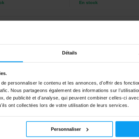
ck
En stock
-10%
Détails
ies.
e personnaliser le contenu et les annonces, d'offrir des fonctio
rafic. Nous partageons également des informations sur l'utilisati
Nutrition
Extrifit
, de publicité et d'analyse, qui peuvent combiner celles-ci avec
phan 60 capsules
Sleep 60 gélules
ils ont collectées lors de votre utilisation de leurs services.
miné L-tryptophane sous forme
Complément alimentaire complet
ule.
favoriser le sommeil et la récupér
Personnaliser
50
13,49
€
€