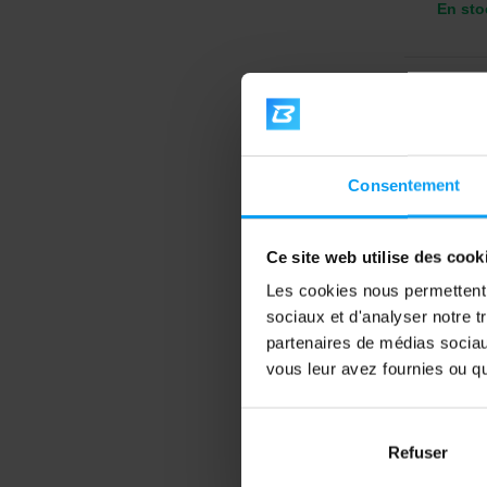
En sto
4,3
Consentement
Ce site web utilise des cook
Les cookies nous permettent d
sociaux et d'analyser notre t
Scitec 
partenaires de médias sociaux
Trypto
vous leur avez fournies ou qu'
Acide a
de caps
Refuser
14,