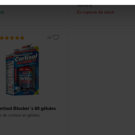
14,99
€
ck
En rupture de stock
rtisol Blocker´s 60 gélules
 de cortisol en gélules.