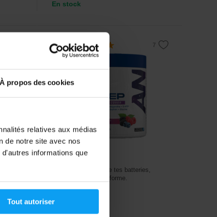
En stock
5,0
-20%
À propos des cookies
nnalités relatives aux médias
on de notre site avec nos
Applied Nutrition
 d'autres informations que
Sleep 300 g
 pour
Détends-toi, recharge tes batteries,
ation.
réveille-toi en pleine forme.
Tout autoriser
23,99
€