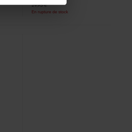
29,95
€
En rupture de stock