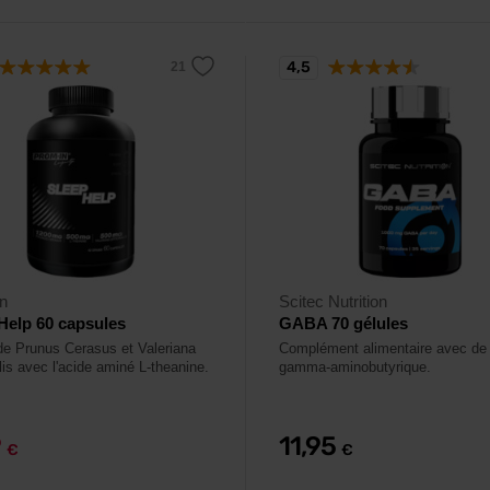
4,5
n
Scitec Nutrition
Help 60 capsules
GABA 70 gélules
 de Prunus Cerasus et Valeriana
Complément alimentaire avec de 
lis avec l'acide aminé L-theanine.
gamma-aminobutyrique.
9
11,95
€
€