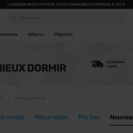
LIVRAISON GRATUITE POUR TOUTE COMMANDE SUPÉRIEURE À 100 €.
Recherche...
êtements
Affaires
Objectifs
Expédition
IEUX DORMIR
rapide
on
Aide au sommeil
es ventes
Mieux notés
Prix bas
Nouvea