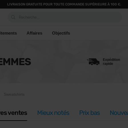
LIVRAISON GRATUITE POUR TOUTE COMMANDE SUPÉRIEURE À 100 €.
Recherche...
êtements
Affaires
Objectifs
FEMMES
Expédition
rapide
Sweatshirts
res ventes
Mieux notés
Prix bas
Nouve