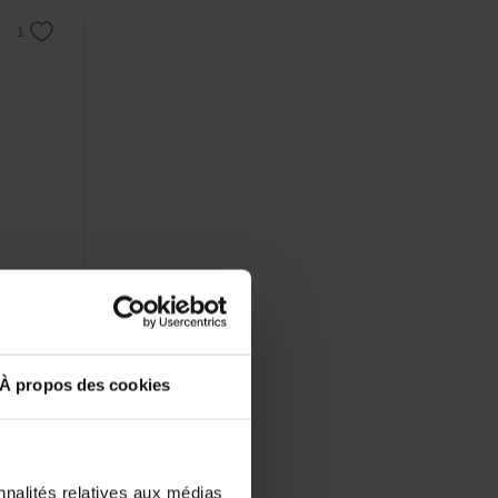
.
À propos des cookies
elques
nnalités relatives aux médias