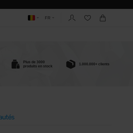
FR
Plus de 3000
1.000.000+ clients
produits en stock
autés