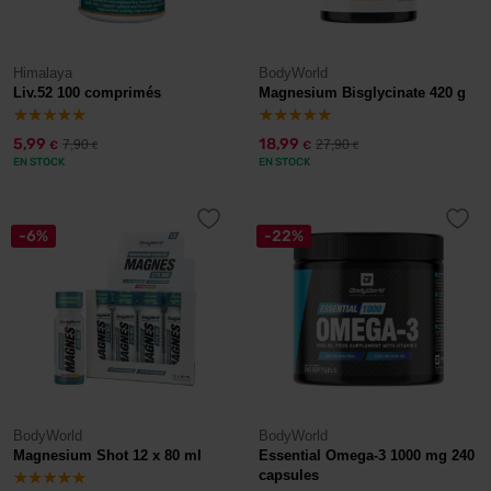
Himalaya
BodyWorld
Liv.52 100 comprimés
Magnesium Bisglycinate 420 g
5,99
18,99
7,90
27,90
€
€
€
€
EN STOCK
EN STOCK
-6%
-22%
BodyWorld
BodyWorld
Magnesium Shot 12 x 80 ml
Essential Omega-3 1000 mg 240
capsules