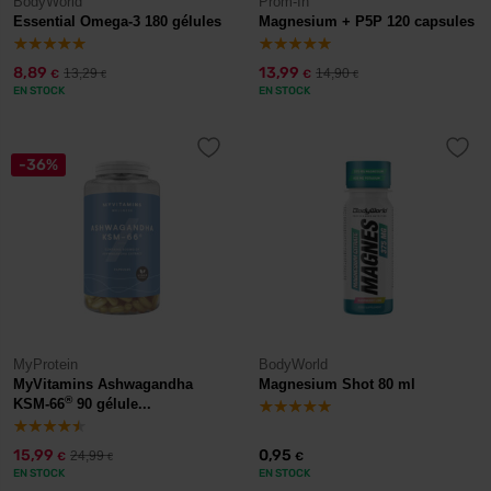
BodyWorld
Prom-In
Essential Omega-3 180 gélules
Magnesium + P5P 120 capsules
8,89
13,99
13,29
14,90
€
€
€
€
EN STOCK
EN STOCK
-36%
MyProtein
BodyWorld
MyVitamins Ashwagandha
Magnesium Shot 80 ml
®
KSM-66
90 gélule...
15,99
0,95
24,99
€
€
€
EN STOCK
EN STOCK