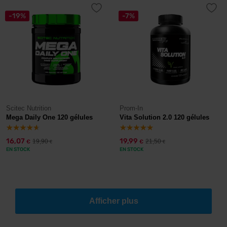
-19%
-7%
Scitec Nutrition
Prom-In
Mega Daily One 120 gélules
Vita Solution 2.0 120 gélules
16,07
19,99
19,90
21,50
€
€
€
€
EN STOCK
EN STOCK
Afficher plus