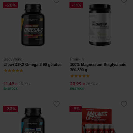
-28%
-11%
BodyWorld
Prom-In
Ultra+D3K2 Omega-3 90 gélules
100% Magnesium Bisglycinate
360-390 g
11,49
23,99
15,99
26,90
€
€
€
€
EN STOCK
EN STOCK
-33%
-9%