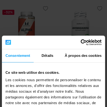
-32%
Consentement
Détails
À propos des cookies
MyProtein
BioTech USA
Alpha Men 120 comprimés
Ashwagandha 60 capsules
13,99
11,90
20,49
€
€
Ce site web utilise des cookies.
€
EN STOCK
EN STOCK
Les cookies nous permettent de personnaliser le contenu
et les annonces, d'offrir des fonctionnalités relatives aux
-13%
médias sociaux et d'analyser notre trafic. Nous
partageons également des informations sur l'utilisation de
notre site avec nos partenaires de médias sociaux, de