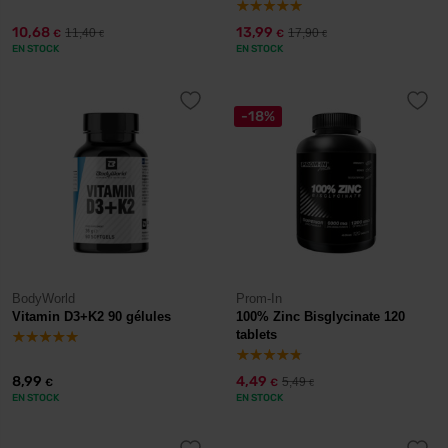
10,68
13,99
11,40
17,90
€
€
€
€
EN STOCK
EN STOCK
-18%
BodyWorld
Prom-In
Vitamin D3+K2 90 gélules
100% Zinc Bisglycinate 120
tablets
8,99
4,49
5,49
€
€
€
EN STOCK
EN STOCK