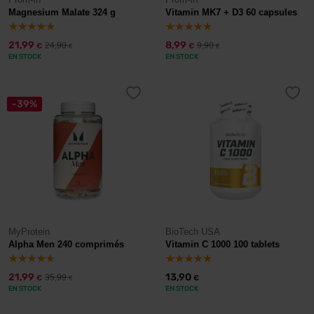
Magnesium Malate 324 g
Vitamin MK7 + D3 60 capsules
21,99
8,99
24,90
9,90
€
€
€
€
EN STOCK
EN STOCK
-39%
MyProtein
BioTech USA
Alpha Men 240 comprimés
Vitamin C 1000 100 tablets
21,99
13,90
35,99
€
€
€
EN STOCK
EN STOCK