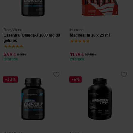
BodyWorld
Nutrend
Essential Omega-3 1000 mg 90
Magneslife 10 x 25 ml
gélules
5,99
11,79
8,99
12,99
€
€
€
€
EN STOCK
EN STOCK
-33%
-6%