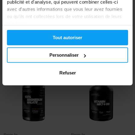
publicité et d'analyse, qui peuvent combiner celles-ci
avec d'autres informations que vous leur avez fournies
ou qu'ils ont collectées lors de votre utilisation de leurs
services.
Prom-In
Prom-In
Tout autoriser
ZM-Core 120 capsules
Vitamin C 60 tablets
12,99
3,79
Personnaliser
14,90
€
€
€
EN STOCK
EN STOCK
Refuser
-12%
-9%
Prom-In
Prom-In