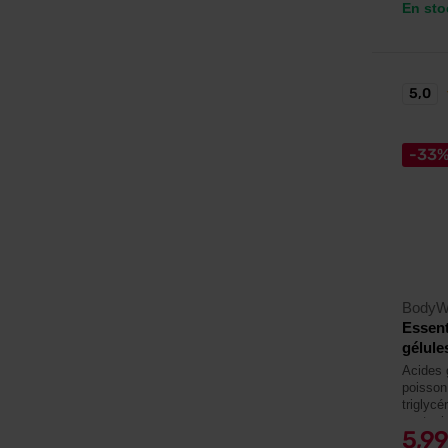
En sto
5,0
-33
BodyW
Essent
gélule
Acides 
poisson
triglyc
soutenir
5,9
visuelle