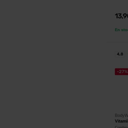
13,
En sto
4,8
-27%
BodyW
Vitamí
Combina