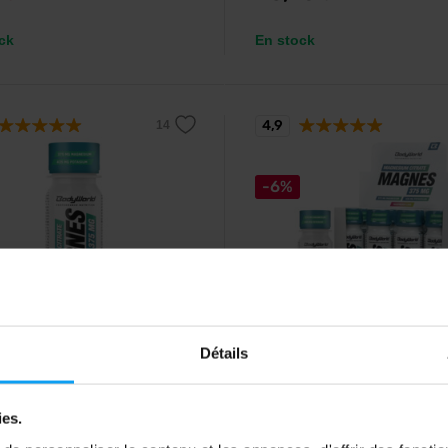
ck
En stock
4,9
-6%
orld
BodyWorld
Détails
sium Shot 80 ml
Magnesium Shot 12 x 80 ml
ésium, du potassium et de la
Du magnésium, du potassium et 
e B6 hautement absorbables sous
vitamine B6 hautement absorbab
 d'une dose liquide pratique.
sous la forme d'une dose liquide
ies.
pratique.