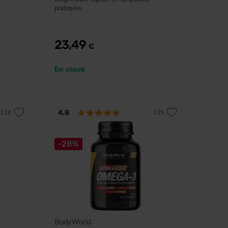
pratiques.
23,49
€
En stock
4,8
-28%
BodyWorld