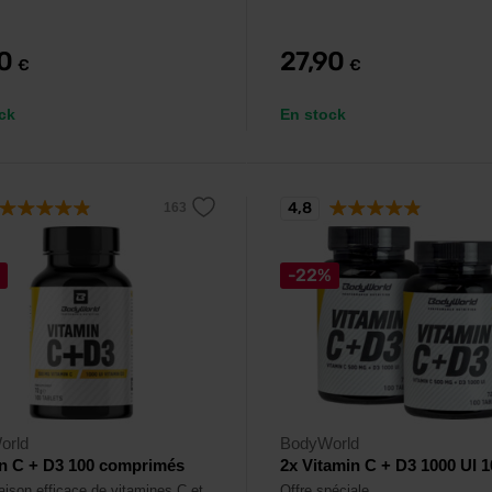
90
27,90
€
€
ck
En stock
4,8
-22%
orld
BodyWorld
n C + D3 100 comprimés
2x Vitamin C + D3 1000 UI 1
ison efficace de vitamines C et
Offre spéciale.