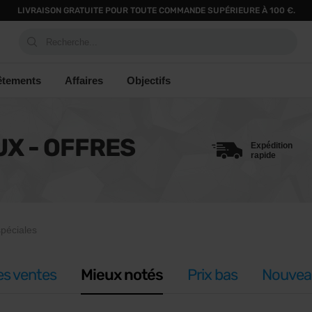
LIVRAISON GRATUITE POUR TOUTE COMMANDE SUPÉRIEURE À 100 €.
Recherche...
êtements
Affaires
Objectifs
UX - OFFRES
Expédition
rapide
spéciales
es ventes
Mieux notés
Prix bas
Nouvea