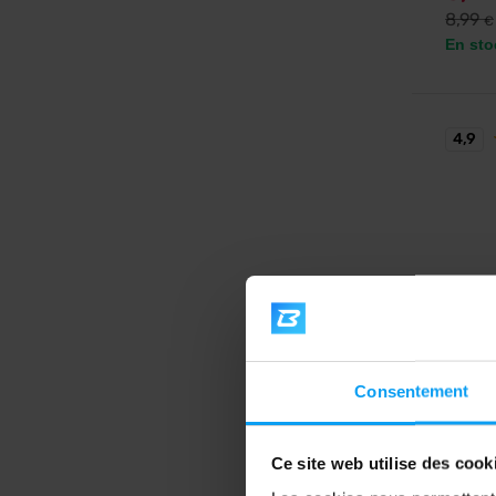
8,99
€
En sto
4,9
BodyW
Consentement
Magne
Du magn
vitamin
la forme
Ce site web utilise des cook