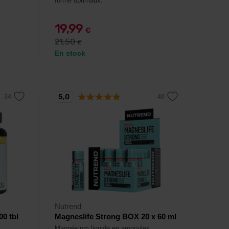
forme optimaux.
19,99
€
21,50
€
En stock
5,0
Nutrend
00 tbl
Magneslife Strong BOX 20 x 60 ml
Magnésium liquide en ampoules