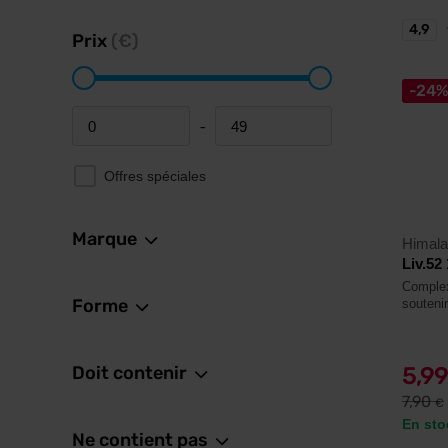
4,9
Prix
(€)
-24
-
Minimum price
Maximum price
Offres spéciales
Marque
Himal
Liv.52
Complex
Forme
soutenir
Doit contenir
5,9
7,90
€
En sto
Ne contient pas