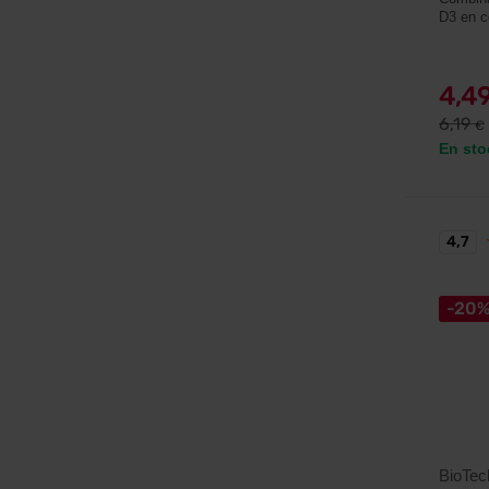
D3 en 
4,4
6,19
€
En sto
4,7
-20
BioTe