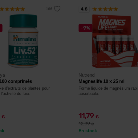
4,8
%
-9%
aya
Nutrend
 100 comprimés
Magneslife 10 x 25 ml
e d'extraits de plantes pour
Forme liquide de magnésium rap
 l'activité du foie.
absorbable.
9
11,79
€
€
12,99
€
ck
En stock