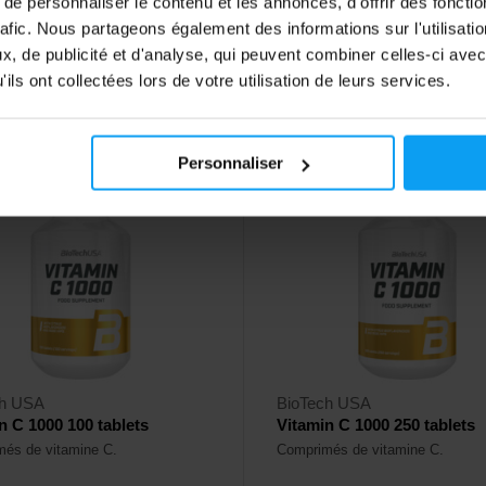
e personnaliser le contenu et les annonces, d'offrir des fonctio
5
10,68
rafic. Nous partageons également des informations sur l'utilisati
€
€
11,40
, de publicité et d'analyse, qui peuvent combiner celles-ci avec
€
ck
En stock
ils ont collectées lors de votre utilisation de leurs services.
Personnaliser
4,8
ch USA
BioTech USA
n C 1000 100 tablets
Vitamin C 1000 250 tablets
és de vitamine C.
Comprimés de vitamine C.