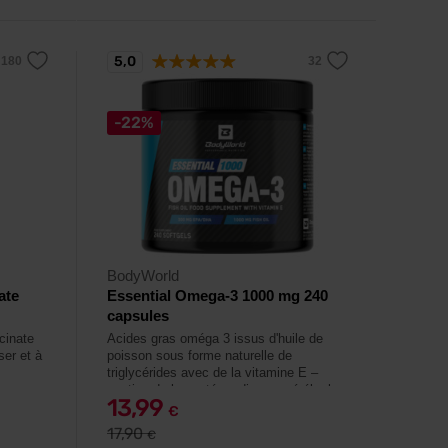
5,0
-22%
BodyWorld
ate
Essential Omega-3 1000 mg 240
capsules
cinate
Acides gras oméga 3 issus d'huile de
ser et à
poisson sous forme naturelle de
triglycérides avec de la vitamine E –
soutien de la santé cardiaque, cérébrale
13,99
et oculaire.
€
17,90
€