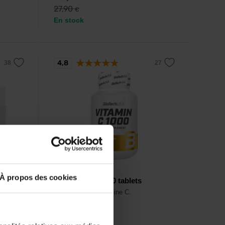
27,90
€
En stock
4,8
BioTech USA
À propos des cookies
Vitamin C 1000 30 tablets
de la
Comprimés de vitamine C.
les