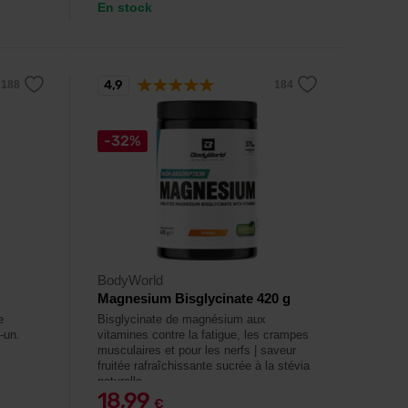
En stock
4,9
-32%
BodyWorld
Magnesium Bisglycinate 420 g
e
Bisglycinate de magnésium aux
-un.
vitamines contre la fatigue, les crampes
musculaires et pour les nerfs | saveur
fruitée rafraîchissante sucrée à la stévia
naturelle.
18,99
€