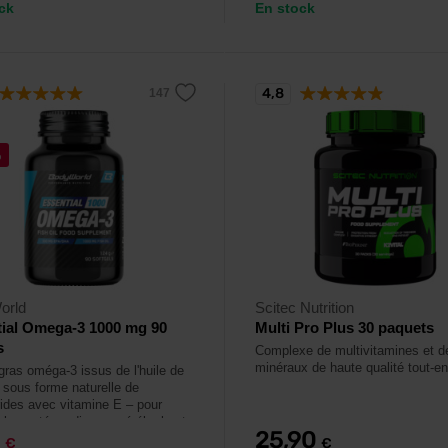
ck
En stock
4,8
%
orld
Scitec Nutrition
ial Omega-3 1000 mg 90
Multi Pro Plus 30 paquets
s
Complexe de multivitamines et d
minéraux de haute qualité tout-en
gras oméga-3 issus de l'huile de
 sous forme naturelle de
érides avec vitamine E – pour
 la santé cardiaque, cérébrale et
9
25,90
.
€
€