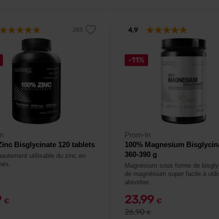
4,9
-11%
n
Prom-In
inc Bisglycinate 120 tablets
100% Magnesium Bisglycin
360-390 g
autement utilisable du zinc en
més.
Magnésium sous forme de bisgly
de magnésium super facile à utili
absorber.
9
23,99
€
€
26,90
€