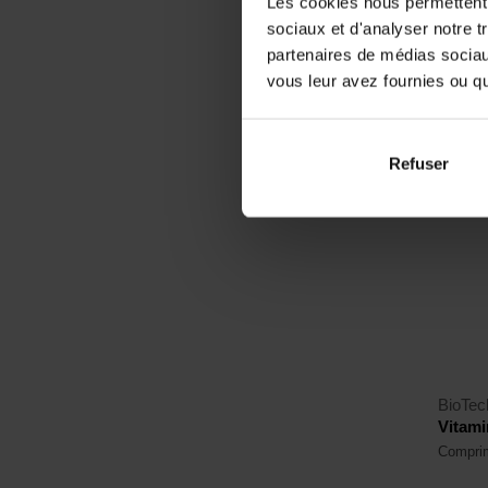
Les cookies nous permettent d
0,9
sociaux et d'analyser notre t
partenaires de médias sociaux
En sto
vous leur avez fournies ou qu'
Refuser
4,8
BioTe
Vitami
Comprim