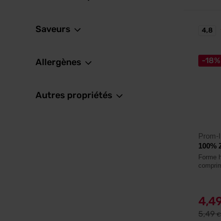
Saveurs
4,8
-18%
Allergènes
Autres propriétés
Prom-I
100% Z
Forme h
compri
4,4
5,49
€