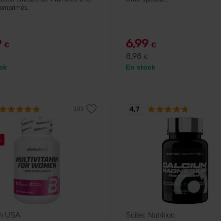
comprimés.
9
6,99
€
€
8,98
€
ck
En stock
4,7
%
ch USA
Scitec Nutrition