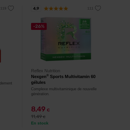
4,9
-26%
Reflex Nutrition
®
Nexgen
Sports Multivitamin 60
gélules
idement
Complexe multivitaminique de nouvelle
génération.
8,49
€
11,49
€
En stock