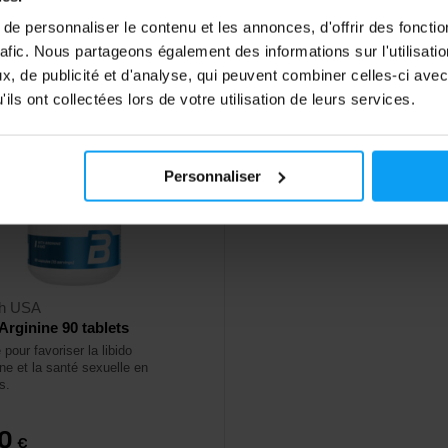
ck
En stock
e personnaliser le contenu et les annonces, d'offrir des fonctio
rafic. Nous partageons également des informations sur l'utilisati
, de publicité et d'analyse, qui peuvent combiner celles-ci avec
ils ont collectées lors de votre utilisation de leurs services.
Personnaliser
ch USA
Arginine 90 tablets
pour favoriser la libido
ne et la santé sexuelle en
s.
90
€