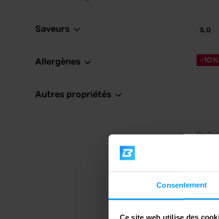
Saveurs
5,0
-10%
Allergènes
Autres propriétés
BioTe
Multiv
Organi
Une mul
spécial
Consentement
19,
22,29
Ce site web utilise des cook