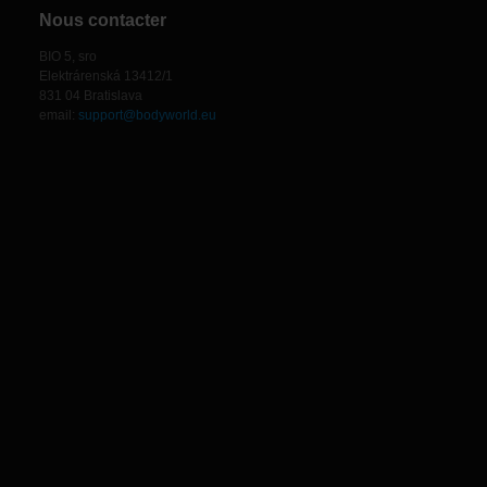
Nous contacter
BIO 5, sro
Elektrárenská 13412/1
831 04 Bratislava
email:
support@bodyworld.eu