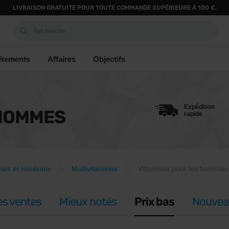
LIVRAISON GRATUITE POUR TOUTE COMMANDE SUPÉRIEURE À 100 €.
Recherche...
êtements
Affaires
Objectifs
Expédition
 HOMMES
rapide
nes et minéraux
Multivitamines
Vitamines pour les hommes
es ventes
Mieux notés
Prix bas
Nouvea