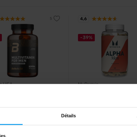
4,6
-39%
ch USA
MyProtein
itamin For Men From
Alpha Men 240 comprimés
c Sources 60 com...
Comprimés de vitamines et de m
pour hommes.
tivitamine complexe conçue
ement pour les hommes.
Détails
99
21,99
€
€
35,99
€
€
ies.