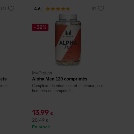
4,6
-32%
MyProtein
lets
Alpha Men 120 comprimés
ommes.
Complexe de vitamines et minéraux pour
hommes en comprimés.
13,99
€
20,49
€
En stock