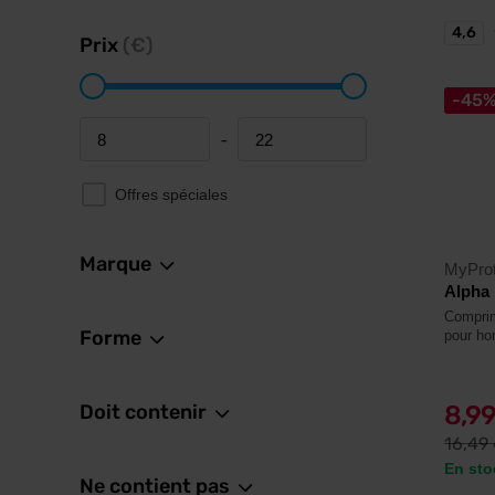
4,6
Prix
(€)
-45
-
Minimum price
Maximum price
Offres spéciales
Marque
MyProt
Alpha
Comprim
Forme
pour h
Doit contenir
8,9
16,49
En sto
Ne contient pas