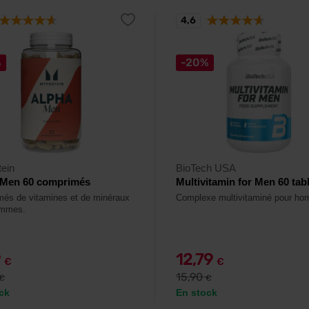
4,6
%
-20%
ein
BioTech USA
 Men 60 comprimés
Multivitamin for Men 60 tab
és de vitamines et de minéraux
Complexe multivitaminé pour h
ommes.
9
12,79
€
€
15,90
€
€
ck
En stock