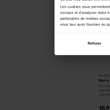
En sto
Les cookies nous permettent d
sociaux et d'analyser notre t
partenaires de médias sociaux
4,5
vous leur avez fournies ou qu'
Refuser
BioTe
Men’s 
Formule 
masculi
capsule
18,