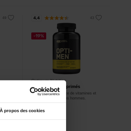
4,4
-19%
Optimum Nutrition
Opti-Men 90 comprimés
inéraux
Un mélange complexe de vitamines et
de nutriments pour les hommes.
À propos des cookies
16,49
€
20,29
€