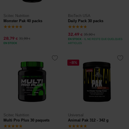
Scitec Nutrition
BioTech USA
Monster Pak 40 packs
Daily Pack 30 packs
32,49
35,90
€
€
28,79
31,99
€
€
EN STOCK
- IL NE RESTE QUE QUELQUES
EN STOCK
ARTICLES
-8%
Scitec Nutrition
Universal
Multi Pro Plus 30 paquets
Animal Pak 312 - 342 g