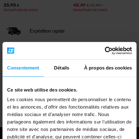
25,90
48,49
52,49
€
€
€
EN RUPTURE DE STOCK
EN RUPTURE DE STOCK
Expédition rapide
Plus de 3000 produits en stock
Consentement
Détails
À propos des cookies
1.000.000+ clients
Ce site web utilise des cookies.
Les cookies nous permettent de personnaliser le contenu
Support client professionnel
et les annonces, d'offrir des fonctionnalités relatives aux
médias sociaux et d'analyser notre trafic. Nous
partageons également des informations sur l'utilisation de
notre site avec nos partenaires de médias sociaux, de
publicité et d'analyse, qui peuvent combiner celles-ci