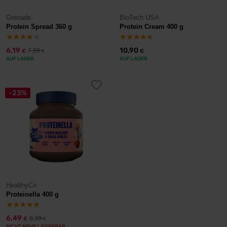
Grenade
BioTech USA
Protein Spread 360 g
Protein Cream 400 g
6,19
10,90
7,99
€
€
€
AUF LAGER
AUF LAGER
-23%
HealthyCo
Proteinella 400 g
6,49
8,39
€
€
NICHT MEHR LIEFERBAR