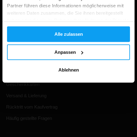
Partner führen diese Informationen möglicherweise mit
weiteren Daten zusammen, die Sie ihnen bereitgestellt
haben oder die sie im Rahmen Ihrer Nutzung der Dienste
gesammelt haben.
Alle zulassen
Einkaufen
Anpassen
Ihre Bestellung verfolgen
Ablehnen
Konto Anmeldung
Geschenkkarten
Versand & Lieferung
Rücktritt vom Kaufvertrag
Häufig gestellte Fragen