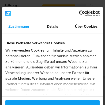
Äußerst gut
3 x
Sehr gut
1 x
Gut
0 x
Nicht schlecht
0 x
Zustimmung
Details
Über Cookies
Schlecht
0 x
Der am besten bewertete
Diese Webseite verwendet Cookies
Geschmack ist
Strawberry
(1
vote)
Wir verwenden Cookies, um Inhalte und Anzeigen zu
personalisieren, Funktionen für soziale Medien anbieten
zu können und die Zugriffe auf unsere Website zu
Bewertungen anzeigen
analysieren. Außerdem geben wir Informationen zu Ihrer
Verwendung unserer Website an unsere Partner für
soziale Medien, Werbung und Analysen weiter. Unsere
Partner führen diese Informationen möglicherweise mit
Größen und Varianten
weiteren Daten zusammen, die Sie ihnen bereitgestellt
haben oder die sie im Rahmen Ihrer Nutzung der Dienste
gesammelt haben.
2000 g
61,99
€