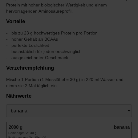
Protein mit hoher biologischer Wertigkeit und einem
hervorragenden Aminosäureprofil.
Vorteile
bis zu 23 g hochwertiges Protein pro Portion
hoher Gehalt an BCAAs
perfekte Löslichkeit
buchstäblich für jeden erschwinglich
ausgezeichneter Geschmack
Verzehrempfehlung
Mische 1 Portion (1 Messlöffel = 30 g) in 220 ml Wasser und
nimm sie 2 Mal täglich ein.
Nährwerte
Geschmack
2000 g
banana
Portionsgröße: 30 g
Portionen pro Behälter: 66