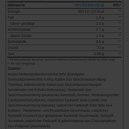
Nährwerte
Pro Portion (30 g)
RI%*
Energie
485 kJ / 116 kcal
**
Fett
1.6 g
**
davon gesättigt
1.0 g
**
Kohlenhydrate
2.7 g
**
davon Zucker
1.4 g
**
Ballaststoffe
0.5 g
**
Eiweiß
23 g
**
Salz
0.08 g
**
* Referenzmenge für einen durchschnittlichen Erwachsenen (8400 kj/ 2000 kcal)
** RI nicht festgelegt
Zutaten
Instant-Molkenproteinkonzentrat 96% (Emulgator:
Sonnenblumenlecithin 0.4%), Kaffee (nur Geschmacksrichtung
Tiramisu), fettreduzierter Kakao (nur Geschmacksrichtungen
Schokolade und Schoko-Kokosnuss), Speisesalz (nur
Geschmacksrichtung gesalzenes Karamell), Aromen, Verdickungsmittel:
Carboxymethylcellulose, natürlicher Farbstoff: Beta-Carotin (nur
Geschmacksrichtung Banane), natürlicher Farbstoff: Rote Bete (nur
Erdbeer-, Heidelbeer- und Fruchtshake-Geschmack), natürlicher
Farbstoff: Karamell (nur gesalzener Karamell-Geschmack), Süßstoff:
Sucralose, natürlicher Farbstoff: Kupferkomplexe von Chlorophyllinen
(nur Pistazien-Geschmack).