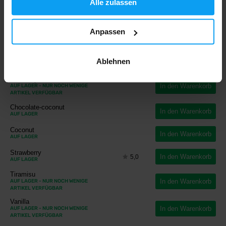
Alle zulassen
69,99
€
Enthält
66 Portion
Inkl. 10% MwSt
Stückpreis (31,00 € / kg)
Anpassen
GESCHMACK
BEWERTUNG
Banana
In den Warenkorb
AUF LAGER
- NUR NOCH WENIGE
Ablehnen
ARTIKEL VERFÜGBAR
Blueberry
In den Warenkorb
AUF LAGER
- NUR NOCH WENIGE
ARTIKEL VERFÜGBAR
Chocolate-coconut
In den Warenkorb
AUF LAGER
Coconut
In den Warenkorb
AUF LAGER
Strawberry
In den Warenkorb
5,0
AUF LAGER
Tiramisu
In den Warenkorb
AUF LAGER
- NUR NOCH WENIGE
ARTIKEL VERFÜGBAR
Vanilla
In den Warenkorb
AUF LAGER
- NUR NOCH WENIGE
ARTIKEL VERFÜGBAR