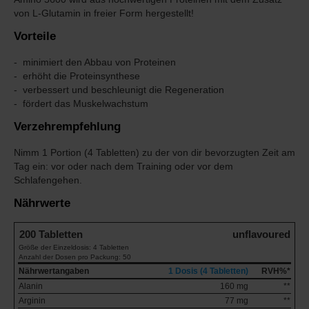
von L-Glutamin in freier Form hergestellt!
Vorteile
minimiert den Abbau von Proteinen
erhöht die Proteinsynthese
verbessert und beschleunigt die Regeneration
fördert das Muskelwachstum
Verzehrempfehlung
Nimm 1 Portion (4 Tabletten) zu der von dir bevorzugten Zeit am
Tag ein: vor oder nach dem Training oder vor dem
Schlafengehen.
Nährwerte
200 Tabletten
unflavoured
Größe der Einzeldosis: 4 Tabletten
Anzahl der Dosen pro Packung: 50
Nährwertangaben
1 Dosis (4 Tabletten)
RVH%*
Alanin
160 mg
**
Arginin
77 mg
**