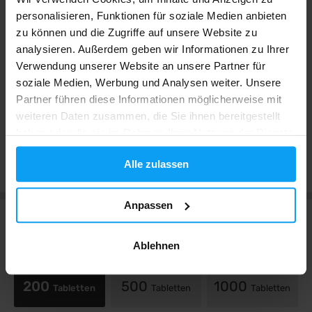
personalisieren, Funktionen für soziale Medien anbieten
zu können und die Zugriffe auf unsere Website zu
Äußerst gut
234 x
analysieren. Außerdem geben wir Informationen zu Ihrer
Sehr gut
155 x
Verwendung unserer Website an unsere Partner für
Gut
43 x
soziale Medien, Werbung und Analysen weiter. Unsere
Nicht schlecht
2 x
Partner führen diese Informationen möglicherweise mit
Schlecht
2 x
weiteren Daten zusammen, die Sie ihnen bereitgestellt
haben oder die sie im Rahmen Ihrer Nutzung der Dienste
gesammelt haben.
Bewertungen anzeigen
Alle zulassen
Anpassen
Größen und Varianten
Ablehnen
200
500
1000
Tabletten
Tabletten
Tabletten