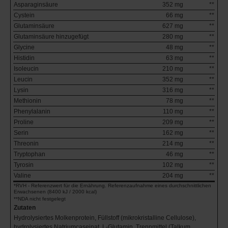
Asparaginsäure
352 mg
**
Cystein
66 mg
**
Glutaminsäure
627 mg
**
Glutaminsäure hinzugefügt
280 mg
**
Glycine
48 mg
**
Histidin
63 mg
**
Isoleucin
210 mg
**
Leucin
352 mg
**
Lysin
316 mg
**
Methionin
78 mg
**
Phenylalanin
110 mg
**
Proline
209 mg
**
Serin
162 mg
**
Threonin
214 mg
**
Tryptophan
46 mg
**
Tyrosin
102 mg
**
Valine
204 mg
**
*RVH - Referenzwert für die Ernährung. Referenzaufnahme eines durchschnittlichen
Erwachsenen (8400 kJ / 2000 kcal)
**NDA nicht festgelegt
Zutaten
Hydrolysiertes Molkenprotein, Füllstoff (mikrokristalline Cellulose),
hydrolysiertes Natriumcaseinat, L-Glutamin, Trennmittel (Talkum,