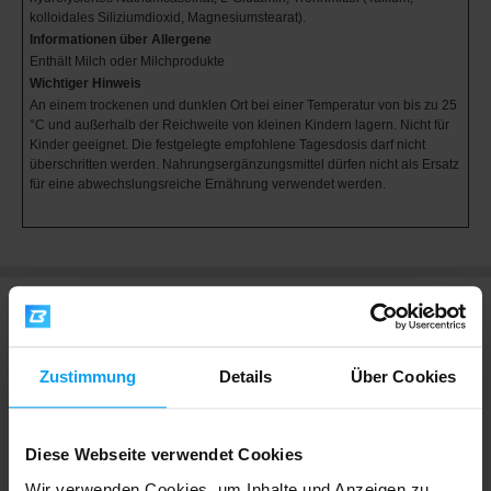
kolloidales Siliziumdioxid, Magnesiumstearat).
Informationen über Allergene
Enthält Milch oder Milchprodukte
Wichtiger Hinweis
An einem trockenen und dunklen Ort bei einer Temperatur von bis zu 25
°C und außerhalb der Reichweite von kleinen Kindern lagern. Nicht für
Kinder geeignet. Die festgelegte empfohlene Tagesdosis darf nicht
überschritten werden. Nahrungsergänzungsmittel dürfen nicht als Ersatz
für eine abwechslungsreiche Ernährung verwendet werden.
Bewertungen
Zustimmung
Details
Über Cookies
4,4
Diese Webseite verwendet Cookies
Sehr gut
436 Bewertungen
Wir verwenden Cookies, um Inhalte und Anzeigen zu