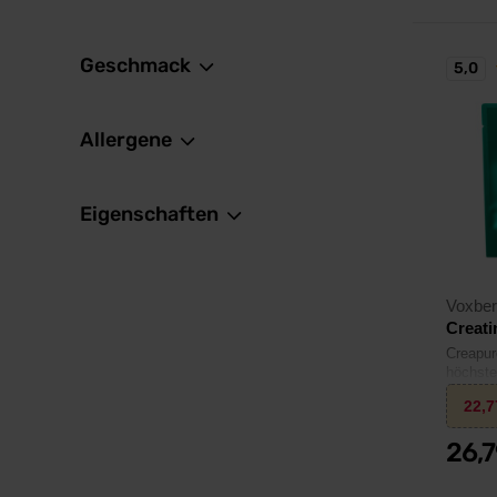
Geschmack
5,0
Allergene
Eigenschaften
Voxbe
Creati
Creapur
höchste
22,
26,