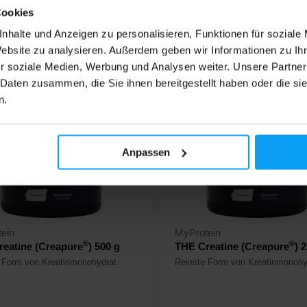
11,99
Cookies
€
€
ehr lieferbar
Nicht mehr lieferbar
nhalte und Anzeigen zu personalisieren, Funktionen für soziale
Website zu analysieren. Außerdem geben wir Informationen zu I
r soziale Medien, Werbung und Analysen weiter. Unsere Partner
 Daten zusammen, die Sie ihnen bereitgestellt haben oder die s
4,6
n.
%
-55%
Anpassen
ein
MyProtein
®
®
eatine (Creapure
) 500 g
THE Creatine (Creapure
) 
 Form von Kreatinmonohydrat.
Reinste Form von Kreatinmonohy