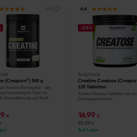
4,8
%
-24%
orld
BodyWorld
®
ne (Creapure
) 500 g
Creatine Creatose (Creapur
120 Tabletten
e® Kreatin Monohydrat – die
 und hochwertigste Form für
Kreatin-Glukose-Tabletten mit le
e Muskelleistung und Kraft.
Zitronengeschmack.
99
16,99
€
€
22,29
€
€
ger
Auf Lager