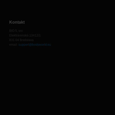
Kontakt
BIO 5, sro
Elektrárenská 13412/1
831 04 Bratislava
email:
support@bodyworld.eu