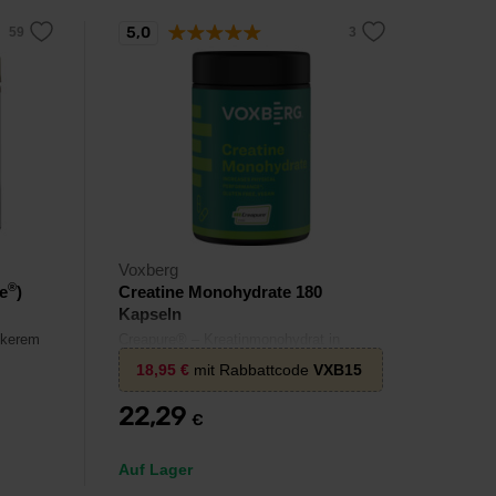
5,0
Voxberg
®
e
)
Creatine Monohydrate 180
Kapseln
ckerem
Creapure® – Kreatinmonohydrat in
bester Qualität und reinster Form.
18,95
€
mit Rabbattcode
VXB15
22,29
€
Auf Lager