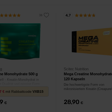
4,7
rg
Scitec Nutrition
ne Monohydrate 500 g
Mega Creatine Monohydrat
120 Kapseln
e® - Kreatin-Monohydrat in
r Qualität und reinster Form.
Die hochwertigste Form von
mikronisiertem Kreatin (Creapure
77
€
mit Rabbattcode
VXB15
79
28,90
€
€