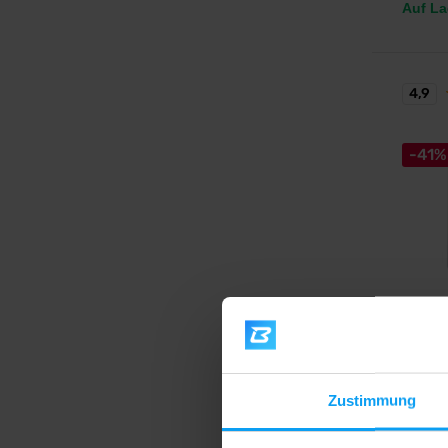
Auf La
4,9
-41%
BodyW
Creati
Die rei
Kreatin
Zustimmung
15,