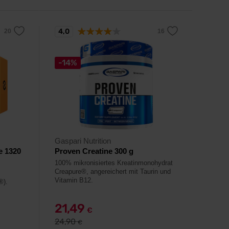
4,0
-14%
Gaspari Nutrition
e 1320
Proven Creatine 300 g
100% mikronisiertes Kreatinmonohydrat
Creapure®, angereichert mit Taurin und
Vitamin B12.
®).
21,49
€
24,90
€