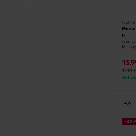
Optimu
Micron
g
Aromatis
Monohyd
13,
17,99
Auf La
4,6
-42