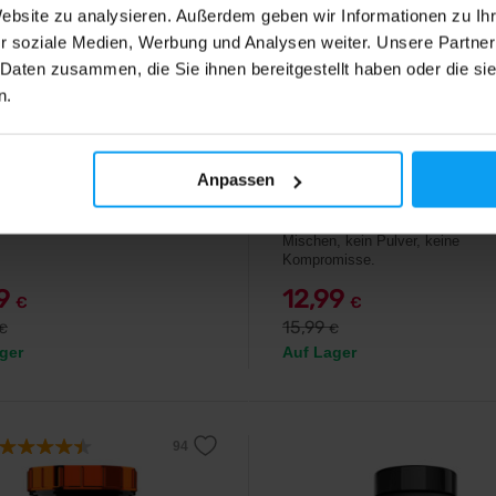
Website zu analysieren. Außerdem geben wir Informationen zu I
r soziale Medien, Werbung und Analysen weiter. Unsere Partner
 Daten zusammen, die Sie ihnen bereitgestellt haben oder die s
n.
ein
BodyWorld
 Creatine 250 g
Creatine Power Gummies 6
Anpassen
Gummibärchen
eines Kreatinmonohydrat.
Kreatin in der praktischsten Form
Mischen, kein Pulver, keine
Kompromisse.
79
12,99
€
€
15,99
€
€
ger
Auf Lager