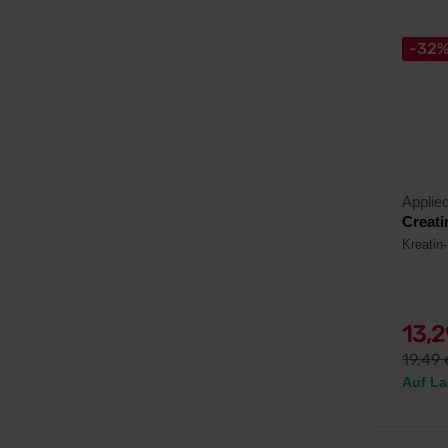
-32
Applied
Creati
Kreatin
13,
19,49
Auf La