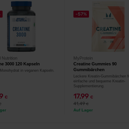
%
-57%
 Nutrition
MyProtein
ne 3000 120 Kapseln
Creatine Gummies 90
Gummibärchen
-Monohydrat in veganen Kapseln.
Leckere Kreatin-Gummibärchen fü
einfache und bequeme Kreatin-
Supplementierung.
29
17,99
€
€
41,49
€
€
ger
Auf Lager