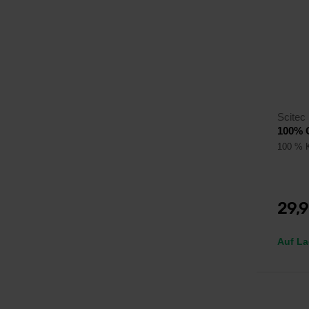
Scitec 
100% 
100 % K
29,
Auf La