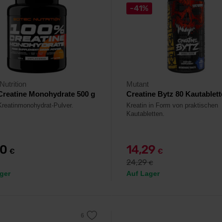
-41%
Nutrition
Mutant
Creatine Monohydrate 500 g
Creatine Bytz 80 Kautablet
reatinmonohydrat-Pulver.
Kreatin in Form von praktischen
Kautabletten.
90
14,29
€
€
24,29
€
ger
Auf Lager