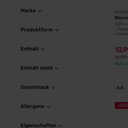
Marke
BodyW
Micron
100% mi
Produktform
– Steig
schnell
Enthält
13,
16,90
Auf La
Enthält nicht
Geschmack
4,8
-22
Allergene
Eigenschaften