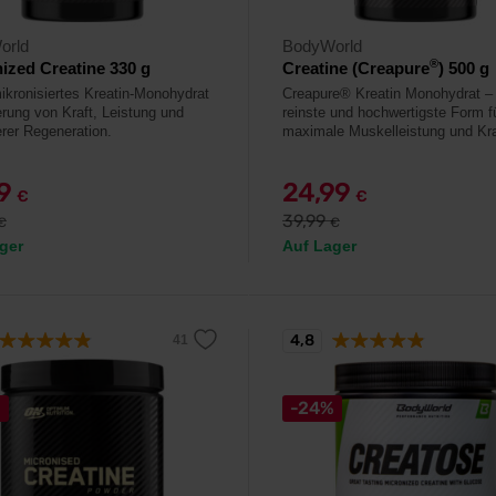
orld
BodyWorld
®
ized Creatine 330 g
Creatine (Creapure
) 500 g
kronisiertes Kreatin-Monohydrat
Creapure® Kreatin Monohydrat – 
erung von Kraft, Leistung und
reinste und hochwertigste Form f
erer Regeneration.
maximale Muskelleistung und Kra
99
24,99
€
€
39,99
€
€
ger
Auf Lager
4,8
%
-24%