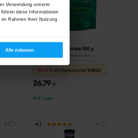
hrer Verwendung unserer
 führen diese Informationen
ie im Rahmen Ihrer Nutzung
Voxberg
0
Creatine Monohydrate 500 g
Alle zulassen
Creapure® - Kreatin-Monohydrat in
höchster Qualität und reinster Form.
. Kein
22,77
€
mit Rabbattcode
VXB15
26,79
€
Auf Lager
4,7