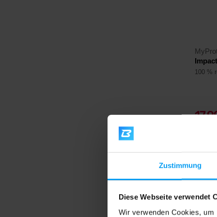
MyProt
Impact
100 % r
17,
30,99
Auf La
Zustimmung
4,6
Diese Webseite verwendet 
-35
Wir verwenden Cookies, um I