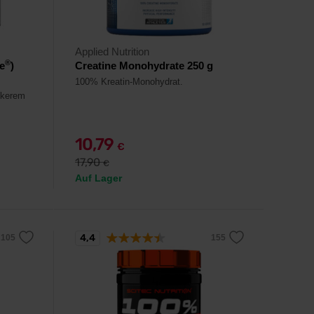
Applied Nutrition
®
e
)
Creatine Monohydrate 250 g
100% Kreatin-Monohydrat.
ckerem
10,79
€
17,90
€
Auf Lager
4,4