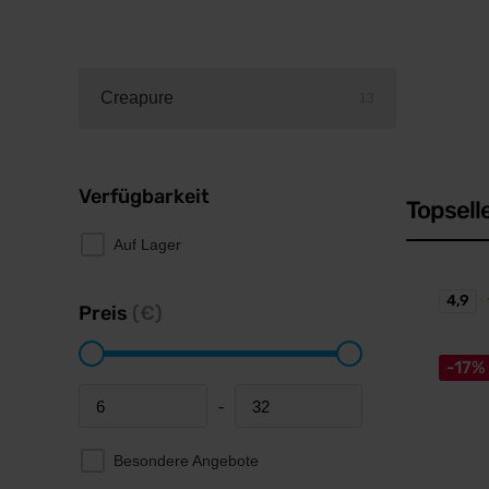
Creapure
13
Verfügbarkeit
Topsell
Auf Lager
4,9
Preis
(€)
-17%
-
Minimum price
Maximum price
Besondere Angebote