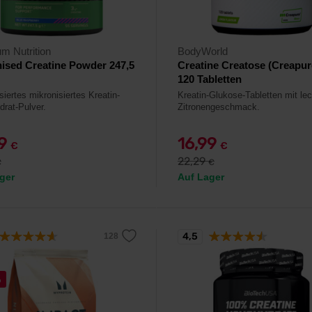
m Nutrition
BodyWorld
ised Creatine Powder 247,5
Creatine Creatose (Creapur
120 Tabletten
iertes mikronisiertes Kreatin-
Kreatin-Glukose-Tabletten mit le
rat-Pulver.
Zitronengeschmack.
99
16,99
€
€
22,29
€
€
ger
Auf Lager
4,5
%