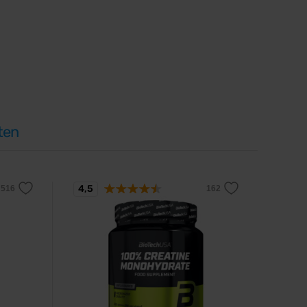
ten
4,5