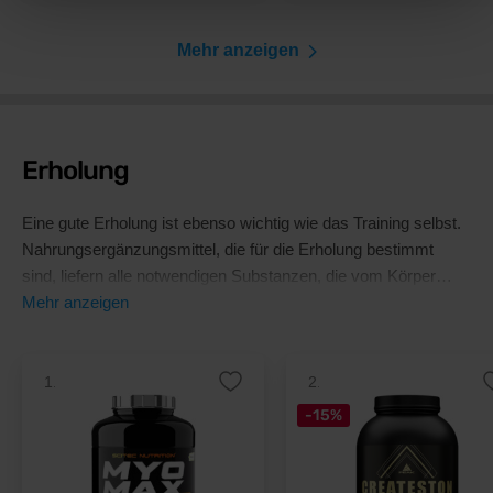
Mehr anzeigen
Erholung
Eine gute Erholung ist ebenso wichtig wie das Training selbst.
Nahrungsergänzungsmittel, die für die Erholung bestimmt
sind, liefern alle notwendigen Substanzen, die vom Körper
ergänzt werden müssen, um die Erholung zu maximieren.
Mehr anzeigen
1.
2.
-15%