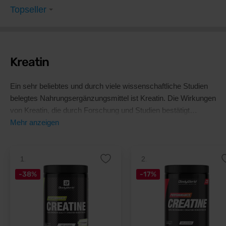
Topseller
Kreatin
Ein sehr beliebtes und durch viele wissenschaftliche Studien
belegtes Nahrungsergänzungsmittel ist Kreatin. Die Wirkungen
von Kreatin, die durch Forschung und Studien bestätigt
wurden: Muskelaufbau, Erhöhung der Maximalkraft,
Mehr anzeigen
Verbesserung der Muskelausdauer und Verbesserung der
Hydratation bei extremen Outdoor-Bedingungen.
1.
2.
-38%
-17%