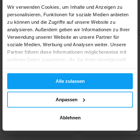
Regel aus mehreren verschiedenen Komplexen, die die
Wir verwenden Cookies, um Inhalte und Anzeigen zu
Festigkeit von Gelenken, Bändern und Sehnen unterstützen.
Mehr anzeigen
personalisieren, Funktionen für soziale Medien anbieten
Ihre Einnahme wird zur Vorbeugung empfohlen, sie sind aber
zu können und die Zugriffe auf unsere Website zu
auch bei schmerzhaften Zuständen oft hilfreich. Sie sind in
analysieren. Außerdem geben wir Informationen zu Ihrer
verschiedenen Formen erhältlich, von Tabletten, Kapseln,
1.
2.
Verwendung unserer Website an unsere Partner für
Getränkepulver bis hin zu flüssiger Form.
-11%
-19%
soziale Medien, Werbung und Analysen weiter. Unsere
Partner führen diese Informationen möglicherweise mit
weiteren Daten zusammen, die Sie ihnen bereitgestellt
haben oder die sie im Rahmen Ihrer Nutzung der Dienste
gesammelt haben.
Alle zulassen
BodyWorld
Nutrend
Anpassen
Advanced Joint Guard 380 g
Flexit Gold Drink 400 g
Ablehnen
32,99
21,99
36,90
26,99
€
€
€
€
AUF LAGER
AUF LAGER