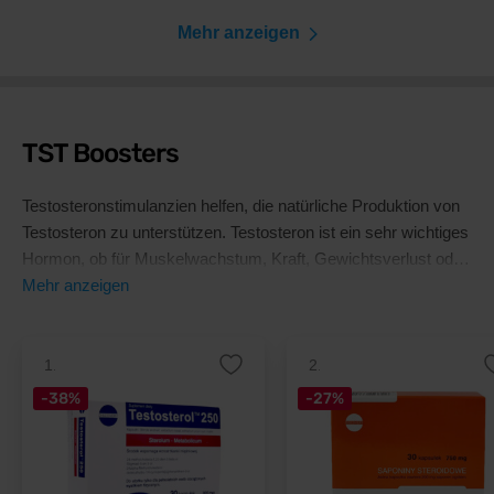
Mehr anzeigen
TST Boosters
Testosteronstimulanzien helfen, die natürliche Produktion von
Testosteron zu unterstützen. Testosteron ist ein sehr wichtiges
Hormon, ob für Muskelwachstum, Kraft, Gewichtsverlust oder
Regeneration. Neben der Unterstützung der natürlichen
Mehr anzeigen
Produktion von Testosteron fördern sie die Libido, was
wiederum die Lebensqualität verbessert und Stress reduziert.
1.
2.
-38%
-27%