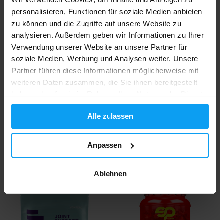
personalisieren, Funktionen für soziale Medien anbieten
-12%
zu können und die Zugriffe auf unsere Website zu
analysieren. Außerdem geben wir Informationen zu Ihrer
Verwendung unserer Website an unsere Partner für
soziale Medien, Werbung und Analysen weiter. Unsere
Partner führen diese Informationen möglicherweise mit
weiteren Daten zusammen, die Sie ihnen bereitgestellt
haben oder die sie im Rahmen Ihrer Nutzung der Dienste
Scitec Nutrition
Amix
gesammelt haben.
Arthroxon Plus 108 Kapseln
Osteo TriplePhase Concentrate
Alle zulassen
700 g
29,90
34,99
39,90
€
€
€
Anpassen
AUF LAGER
AUF LAGER
Ablehnen
-14%