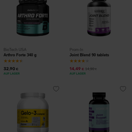
BioTech USA
Prom-In
Arthro Forte 340 g
Joint Blend 90 tablets
32,90
14,49
14,90
€
€
€
AUF LAGER
AUF LAGER