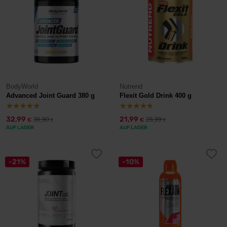
BodyWorld
Nutrend
Advanced Joint Guard 380 g
Flexit Gold Drink 400 g
32,99
21,99
36,90
26,99
€
€
€
€
AUF LAGER
AUF LAGER
-21%
-10%