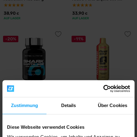
38,90
33,90
€
€
AUF LAGER
AUF LAGER
-20%
-11%
Scitec Nutrition
Nutrend
Shark Cartilage 75 capsules
Flexit Gold Liquid 1000 ml
Zustimmung
Details
Über Cookies
14,29
17,79
€
€
16,99
18,99
€
AUF LAGER
- NUR NOCH WENIGE ARTIKEL
€
VERFÜGBAR
AUF LAGER
Diese Webseite verwendet Cookies
Wir verwenden Cookies, um Inhalte und Anzeigen zu