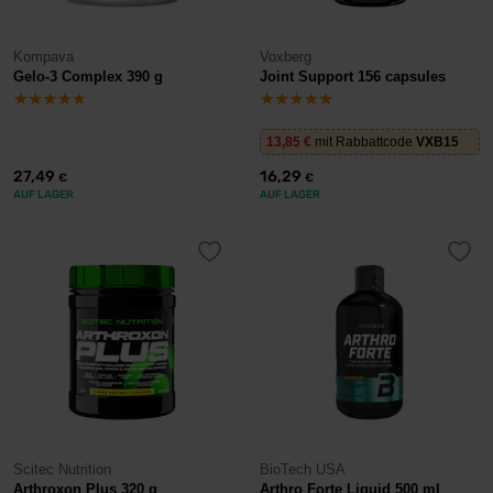
Kompava
Voxberg
Gelo-3 Complex 390 g
Joint Support 156 capsules
13,85
€
mit Rabbattcode
VXB15
27,49
16,29
€
€
AUF LAGER
AUF LAGER
Scitec Nutrition
BioTech USA
Arthroxon Plus 320 g
Arthro Forte Liquid 500 ml