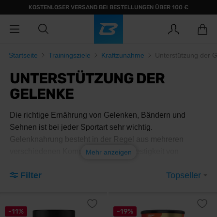
KOSTENLOSER VERSAND BEI BESTELLUNGEN ÜBER 100 €
Startseite
Trainingsziele
Kraftzunahme
Unterstützung der 
UNTERSTÜTZUNG DER
GELENKE
Die richtige Ernährung von Gelenken, Bändern und
Sehnen ist bei jeder Sportart sehr wichtig.
Gelenknahrung besteht in der Regel aus mehreren
verschiedenen Komplexen, die die Festigkeit von
Mehr anzeigen
Gelenken, Bändern und Sehnen unterstützen. Ihre
Filter
Topseller
Einnahme wird zur Vorbeugung empfohlen, sie sind aber
auch bei schmerzhaften Zuständen oft hilfreich. Sie sind
in verschiedenen Formen erhältlich, von Tabletten,
-11%
-19%
Kapseln, Getränkepulver bis hin zu flüssiger Form.