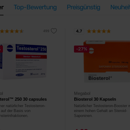
er
Top-Bewertung
Preisgünstig
Neuhei
4,7
%
-27%
ol
Megabol
terol™ 250 30 capsules
Biosterol 30 Kapseln
er natürlicher Testosteron-
Natürlicher Testosteron-Booster 
 auf der Basis von
einem hohen Gehalt an Steroid-
nsterinfraktionen.
Saponinen.