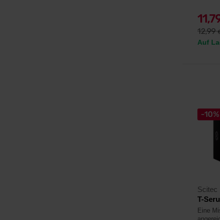
11,7
12,99
Auf La
-10%
Scitec 
T-Ser
Eine Mi
angerei