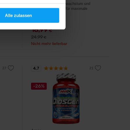
ie Zink,
Unterstützen Muskelwachstum und
niert.
männliche Hormone für maximale
Leistung.
Alle zulassen
18,99
€
24,99
€
Nicht mehr lieferbar
4,7
-26%