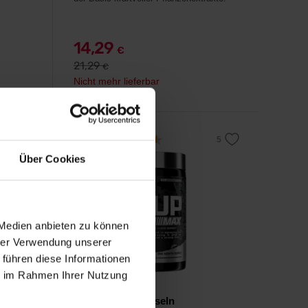
14,29
€
21,29
€
Nicht mehr lieferbar
4,5
Über Cookies
-24%
 Medien anbieten zu können
hrer Verwendung unserer
 führen diese Informationen
ie im Rahmen Ihrer Nutzung
Nutrex
T-Up Max 60 Kapseln