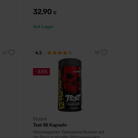
32,90
€
Auf Lager
4,2
-33%
Mutant
Test 90 Kapseln
Hervorragender Testosteron-Booster auf
der Basis kraftvoller Pflanzenextrakte.