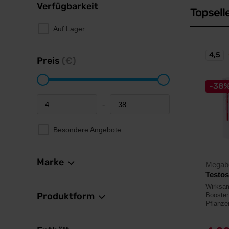
Verfügbarkeit
Topsell
Auf Lager
4,5
Preis
(€)
-38
-
Minimum price
Maximum price
Besondere Angebote
Marke
Megab
Testos
Wirksam
Produktform
Booster
Pflanze