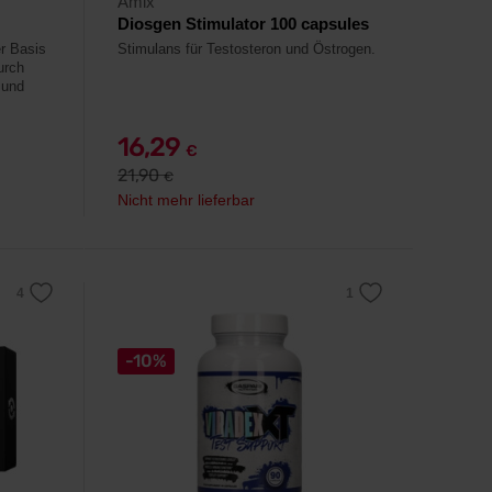
Amix
Diosgen Stimulator 100 capsules
r Basis
Stimulans für Testosteron und Östrogen.
urch
 und
16,29
€
21,90
€
Nicht mehr lieferbar
-10%