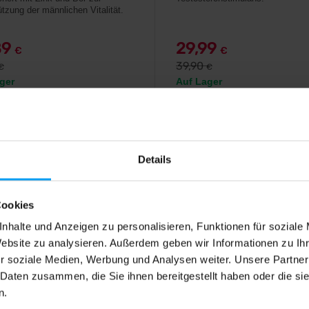
ützung der männlichen Vitalität.
89
29,99
€
€
39,90
€
€
ger
Auf Lager
4,5
Details
-28%
Cookies
nhalte und Anzeigen zu personalisieren, Funktionen für soziale
Website zu analysieren. Außerdem geben wir Informationen zu I
r soziale Medien, Werbung und Analysen weiter. Unsere Partner
 Daten zusammen, die Sie ihnen bereitgestellt haben oder die s
d
Amix
n.
Bomb 90 Kapseln
Testo F-200 100 Tabletten