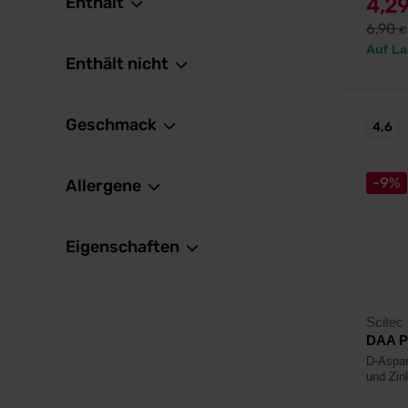
Enthält
4,2
6,90
€
Auf La
Enthält nicht
Geschmack
4,6
-9%
Allergene
Eigenschaften
Scitec 
DAA P
D-Aspar
und Zin