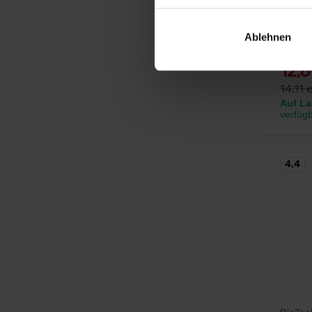
Sportna
angerei
Ablehnen
12,
14,11
Auf La
verfüg
4,4