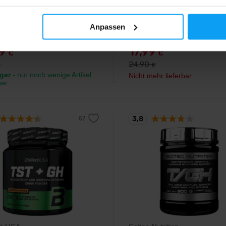
hrung mit Pflanzenextrakten,
Eine hochwertige Sportnahrung, d
chert mit Zink und Magnesium.
AAKG, Tribulus, Maca etc. kombi
Anpassen
69
17,99
€
€
24,90
€
€
ger
- nur noch wenige Artikel
Nicht mehr lieferbar
bar
3,8