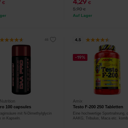
9
4,29
€
€
5,90
€
ger
Auf Lager
4,5
-19%
Nutrition
Amix
ro 100 capsules
Testo F-200 250 Tabletten
aginsäure mit N-Dimethylglycin
Eine hochwertige Sportnahrung, d
k in Kapseln.
AAKG, Tribulus, Maca etc. kombi