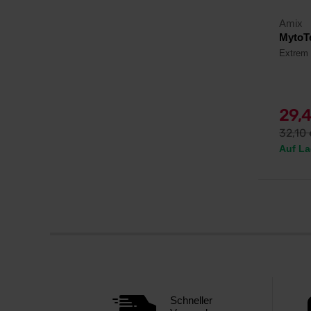
Amix
MytoTe
Extrem 
29,
32,10
Auf La
Schneller