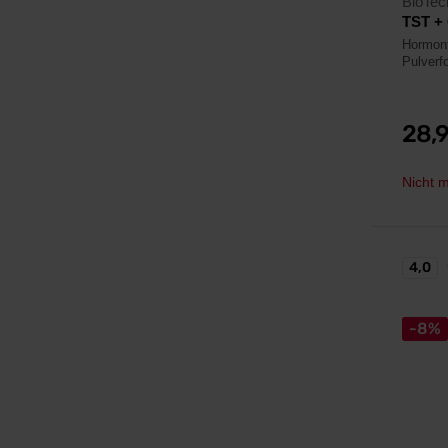
BioTe
TST +
Hormonf
Pulverf
28,
Nicht m
4,0
-8%