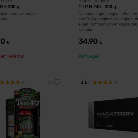
ch USA
Scitec Nutrition
 GH 300 g
T / GH 240 - 300 g
unktion regulierende
Nahrungsergänzungsmittel auf de
ormel.
von D-Asparaginsäure, ergänzt d
einen Komplex von Aminosäuren
Carnitin.
90
34,90
€
€
ehr lieferbar
Auf Lager
3,5