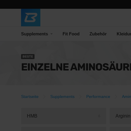
Supplements
Fit Food
Zubehör
Kleidu
BESTE
EINZELNE AMINOSÄUR
Startseite
Supplements
Performance
Amin
HMB
Arginin
6