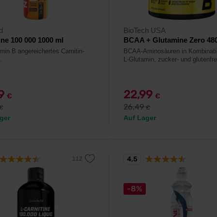
d
BioTech USA
ine 100 000 1000 ml
BCAA + Glutamine Zero 48
amin B angereichertes Carnitin-
BCAA-Aminosäuren in Kombinati
.
L-Glutamin, zucker- und glutenfre
79
22,99
€
€
26,49
€
€
ger
Auf Lager
4,5
-8%