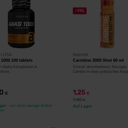
-11%
ch USA
Nutrend
000 100 tablets
Carnitine 3000 Shot 60 ml
n-Alpha-Ketoglutarat in
Schnell absorbierbares flüssiges 
enform.
Carnitin in einer praktischen Ampu
90
1,25
€
€
1,40
€
ger
- nur noch wenige Artikel
Auf Lager
bar