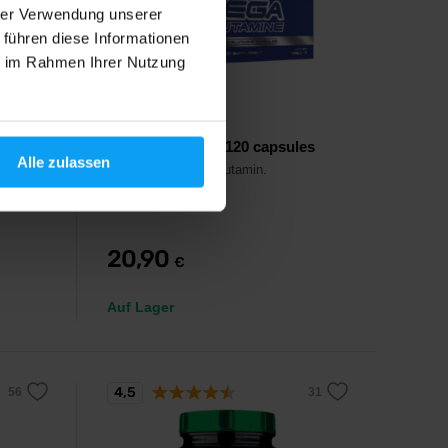
hrer Verwendung unserer
 führen diese Informationen
ie im Rahmen Ihrer Nutzung
Scitec Nutrition
Mega Glutamine 120 capsules
Alle zulassen
von
Eingekapseltes L-Glutamin.
20,90
€
Auf Lager
4,5