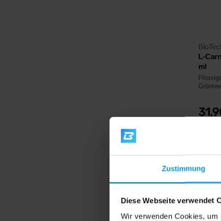
BioTe
L-Carn
ml
Flüssige
Grüntee
31,
Auf La
Zustimmung
4,5
Diese Webseite verwendet 
Wir verwenden Cookies, um I