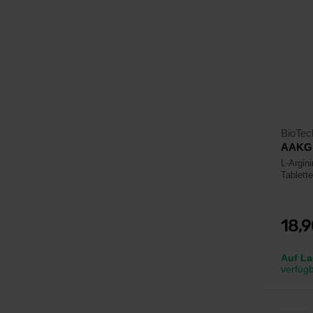
BioTe
AAKG 1
L-Argini
Tablett
18,
Auf La
verfüg