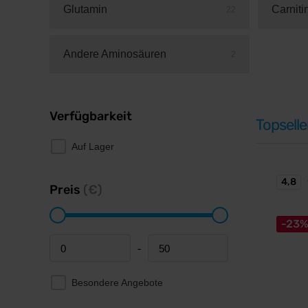
Glutamin
Carniti
22
Andere Aminosäuren
2
Verfügbarkeit
Topselle
Auf Lager
4,8
Preis
(€)
-23
-
Minimum price
Maximum price
Besondere Angebote