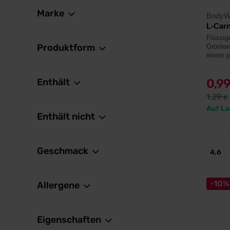
Marke
BodyW
L-Carn
Flüssige
Produktform
Grüntee
einem p
Enthält
0,9
1,29
€
Auf La
Enthält nicht
Geschmack
4,6
-10%
Allergene
Eigenschaften