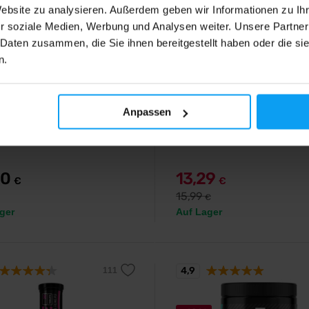
Website zu analysieren. Außerdem geben wir Informationen zu I
r soziale Medien, Werbung und Analysen weiter. Unsere Partner
 Daten zusammen, die Sie ihnen bereitgestellt haben oder die s
n.
Nutrition
BodyWorld
rginine 140 capsules
Glutamine 500 g
Anpassen
ierte Arginin-Kapseln.
100% mikronisiertes L-Glutamin 
höchster Qualität.
90
13,29
€
€
15,99
€
ger
Auf Lager
4,9