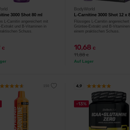
orld
BodyWorld
itine 3000 Shot 80 ml
L-Carnitine 3000 Shot 12 x 
s L-Carnitin angereichert mit
Flüssiges L-Carnitin angereichert
-Extrakt und B-Vitaminen in
Grüntee-Extrakt und B-Vitaminen
raktischen Schuss.
einem praktischen Schuss.
9
10,68
€
€
11,88
€
ger
Auf Lager
4,9
-13%