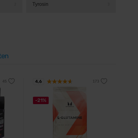
Tyrosin
2
3
ten
4,6
-21%