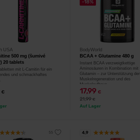
-18%
ch USA
BodyWorld
itine 500 mg (šumivé
BCAA + Glutamine 480 g
) 20 tablets
Instant BCAA verzweigtkettige
Aminosäuren in Kombination mit 
bletten mit L-Carnitin für ein
Glutamin – zur Unterstützung der
hendes und schmackhaftes
Muskelregeneration und des
.
Muskelaufbaus.
0
17,99
€
€
21,99
€
ger
Auf Lager
4,9