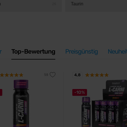
n
Taurin
26
r
Top-Bewertung
Preisgünstig
Neuhei
4,8
%
-10%