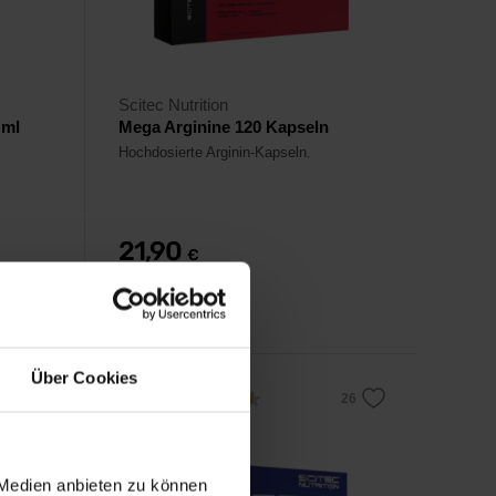
Scitec Nutrition
 ml
Mega Arginine 120 Kapseln
Hochdosierte Arginin-Kapseln.
21,90
€
Auf Lager
Über Cookies
4,5
 Medien anbieten zu können