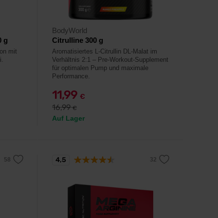
BodyWorld
0 g
Citrulline 300 g
on mit
Aromatisiertes L-Citrullin DL-Malat im
i.
Verhältnis 2:1 – Pre-Workout-Supplement
für optimalen Pump und maximale
Performance.
11,99
€
16,99
€
Auf Lager
4,5