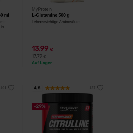
MyProtein
80 ml
L-Glutamine 500 g
 mit
Lebenswichtige Aminosäure.
 in
13,99
€
17,79
€
Auf Lager
4,8
-29%