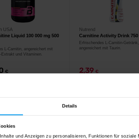
ch USA
Nutrend
itine Liquid 100 000 mg 500
Carnitine Activity Drink 750
Erfrischendes L-Carnitin-Getränk,
angereichert mit Taurin.
s L-Carnitin, angereichert mit
-Extrakt und Vitaminen.
90
2,39
€
€
2,59
€
ger
Auf Lager
Details
4,8
Cookies
-17%
nhalte und Anzeigen zu personalisieren, Funktionen für soziale