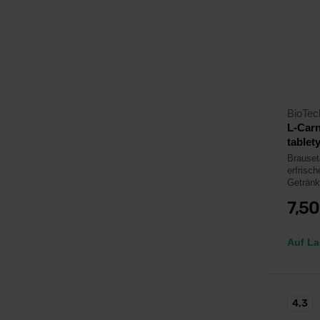
BioTe
L-Carn
tablety
Brauseta
erfrisc
Getränk
7,5
Auf La
4,3