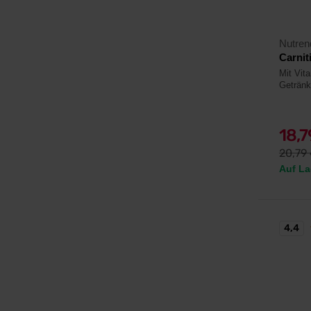
Nutren
Carnit
Mit Vit
Getränk
18,
20,79
Auf La
4,4