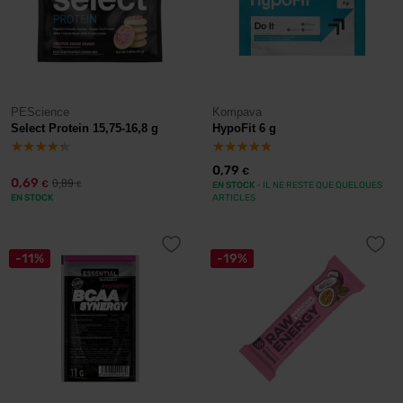
PEScience
Kompava
Select Protein 15,75-16,8 g
HypoFit 6 g
0,79
€
0,69
0,89
€
€
EN STOCK
- IL NE RESTE QUE QUELQUES
EN STOCK
ARTICLES
-11%
-19%