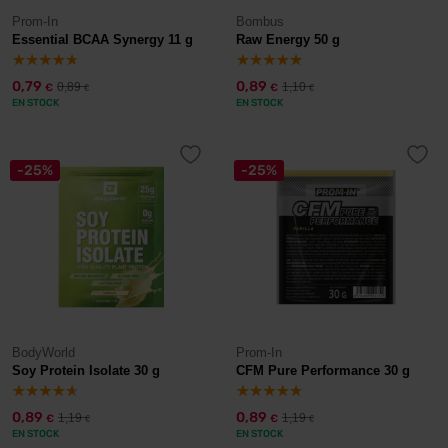
Prom-In
Bombus
Essential BCAA Synergy 11 g
Raw Energy 50 g
0,79
0,89
0,89
1,10
€
€
€
€
EN STOCK
EN STOCK
-25%
-25%
BodyWorld
Prom-In
Soy Protein Isolate 30 g
CFM Pure Performance 30 g
0,89
0,89
1,19
1,19
€
€
€
€
EN STOCK
EN STOCK