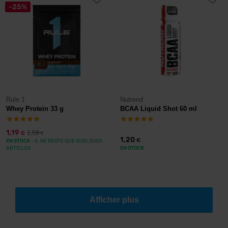
-25%
Rule 1
Nutrend
Whey Protein 33 g
BCAA Liquid Shot 60 ml
1,19
1,59
€
€
1,20
€
EN STOCK
- IL NE RESTE QUE QUELQUES
ARTICLES
EN STOCK
Afficher plus