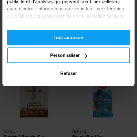
publicité et d'analyse, qui peuvent combiner celles-ci
avec d'autres informations que vous leur avez fournies
ou qu'ils ont collectées lors de votre utilisation de leurs
services.
PowerPro
Nutrend
Coconut Bar Vegan 50 g
Excelent Protein Bar 40 g
Tout autoriser
1,19
1,19
1,50
€
€
€
Personnaliser
EN STOCK
EN STOCK
Refuser
-25%
-14%
Rule 1
Nutrend
Source 7 Protein 41 g
Energy Bar 60 g