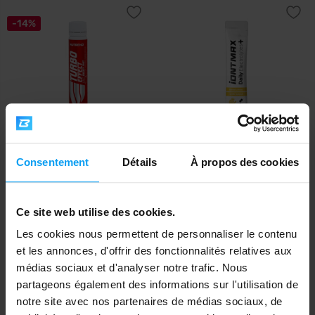
-14%
Nutrend
IONTMAX
Consentement
Détails
À propos des cookies
Turbo Effect Shot 25 ml
Daily Electrolytes+ 12 g
1,19
1,19
1,39
€
€
€
EN STOCK
EN STOCK
Ce site web utilise des cookies.
Les cookies nous permettent de personnaliser le contenu
et les annonces, d'offrir des fonctionnalités relatives aux
-21%
médias sociaux et d'analyser notre trafic. Nous
partageons également des informations sur l'utilisation de
notre site avec nos partenaires de médias sociaux, de