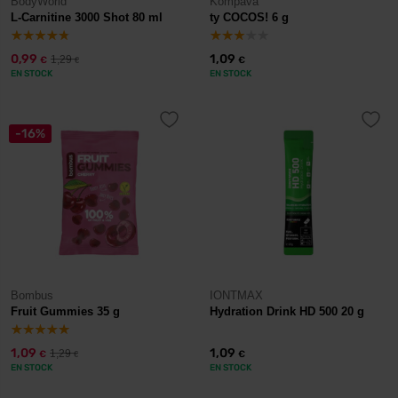
BodyWorld
Kompava
L-Carnitine 3000 Shot 80 ml
ty COCOS! 6 g
0,99
1,09
1,29
€
€
€
EN STOCK
EN STOCK
-16%
Bombus
IONTMAX
Fruit Gummies 35 g
Hydration Drink HD 500 20 g
1,09
1,09
1,29
€
€
€
EN STOCK
EN STOCK