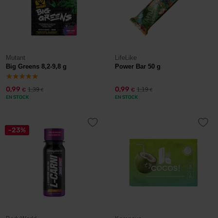
Mutant
LifeLike
Big Greens 8,2-9,8 g
Power Bar 50 g
0,99
0,99
1,39
1,19
€
€
€
€
EN STOCK
EN STOCK
-23%