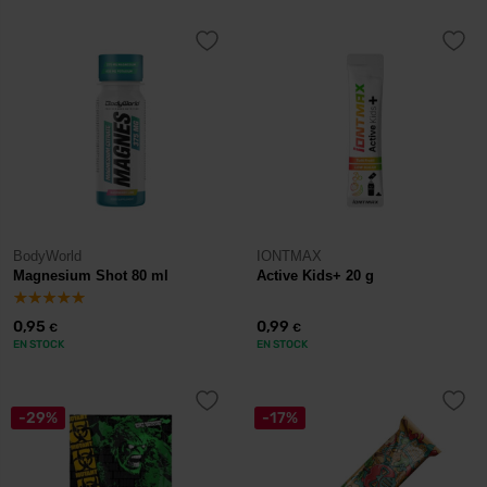
BodyWorld
IONTMAX
Magnesium Shot 80 ml
Active Kids+ 20 g
0,95
0,99
€
€
EN STOCK
EN STOCK
-29%
-17%