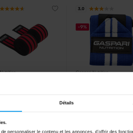
3,0
-9%
Nutrition
Gaspari Nutrition
raps 200 cm noir
Les bracelets de poignet 35
1 paire
s élastiques pour les genoux.
Bracelets avec fermeture velcro.
Détails
90
10,29
€
€
11,29
€
ies.
ck
En stock
e personnaliser le contenu et les annonces, d'offrir des fonctio