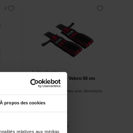
Scitec Nutrition
,5 cm -
Wrist Wraps with Velcro 50 cm
noir
Bandages pour poignets avec fermetures
Velcro.
À propos des cookies
11,50
€
En rupture de stock
nnalités relatives aux médias