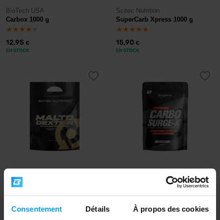
BioTech USA
Scitec Nutrition
Carbox 1000 g
SuperCarb Xpress 1000 g
12,95
15,90
€
€
EN STOCK
EN STOCK
Scitec Nutrition
BodyWorld
Maltodextrin 2000 g
Carbo Surge-X 1000 g
15,90
€
Consentement
Détails
À propos des cookies
8,99
€
EN STOCK
- IL NE RESTE QUE QUELQUES