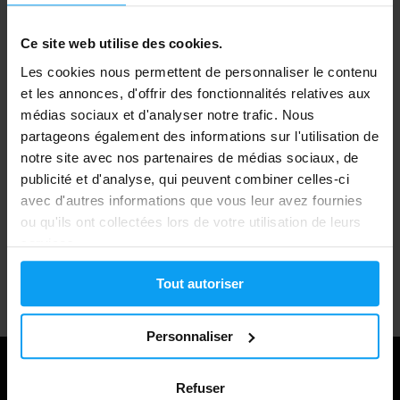
ARTICLES
EN RUPTURE DE STOCK
Ce site web utilise des cookies.
Expédition rapide
Les cookies nous permettent de personnaliser le contenu
et les annonces, d'offrir des fonctionnalités relatives aux
médias sociaux et d'analyser notre trafic. Nous
Plus de 3000 produits en stock
partageons également des informations sur l'utilisation de
notre site avec nos partenaires de médias sociaux, de
publicité et d'analyse, qui peuvent combiner celles-ci
avec d'autres informations que vous leur avez fournies
1.000.000+ clients
ou qu'ils ont collectées lors de votre utilisation de leurs
services.
Support client professionnel
Tout autoriser
Personnaliser
Refuser