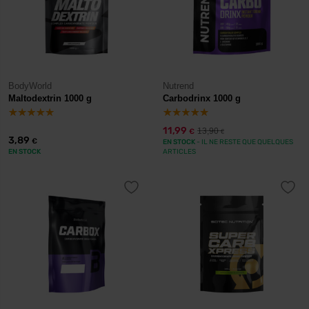
BodyWorld
Nutrend
Maltodextrin 1000 g
Carbodrinx 1000 g
11,99
13,90
€
€
3,89
€
EN STOCK
- IL NE RESTE QUE QUELQUES
EN STOCK
ARTICLES