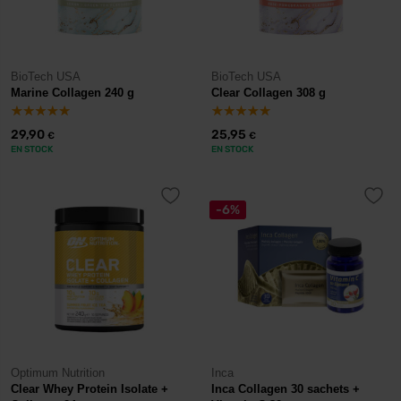
BioTech USA
BioTech USA
Marine Collagen 240 g
Clear Collagen 308 g
29,90
25,95
€
€
EN STOCK
EN STOCK
-6%
Optimum Nutrition
Inca
Clear Whey Protein Isolate +
Inca Collagen 30 sachets +