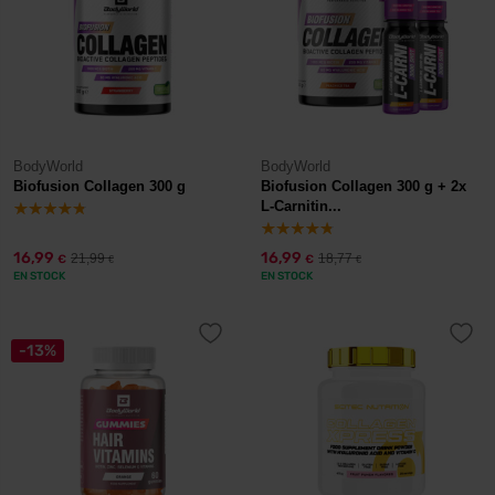
BodyWorld
BodyWorld
Biofusion Collagen 300 g
Biofusion Collagen 300 g + 2x
L-Carnitin...
16,99
16,99
21,99
18,77
€
€
€
€
EN STOCK
EN STOCK
-13%