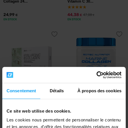
Collagen 24...
Vitamin C 30...
24,99
44,38
47,08
€
€
€
EN STOCK
EN STOCK
Consentement
Détails
À propos des cookies
BioTech USA
Scitec Nutrition
Hyaluronic & Collagen 120
Marine Collagen 252 g
capsules
Ce site web utilise des cookies.
19,90
37,90
€
€
EN STOCK
EN STOCK
Les cookies nous permettent de personnaliser le contenu
et les annonces, d'offrir des fonctionnalités relatives aux