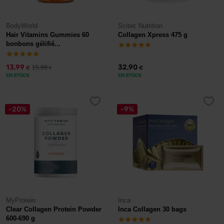
BodyWorld
Scitec Nutrition
Hair Vitamins Gummies 60
Collagen Xpress 475 g
bonbons gélifié...
13,99
32,90
15,99
€
€
€
EN STOCK
EN STOCK
-20%
-9%
MyProtein
Inca
Clear Collagen Protein Powder
Inca Collagen 30 bags
600-690 g