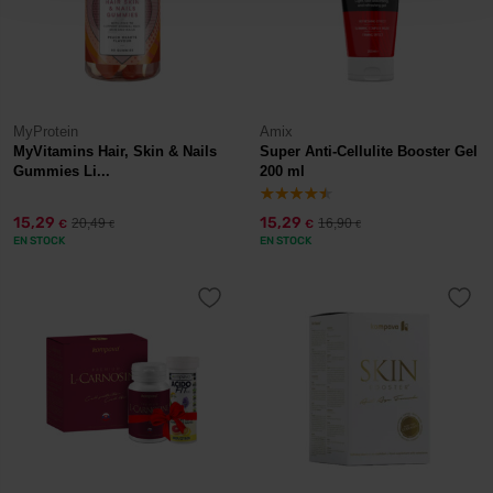
MyProtein
Amix
MyVitamins Hair, Skin & Nails
Super Anti-Cellulite Booster Gel
Gummies Li...
200 ml
15,29
15,29
20,49
16,90
€
€
€
€
EN STOCK
EN STOCK