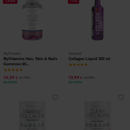
-20%
-7%
MyProtein
Nutrend
MyVitamins Hair, Skin & Nails
Collagen Liquid 500 ml
Gummies 60...
14,29
13,99
17,79
14,99
€
€
€
€
EN STOCK
EN STOCK