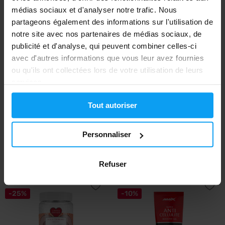
médias sociaux et d'analyser notre trafic. Nous
-25%
partageons également des informations sur l'utilisation de
notre site avec nos partenaires de médias sociaux, de
publicité et d'analyse, qui peuvent combiner celles-ci
avec d'autres informations que vous leur avez fournies
ou qu'ils ont collectées lors de votre utilisation de leurs
services.
Tout autoriser
BioTech USA
MyProtein
Hair, Skin & Nails 54 gélules
MyVitamins Vegan Hair, Skin &
Nails Gumm...
Personnaliser
17,90
€
15,29
20,49
€
EN STOCK
- IL NE RESTE QUE QUELQUES
€
ARTICLES
EN STOCK
Refuser
-25%
-10%