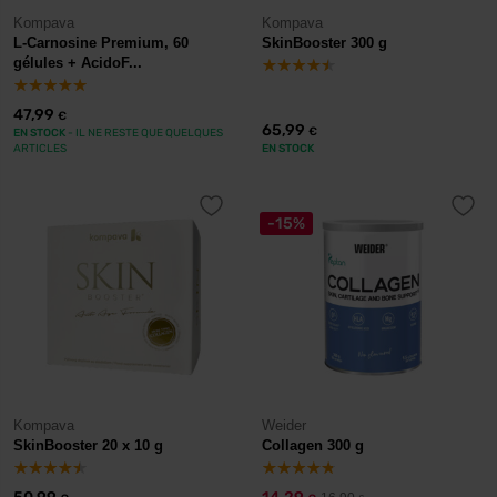
Kompava
Kompava
L-Carnosine Premium, 60
SkinBooster 300 g
gélules + AcidoF...
47,99
€
65,99
€
EN STOCK
- IL NE RESTE QUE QUELQUES
ARTICLES
EN STOCK
-15%
Kompava
Weider
SkinBooster 20 x 10 g
Collagen 300 g