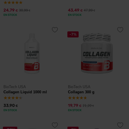
24,79
43,49
30,99
47,99
€
€
€
€
EN STOCK
EN STOCK
-7%
BioTech USA
BioTech USA
Collagen Liquid 1000 ml
Collagen 300 g
33,90
19,79
21,20
€
€
€
EN STOCK
EN STOCK