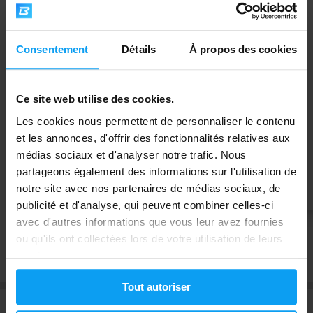
Consentement
Détails
À propos des cookies
BodyWorld
Applied Nutrition
Ce site web utilise des cookies.
High Protein Rice Mash 720 g
Cream Of Rice 1000 g
Les cookies nous permettent de personnaliser le contenu
et les annonces, d'offrir des fonctionnalités relatives aux
médias sociaux et d'analyser notre trafic. Nous
partageons également des informations sur l'utilisation de
12,99
9,99
16,99
13,49
€
€
€
€
notre site avec nos partenaires de médias sociaux, de
EN STOCK
EN STOCK
publicité et d'analyse, qui peuvent combiner celles-ci
avec d'autres informations que vous leur avez fournies
ou qu'ils ont collectées lors de votre utilisation de leurs
Afficher plus
services.
Tout autoriser