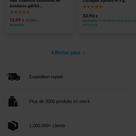
Hair Vitamins Gummies 60
Collagen Xpress 475 g
bonbons gélifié...
32,90
€
13,99
15,99
€
€
EN STOCK
- IL NE RESTE QUE QUELQ
EN STOCK
ARTICLES
Afficher plus
Expédition rapide
Plus de 3000 produits en stock
1.000.000+ clients