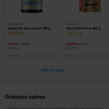
BodyWorld
Nutrend
Advanced Joint Guard 380 g
Flexit Gold Drink 400 g
32,99
21,99
36,90
26,99
€
€
€
€
EN STOCK
EN STOCK
Afficher plus
Graisses saines
Certaines graisses sont non seulement bénéfiques pour notre