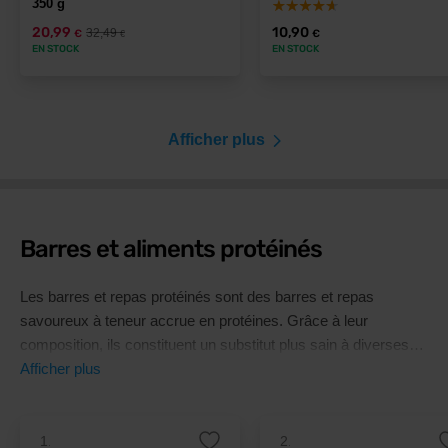
350 g
20,99
10,90
32,49
€
€
€
EN STOCK
EN STOCK
Afficher plus
Barres et aliments protéinés
Les barres et repas protéinés sont des barres et repas
savoureux à teneur accrue en protéines. Grâce à leur
composition, ils constituent un substitut plus sain à diverses
sucreries et collations telles que les chips, les biscuits, les
Afficher plus
brownies, les pâtes à tartiner au chocolat, mais aussi aux plats
(crêpes, puddings, soupes, etc.).
1.
2.