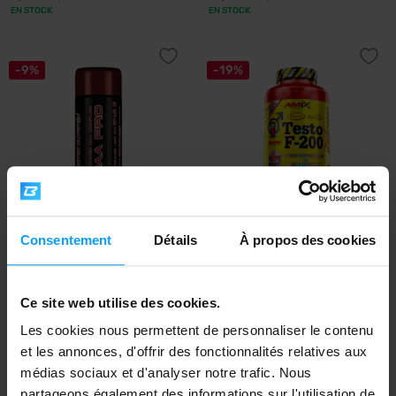
EN STOCK
EN STOCK
-9%
-19%
Scitec Nutrition
Amix
Consentement
Détails
À propos des cookies
DAA Pro 100 capsules
Testo F-200 250 comprimés
11,79
37,99
12,99
46,90
€
€
€
€
Ce site web utilise des cookies.
EN STOCK
EN STOCK
Les cookies nous permettent de personnaliser le contenu
et les annonces, d'offrir des fonctionnalités relatives aux
-25%
-8%
médias sociaux et d'analyser notre trafic. Nous
partageons également des informations sur l'utilisation de