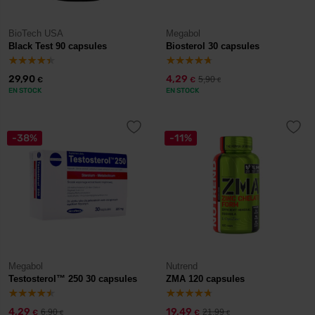
BioTech USA
Megabol
Black Test 90 capsules
Biosterol 30 capsules
29,90
4,29
5,90
€
€
€
EN STOCK
EN STOCK
-38%
-11%
Megabol
Nutrend
Testosterol™ 250 30 capsules
ZMA 120 capsules
4,29
19,49
6,90
21,99
€
€
€
€