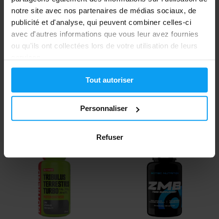
notre site avec nos partenaires de médias sociaux, de
publicité et d'analyse, qui peuvent combiner celles-ci
avec d'autres informations que vous leur avez fournies
ou qu'ils ont collectées lors de votre utilisation de leurs
services.
Amix
Amix
Tout autoriser
MyoSterones 90 gélules
MytoTest V3 90 gélules
29,49
32,10
€
€
Personnaliser
29,99
39,90
€
€
EN STOCK
- IL NE RESTE QUE QUELQUES
EN STOCK
ARTICLES
Refuser
-11%