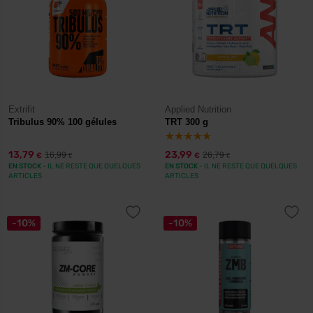
Extrifit
Applied Nutrition
Tribulus 90% 100 gélules
TRT 300 g
13,79
23,99
16,99
26,79
€
€
€
€
EN STOCK
- IL NE RESTE QUE QUELQUES
EN STOCK
- IL NE RESTE QUE QUELQUES
ARTICLES
ARTICLES
-10%
-10%