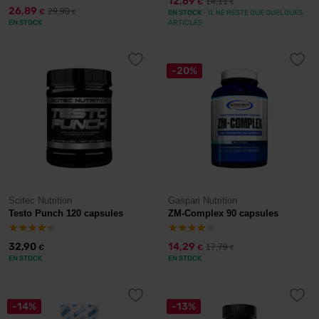
12,69
14,11
€
€
26,89
29,90
€
€
EN STOCK
- IL NE RESTE QUE QUELQUES
EN STOCK
ARTICLES
-20%
Scitec Nutrition
Gaspari Nutrition
Testo Punch 120 capsules
ZM-Complex 90 capsules
32,90
14,29
17,79
€
€
€
EN STOCK
EN STOCK
-14%
-13%