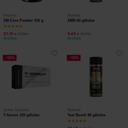
Prom-In
Nutrend
ZM-Core Powder 432 g
ZMB 60 gélules
21,19
9,69
23,50
10,75
€
€
€
€
EN STOCK
EN STOCK
-10%
-10%
Scitec Nutrition
Nutrend
T-Serum 120 gélules
Test Bomb 90 gélules