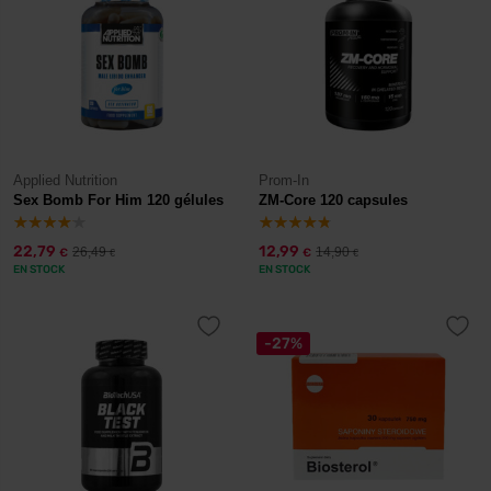
Applied Nutrition
Prom-In
Sex Bomb For Him 120 gélules
ZM-Core 120 capsules
22,79
12,99
26,49
14,90
€
€
€
€
EN STOCK
EN STOCK
-27%