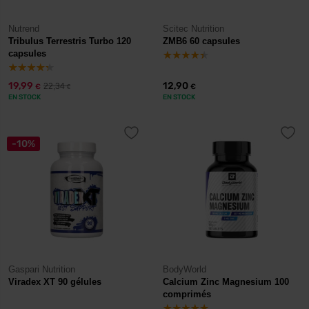
Nutrend
Scitec Nutrition
Tribulus Terrestris Turbo 120
ZMB6 60 capsules
capsules
19,99
12,90
22,34
€
€
€
EN STOCK
EN STOCK
-10%
Gaspari Nutrition
BodyWorld
Viradex XT 90 gélules
Calcium Zinc Magnesium 100
comprimés