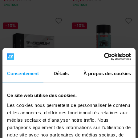
23,50
39,90
€
€
€
€
EN STOCK
EN STOCK
-10%
-10%
Consentement
Détails
À propos des cookies
Scitec Nutrition
Nutrend
T-Serum 120 gélules
ZMB 60 gélules
Ce site web utilise des cookies.
26,89
9,69
29,90
10,75
€
€
€
€
EN STOCK
EN STOCK
Les cookies nous permettent de personnaliser le contenu
et les annonces, d'offrir des fonctionnalités relatives aux
médias sociaux et d'analyser notre trafic. Nous
-22%
-19%
partageons également des informations sur l'utilisation de
notre site avec nos partenaires de médias sociaux, de