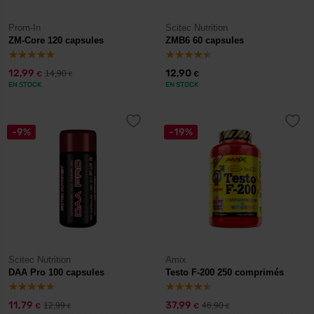
Prom-In
Scitec Nutrition
ZM-Core 120 capsules
ZMB6 60 capsules
12,99
12,90
14,90
€
€
€
EN STOCK
EN STOCK
-9%
-19%
Scitec Nutrition
Amix
DAA Pro 100 capsules
Testo F-200 250 comprimés
11,79
37,99
12,99
46,90
€
€
€
€