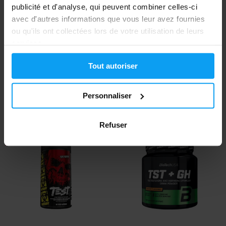
publicité et d'analyse, qui peuvent combiner celles-ci
avec d'autres informations que vous leur avez fournies
ou qu'ils ont collectées lors de votre utilisation de leurs
services.
Gaspari Nutrition
Mutant
Tout autoriser
Tribulus 90 capsules
ZM8+ 90 gélules
Personnaliser
15,29
10,79
19,49
13,29
€
€
€
€
EN RUPTURE DE STOCK
EN RUPTURE DE STOCK
Refuser
-33%