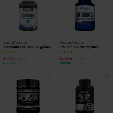
Applied Nutrition
Gaspari Nutrition
Sex Bomb For Him 120 gélules
ZM-Complex 90 capsules
22,79
14,29
26,49
17,79
€
€
€
€
EN STOCK
EN STOCK