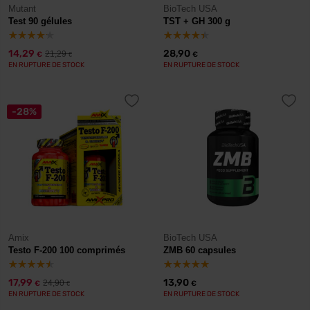
Mutant
BioTech USA
Test 90 gélules
TST + GH 300 g
14,29
28,90
21,29
€
€
€
EN RUPTURE DE STOCK
EN RUPTURE DE STOCK
-28%
Amix
BioTech USA
Testo F-200 100 comprimés
ZMB 60 capsules
17,99
13,90
24,90
€
€
€
EN RUPTURE DE STOCK
EN RUPTURE DE STOCK