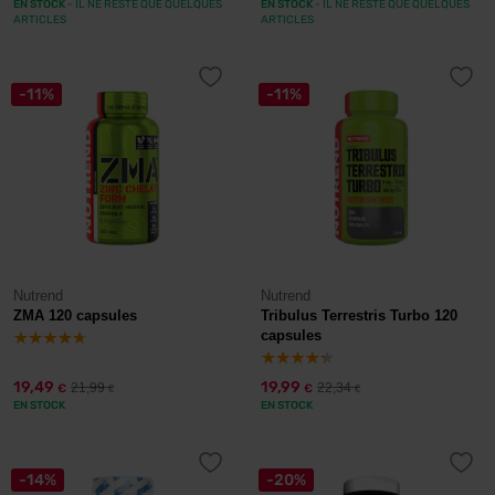
EN STOCK
- IL NE RESTE QUE QUELQUES
EN STOCK
- IL NE RESTE QUE QUELQUES
ARTICLES
ARTICLES
-11%
-11%
Nutrend
Nutrend
ZMA 120 capsules
Tribulus Terrestris Turbo 120
capsules
19,49
19,99
21,99
22,34
€
€
€
€
EN STOCK
EN STOCK
-14%
-20%