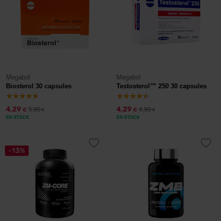
Megabol
Megabol
Biosterol 30 capsules
Testosterol™ 250 30 capsules
4,29
4,29
5,90
6,90
€
€
€
€
EN STOCK
EN STOCK
-13%