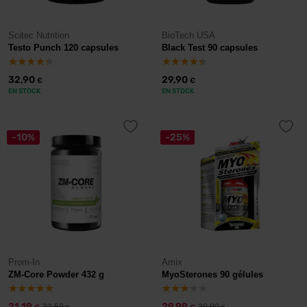
Scitec Nutrition
BioTech USA
Testo Punch 120 capsules
Black Test 90 capsules
32,90
29,90
€
€
EN STOCK
EN STOCK
-10%
-25%
Prom-In
Amix
ZM-Core Powder 432 g
MyoSterones 90 gélules
21,19
29,99